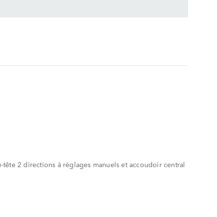
CARACTÉ
PRINCIP
AFFICHE
MOINS
Caract
Jantes 2
Phares à
Système
-tête 2 directions à réglages manuels et accoudoir central
Cuir gra
Finition
Plaques d