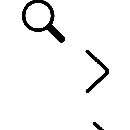
FR
RANGE ROVER EVOQUE
...
APERÇU
GALERIE
MODÈLES ET SPÉCIFICATIONS
OPTIONS ET ACCESSOIRES
OFFRES ACTUELLES