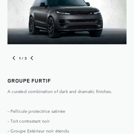
1
/ 3
GROUPE FURTIF
GR
A curated combination of dark and dramatic finishes.
Fai
– Pellicule protectrice satinée
– G
– Toit contrastant noir
– Ét
– Groupe Extérieur noir étendu
– V