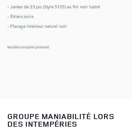
– Jantes de 23 po (Style 5135) au fini noir lustré
– To
– Étriers noirs
– J
– Placage intérieur naturel noir
Modè
Modèle européen présenté.
GROUPE MANIABILITÉ LORS
DES INTEMPÉRIES