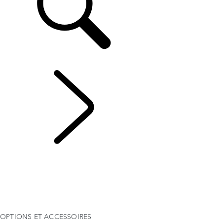
FR
LE RANGE ROVER SPORT
...
OPTIONS ET
ACCESSOIRES
VUE D'ENSEMBLE
GALERIE
RANGE ROVER SPORT SV
MODÈLES ET SPÉCIFICATIONS
OPTIONS ET ACCESSOIRES
TWENTY EDITION
OPTIONS ET ACCESSOIRES