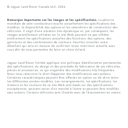
© Jaguar Land Rover Canada ULC, 2026
Remarque importante sur les images et les spécifications.
La pénurie
mondiale de semi-conducteurs touche actuellement les spécifications des
modèles, la disponibilité des options et les calendriers de construction des
véhicules. Il s’agit d’une situation très dynamique et, par conséquent, les
images actuellement utilisées sur le site Web peuvent ne pas refléter
entièrement les spécifications actuelles des fonctions, des options, des
garnitures et des combinaisons de couleurs. Veuillez consulter votre
détaillant qui sera en mesure de confirmer toute restriction actuelle avec
vous afin de vous permettre de faire un choix éclairé.
Jaguar Land Rover limitée applique une politique d’amélioration permanente
des spécifications, du design et des procédés de fabrication de ses véhicules,
pièces et accessoires, ce qui engendre des modifications très fréquentes.
Nous nous réservons le droit d’apporter des modifications sans préavis.
Certaines caractéristiques peuvent être offertes en option ou de série selon
les différentes années modèles. Les renseignements, les spécifications, les
moteurs et les couleurs de ce site Web sont basés sur des spécifications
européennes, peuvent varier d’un marché à l’autre et peuvent être modifiés
sans préavis. Certains véhicules sont illustrés avec de l’équipement en option
et des accessoires adaptés chez le détaillant qui pourraient ne pas être
offerts dans tous les marchés. Veuillez communiquer avec votre détaillant
agréé pour connaître la disponibilité et les prix de votre région.
Le mappage de ce site Web est fourni par des fournisseurs externes de
mappage à titre d’information générale seulement.