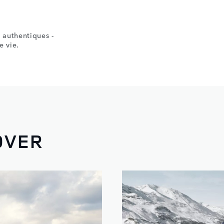
 authentiques -
e vie.
OVER