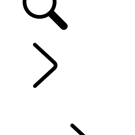
FR
LE RANGE ROVER SPORT
...
VUE D'ENSEMBLE
VUE D'ENSEMBLE
GALERIE
RANGE ROVER SPORT SV
MODÈLES ET SPÉCIFICATIONS
OPTIONS ET ACCESSOIRES
TWENTY EDITION