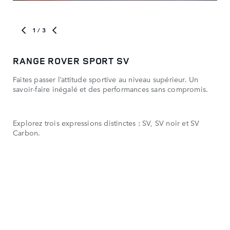
1
/ 3
RANGE ROVER SPORT SV
MO
Faites passer l’attitude sportive au niveau supérieur. Un
Con
savoir-faire inégalé et des performances sans compromis.
spé
Explorez trois expressions distinctes : SV, SV noir et SV
Carbon.