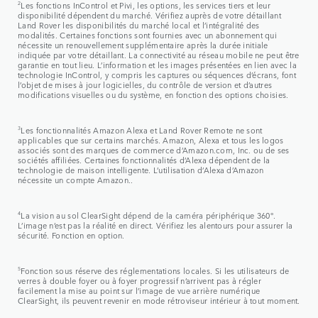
2
Les fonctions InControl et Pivi, les options, les services tiers et leur
disponibilité dépendent du marché. Vérifiez auprès de votre détaillant
Land Rover les disponibilités du marché local et l’intégralité des
modalités. Certaines fonctions sont fournies avec un abonnement qui
nécessite un renouvellement supplémentaire après la durée initiale
indiquée par votre détaillant. La connectivité au réseau mobile ne peut être
garantie en tout lieu. L’information et les images présentées en lien avec la
technologie InControl, y compris les captures ou séquences d’écrans, font
l’objet de mises à jour logicielles, du contrôle de version et d’autres
modifications visuelles ou du système, en fonction des options choisies.
3
Les fonctionnalités Amazon Alexa et Land Rover Remote ne sont
applicables que sur certains marchés. Amazon, Alexa et tous les logos
associés sont des marques de commerce d’Amazon.com, Inc. ou de ses
sociétés affiliées. Certaines fonctionnalités d’Alexa dépendent de la
technologie de maison intelligente. L’utilisation d’Alexa d’Amazon
nécessite un compte Amazon..
4
La vision au sol ClearSight dépend de la caméra périphérique 360°.
L’image n’est pas la réalité en direct. Vérifiez les alentours pour assurer la
sécurité. Fonction en option.
5
Fonction sous réserve des réglementations locales. Si les utilisateurs de
verres à double foyer ou à foyer progressif n’arrivent pas à régler
facilement la mise au point sur l’image de vue arrière numérique
ClearSight, ils peuvent revenir en mode rétroviseur intérieur à tout moment.