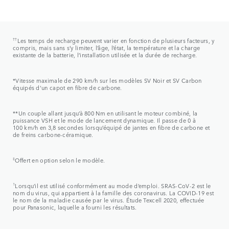
††
Les temps de recharge peuvent varier en fonction de plusieurs facteurs, y
compris, mais sans s’y limiter, l’âge, l’état, la température et la charge
existante de la batterie, l’installation utilisée et la durée de recharge.
*Vitesse maximale de 290 km/h sur les modèles SV Noir et SV Carbon
équipés d'un capot en fibre de carbone.
**Un couple allant jusqu’à 800 Nm en utilisant le moteur combiné, la
puissance VSH et le mode de lancement dynamique. Il passe de 0 à
100 km/h en 3,8 secondes lorsqu’équipé de jantes en fibre de carbone et
de freins carbone-céramique.
‡
Offert en option selon le modèle.
1
Lorsqu’il est utilisé conformément au mode d’emploi. SRAS-CoV-2 est le
nom du virus, qui appartient à la famille des coronavirus. La COVID-19 est
le nom de la maladie causée par le virus. Étude Texcell 2020, effectuée
pour Panasonic, laquelle a fourni les résultats.