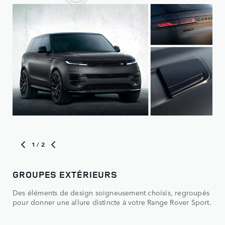
Choisissez parmi nos modèles distincts. Ensuite,
personnalisez-le.
1
/ 2
GROUPES EXTÉRIEURS
OP
Des éléments de design soigneusement choisis, regroupés
Per
pour donner une allure distincte à votre Range Rover Sport.
cou