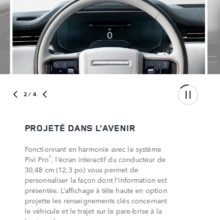
2
/ 4
VOYEZ TOUT
La caméra périphérique 3D et la vision au
4
sol ClearSight
vous permettent de voir
autour de vous et sous le capot, tandis que
les phares de manœuvre éclairent le sol à
basse vitesse, ce qui vous aide à naviguer
dans les endroits restreints avec facilité. Le
5
rétroviseur intérieur ClearSight
en option