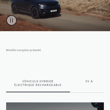
Modèle européen présenté.
VÉHICULE HYBRIDE
SV AVEC MOTE
ÉLECTRIQUE RECHARGEABLE
SEMI-HY