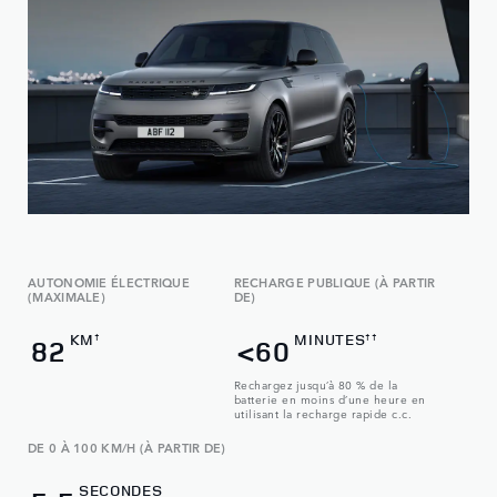
AUTONOMIE ÉLECTRIQUE
RECHARGE PUBLIQUE (À PARTIR
(MAXIMALE)
DE)
KM
MINUTES
†
††
82
<60
Rechargez jusqu’à 80 % de la
batterie en moins d’une heure en
utilisant la recharge rapide c.c.
DE 0 À 100 KM/H (À PARTIR DE)
SECONDES