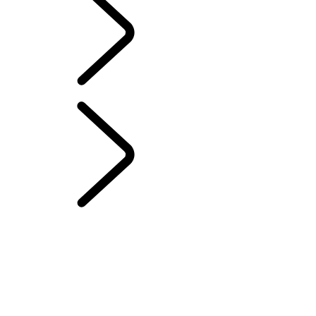
French
CHAPITRES RANGE ROVER
...
SON
ÉLECTROSTATIQUE
Éditions de Londres
VUE D’ENSEMBLE
L’HISTOIRE DU RANGE ROVER
DÉFIS DU RANGE ROVER SPORT
WIMBLEDON
ENSEMBLE POUR HAYON – EMILY BOOKER
CHAÎNE AUDIO MERIDIAN