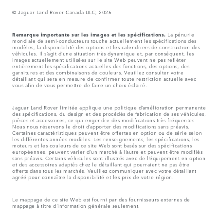
© Jaguar Land Rover Canada ULC, 2026
Remarque importante sur les images et les spécifications.
La pénurie
mondiale de semi-conducteurs touche actuellement les spécifications des
modèles, la disponibilité des options et les calendriers de construction des
véhicules. Il s’agit d’une situation très dynamique et, par conséquent, les
images actuellement utilisées sur le site Web peuvent ne pas refléter
entièrement les spécifications actuelles des fonctions, des options, des
garnitures et des combinaisons de couleurs. Veuillez consulter votre
détaillant qui sera en mesure de confirmer toute restriction actuelle avec
vous afin de vous permettre de faire un choix éclairé.
Jaguar Land Rover limitée applique une politique d’amélioration permanente
des spécifications, du design et des procédés de fabrication de ses véhicules,
pièces et accessoires, ce qui engendre des modifications très fréquentes.
Nous nous réservons le droit d’apporter des modifications sans préavis.
Certaines caractéristiques peuvent être offertes en option ou de série selon
les différentes années modèles. Les renseignements, les spécifications, les
moteurs et les couleurs de ce site Web sont basés sur des spécifications
européennes, peuvent varier d’un marché à l’autre et peuvent être modifiés
sans préavis. Certains véhicules sont illustrés avec de l’équipement en option
et des accessoires adaptés chez le détaillant qui pourraient ne pas être
offerts dans tous les marchés. Veuillez communiquer avec votre détaillant
agréé pour connaître la disponibilité et les prix de votre région.
Le mappage de ce site Web est fourni par des fournisseurs externes de
mappage à titre d’information générale seulement.