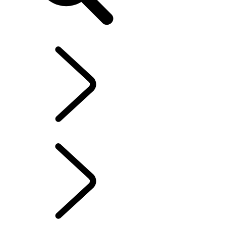
FR
EXPÉRIENCES RANGE ROVER
...
VUE D’ENSEMBLE
VUE D’ENSEMBLE
EXPÉRIENCES DE CONDUITE
FIERS COMMANDITAIRES