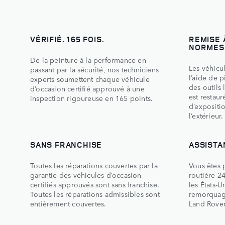
VÉRIFIÉ. 165 FOIS.
REMISE 
NORMES
De la peinture à la performance en
Les véhicul
passant par la sécurité, nos techniciens
l’aide de 
experts soumettent chaque véhicule
des outils 
d’occasion certifié approuvé à une
est restaur
inspection rigoureuse en 165 points.
d’expositio
l’extérieur.
SANS FRANCHISE
ASSISTA
Toutes les réparations couvertes par la
Vous êtes p
garantie des véhicules d’occasion
routière 2
certifiés approuvés sont sans franchise.
les États-U
Toutes les réparations admissibles sont
remorquage
entièrement couvertes.
Land Rover