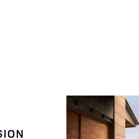
HICULES D’OCCASION CERTIFIÉ APPROUVÉS
SION