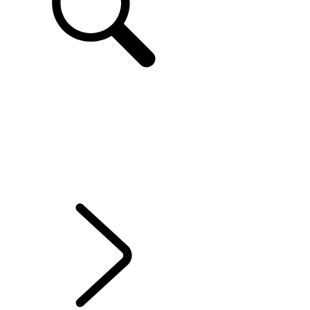
FR
VÉHICULES D’OCCASION CERTIFIÉ APPROUVÉS
...
VUE D'ENSEMBLE
French