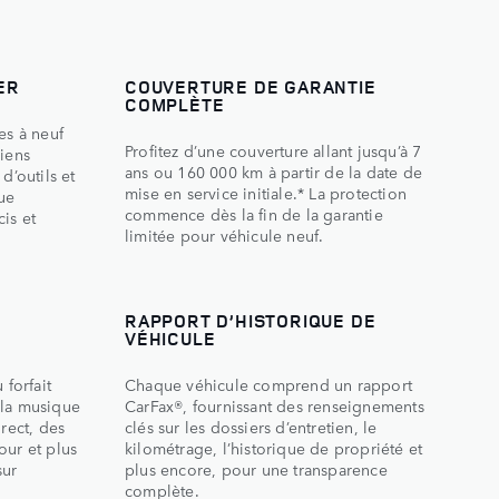
ER
COUVERTURE DE GARANTIE
COMPLÈTE
es à neuf
Profitez d’une couverture allant jusqu’à 7
ciens
ans ou 160 000 km à partir de la date de
d’outils et
mise en service initiale.* La protection
ue
commence dès la fin de la garantie
is et
limitée pour véhicule neuf.
RAPPORT D’HISTORIQUE DE
VÉHICULE
 forfait
Chaque véhicule comprend un rapport
 la musique
CarFax®, fournissant des renseignements
irect, des
clés sur les dossiers d’entretien, le
our et plus
kilométrage, l’historique de propriété et
sur
plus encore, pour une transparence
complète.