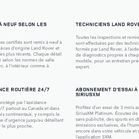
À NEUF SELON LES
TECHNICIENS LAND ROV
Toutes les inspections et remis
es certifiés sont remis à neuf à
sont effectuées par des techni
pièces d’origine Land Rover et
formés par Land Rover, à l’aide 
les plus récents. Chaque détail
de diagnostics propres à chaq
é selon les normes de salle
modèle, pour un entretien préc
n, à l’intérieur comme à
expert.
NCE ROUTIÈRE 24/7
ABONNEMENT D’ESSAI À
SIRIUSXM
rotégé par l’assistance
Profitez d’un essai de 3 mois au
4/7 partout au Canada et dans
SiriusXM Platinum. Écoutez de
nis continentaux, y compris le
sans publicité, des sports en d
 d’urgence jusqu’au détaillant
émissions exclusives, de l’hum
 le plus proche.
encore dans votre véhicule et 
l’application SXM.