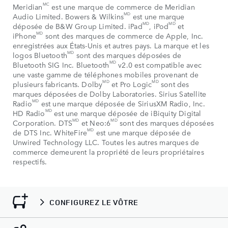
MC
Meridian
est une marque de commerce de Meridian
MD
Audio Limited. Bowers & Wilkins
est une marque
MD
MD
déposée de B&W Group Limited. iPad
, iPod
et
MD
iPhone
sont des marques de commerce de Apple, Inc.
enregistrées aux États-Unis et autres pays. La marque et les
MD
logos Bluetooth
sont des marques déposées de
MD
Bluetooth SIG Inc. Bluetooth
v2.0 est compatible avec
une vaste gamme de téléphones mobiles provenant de
MD
MD
plusieurs fabricants. Dolby
et Pro Logic
sont des
marques déposées de Dolby Laboratories. Sirius Satellite
MD
Radio
est une marque déposée de SiriusXM Radio, Inc.
MD
HD Radio
est une marque déposée de iBiquity Digital
MD
MD
Corporation. DTS
et Neo:6
sont des marques déposées
MD
de DTS Inc. WhiteFire
est une marque déposée de
Unwired Technology LLC. Toutes les autres marques de
commerce demeurent la propriété de leurs propriétaires
respectifs.
CONFIGUREZ LE VÔTRE