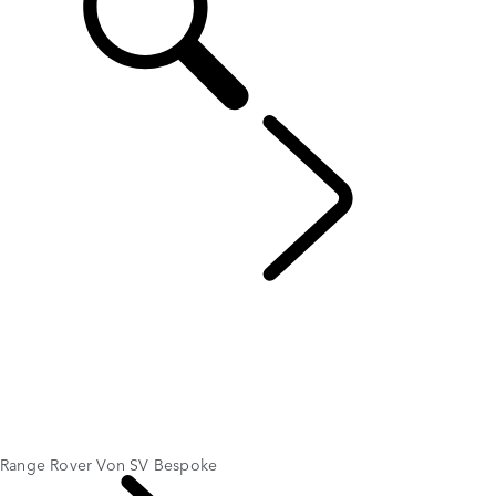
SV ENTDECKEN
...
Range Rover Von SV Bespoke
ÜBERSICHT
RANGE ROVER SV
Range Rover Sport SV
SV BESPOKE
Range Rover Von SV Bespoke
Range Rover Sport Von SV Bespoke
RANGE ROVER SPORT SV CELESTIAL COLLECTION
Range Rover Von SV Bespoke