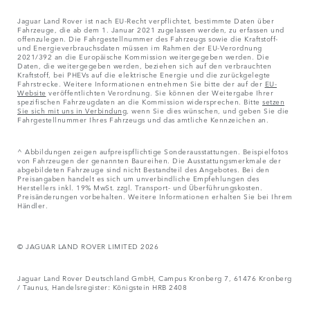
Jaguar Land Rover ist nach EU-Recht verpflichtet, bestimmte Daten über
Fahrzeuge, die ab dem 1. Januar 2021 zugelassen werden, zu erfassen und
offenzulegen. Die Fahrgestellnummer des Fahrzeugs sowie die Kraftstoff-
und Energieverbrauchsdaten müssen im Rahmen der EU-Verordnung
2021/392 an die Europäische Kommission weitergegeben werden. Die
Daten, die weitergegeben werden, beziehen sich auf den verbrauchten
Kraftstoff, bei PHEVs auf die elektrische Energie und die zurückgelegte
Fahrstrecke. Weitere Informationen entnehmen Sie bitte der auf der
EU-
Website
veröffentlichten Verordnung. Sie können der Weitergabe Ihrer
spezifischen Fahrzeugdaten an die Kommission widersprechen. Bitte
setzen
Sie sich mit uns in Verbindung
, wenn Sie dies wünschen, und geben Sie die
Fahrgestellnummer Ihres Fahrzeugs und das amtliche Kennzeichen an.
^ Abbildungen zeigen aufpreispflichtige Sonderausstattungen. Beispielfotos
von Fahrzeugen der genannten Baureihen. Die Ausstattungsmerkmale der
abgebildeten Fahrzeuge sind nicht Bestandteil des Angebotes. Bei den
Preisangaben handelt es sich um unverbindliche Empfehlungen des
Herstellers inkl. 19% MwSt. zzgl. Transport- und Überführungskosten.
Preisänderungen vorbehalten. Weitere Informationen erhalten Sie bei Ihrem
Händler.
© JAGUAR LAND ROVER LIMITED 2026
Jaguar Land Rover Deutschland GmbH, Campus Kronberg 7, 61476 Kronberg
/ Taunus, Handelsregister: Königstein HRB 2408