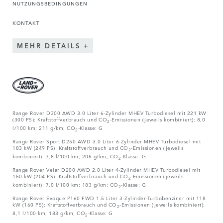
NUTZUNGSBEDINGUNGEN
KONTAKT
MEHR DETAILS
Range Rover D300 AWD 3.0 Liter 6-Zylinder MHEV Turbodiesel mit 221 kW
(300 PS): Kraftstoffverbrauch und CO
-Emissionen (jeweils kombiniert): 8,0
2
l/100 km; 211 g/km; CO
-Klasse: G
2
Range Rover Sport D250 AWD 3.0 Liter 6-Zylinder MHEV Turbodiesel mit
183 kW (249 PS): Kraftstoffverbrauch und CO
-Emissionen (jeweils
2
kombiniert): 7,8 l/100 km; 205 g/km; CO
-Klasse: G
2
Range Rover Velar D200 AWD 2.0 Liter 4-Zylinder MHEV Turbodiesel mit
150 kW (204 PS): Kraftstoffverbrauch und CO
-Emissionen (jeweils
2
kombiniert): 7,0 l/100 km; 183 g/km; CO
-Klasse: G
2
Range Rover Evoque P160 FWD 1.5 Liter 3-Zylinder-Turbobenziner mit 118
kW (160 PS): Kraftstoffverbrauch und CO
-Emissionen (jeweils kombiniert):
2
8,1 l/100 km; 183 g/km; CO
-Klasse: G
2