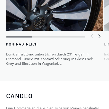
KONTRASTREICH
EI
Dunkle Farbtöne, unterstrichen durch 23" Felgen in
Ind
Diamond Turned mit Kontrastlackierung in Gloss Dark
Gr
Grey und Einsätzen in Wagenfarbe.
CANDEO
Eine Hommage an die kühlen Töne von Miamis berühmter