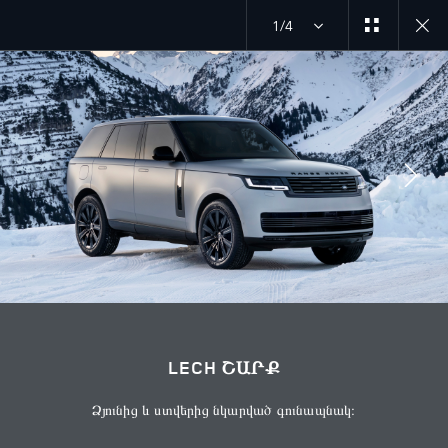
1/4
ՈՒՍՈՒՄՆԱՍԻՐԵԼ SV
LECH ՇԱՐՔ
ՀԵՏԵՎԵՔ ՄԵԶ
Շուկա
LECH ՇԱՐՔ
ՀԱՅԱՍՏԱՆ
Ձյունից և ստվերից նկարված գունապնակ։
Լեզու