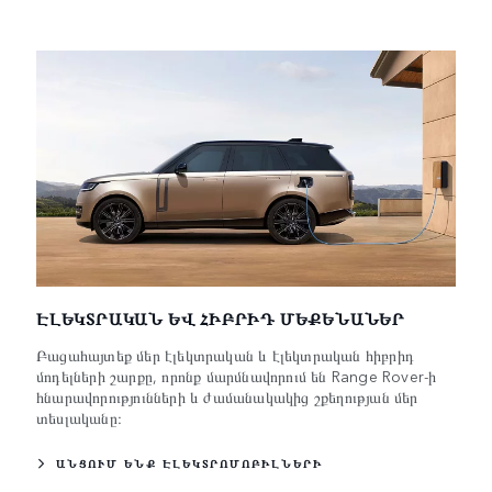
ԷԼԵԿՏՐԱԿԱՆ ԵՎ ՀԻԲՐԻԴ ՄԵՔԵՆԱՆԵՐ
Բացահայտեք մեր էլեկտրական և էլեկտրական հիբրիդ
մոդելների շարքը, որոնք մարմնավորում են Range Rover-ի
հնարավորությունների և ժամանակակից շքեղության մեր
տեսլականը։
ԱՆՑՈՒՄ ԵՆՔ ԷԼԵԿՏՐՈՄՈԲԻԼՆԵՐԻ