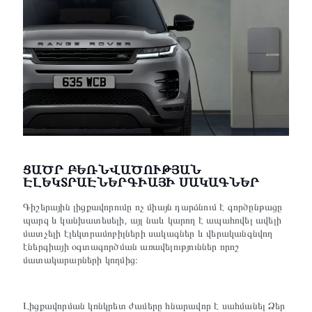
ՑԱԾՐ ԲԵՌՆՎԱԾՈՒԹՅԱՆ
ԷԼԵԿՏՐԱԷՆԵՐԳԻԱՅԻ ՍԱԿԱԳՆԵՐ
Գիշերային լիցքավորումը ոչ միայն դարձնում է գործընթացը
պարզ և կանխատեսելի, այլ նաև կարող է ապահովել ավելի
մատչելի էլեկտրամոբիլների սակագներ և վերականգնվող
էներգիայի օգտագործման առավելություններ որոշ
մատակարարների կողմից։
Լիցքավորման կոնկրետ ժամերը հնարավոր է սահմանել Ձեր