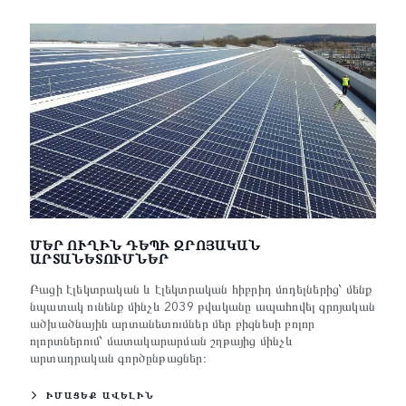
ՄԵՐ ՈՒՂԻՆ ԴԵՊԻ ԶՐՈՅԱԿԱՆ
ԱՐՏԱՆԵՏՈՒՄՆԵՐ
Բացի էլեկտրական և էլեկտրական հիբրիդ մոդելներից՝ մենք
նպատակ ունենք մինչև 2039 թվականը ապահովել զրոյական
ածխածնային արտանետումներ մեր բիզնեսի բոլոր
ոլորտներում՝ մատակարարման շղթայից մինչև
արտադրական գործընթացներ։
ԻՄԱՑԵՔ ԱՎԵԼԻՆ