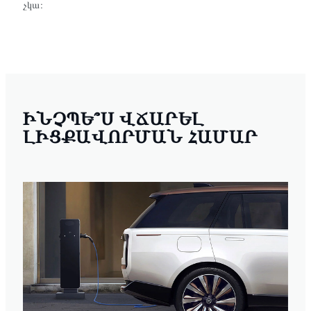
չկա։
ԻՆՉՊԵ՞Ս ՎՃԱՐԵԼ
ԼԻՑՔԱՎՈՐՄԱՆ ՀԱՄԱՐ