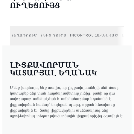
ՈՒՂԵՑՈՒՅՑ
ՏԵՂԱԴՐՈՒՄ
ՏՆԻՑ ԴՈՒՐՍ
INCONTROL ՀԱՎԵԼՎԱԾ
ԼԻՑՔ
ԼԻՑՔԱՎՈՐՄԱՆ
ԿԱՏԱՐՅԱԼ ԵՂԱՆԱԿ
Մենք խորհուրդ ենք տալիս, որ լիցքավորումների մեծ մասը
կատարեք ձեր տան հարմարավետությունից, քանի որ դա
սովորաբար ամենաէժան և ամենահարմար եղանակն է
լիցքավորման համար՝ նույնքան պարզ, որքան հեռախոսը
լիցքավորելն է։. Տանը լիցքավորելու ամենաարագ ձևը
պրոֆեսիոնալ տեղադրված տնային լիցքավորիչից օգտվելն է: