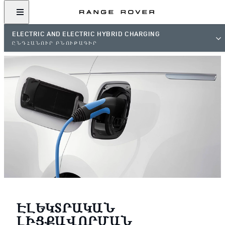
ELECTRIC AND ELECTRIC HYBRID CHARGING
ԸՆԴՀԱՆՈՒՐ ԲՆՈՒԹԱԳԻՐ
ԷԼԵԿՏՐԱԿԱՆ
ԼԻՑՔԱՎՈՐՄԱՆ