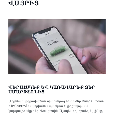
ՎԱՅՐԻՑ
ՎԵՐԱՀՍԿԵՔ ԵՎ ԿԱՌԱՎԱՐԵՔ ՁԵՐ
ՍՄԱՐԹՖՈՆԻՑ
Մեքենան լիցքավորման միացնելուց հետո ձեր Range Rover-
ի InControl հավելվածն ուղարկում է լիցքավորման
կարգավիճակը ձեր հեռախոսին: Այնպես որ, որտեղ էլ լինեք,