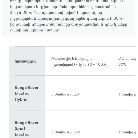
որոնք սովորաբար գտնվում են մայրուղիների սպասարկման
կայաններում և գլխավոր ճանապարհներին, հասնում են
մինչև 80%: Դա պայմանավորված է նրանով, որ
լիցքավորման արագությունը զգալիորեն դանդաղում է 80%-
ից բարձրի դեպքում՝ մարտկոցը պաշտպանելու և դրա կյանքը
օպտիմալացնելու համար:
AC տնային և հանրային
DC արագ լ
Տրանսպորտ
լիցքավորում (7 կՎտ) 0 – 100%
80%
Range Rover
Electric
2
5 ժամից սկսած
1 ժամից ց
Hybrid
Range Rover
Sport
2
5 ժամից սկսած
1 ժամից ց
Electric