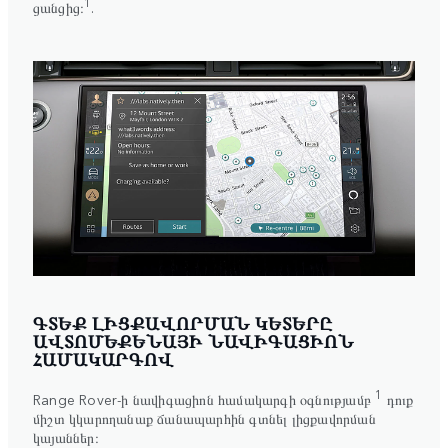
1
ցանցից։
.
ԳՏԵՔ ԼԻՑՔԱՎՈՐՄԱՆ ԿԵՏԵՐԸ
ԱՎՏՈՄԵՔԵՆԱՅԻ ՆԱՎԻԳԱՑԻՈՆ
ՀԱՄԱԿԱՐԳՈՎ
1
Range Rover-ի նավիգացիոն համակարգի օգնությամբ
դուք
միշտ կկարողանաք ճանապարհին գտնել լիցքավորման
կայաններ։