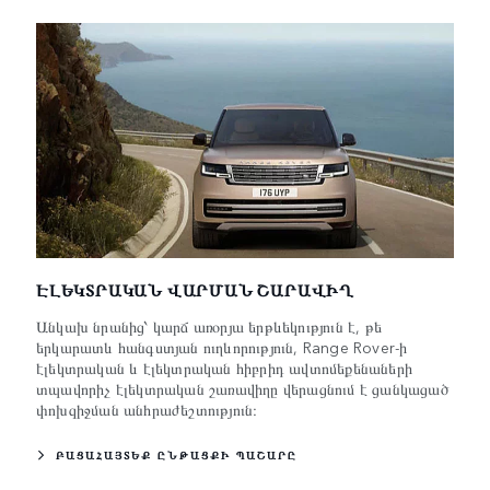
ԷԼԵԿՏՐԱԿԱՆ ՎԱՐՄԱՆ ՇԱՐԱՎԻՂ
Անկախ նրանից՝ կարճ առօրյա երթևեկություն է, թե
երկարատև հանգստյան ուղևորություն, Range Rover-ի
էլեկտրական և էլեկտրական հիբրիդ ավտոմեքենաների
տպավորիչ էլեկտրական շառավիղը վերացնում է ցանկացած
փոխզիջման անհրաժեշտություն։
ԲԱՑԱՀԱՅՏԵՔ ԸՆԹԱՑՔԻ ՊԱՇԱՐԸ