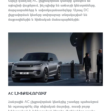
Ավելի դանդաղ AC լիցքավորման կետերը գտնվում են
այնպիսի վայրերում, ինչպիսիք են առևտրի կենտրոնները,
մարզասրահները և ավտոկայանատեղերը: Արագ DC
լիցքավորման կետերը սովորաբար տեղակայված են
մայրուղիներին և հիմնական ճանապարհներին։
AC ԼԻՑՔԱՎՈՐՈՒՄ
Հանրային AC լիցքավորման կետերից շատերը պահանջում
են օգտագործել ձեր սեփական մալուխը, ուստի բոլոր
էլեկտրական և էլեկտրական հիբրիդ մեքենաները որպես