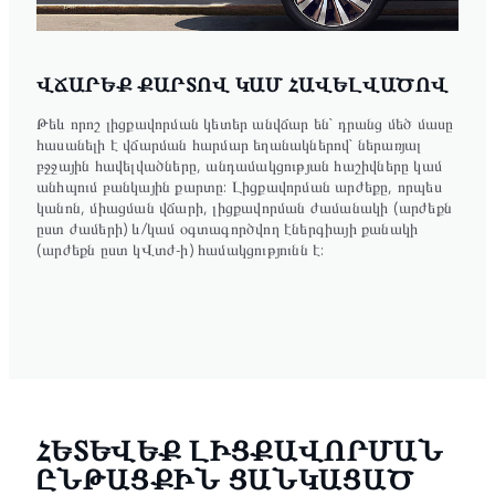
ՎՃԱՐԵՔ ՔԱՐՏՈՎ ԿԱՄ ՀԱՎԵԼՎԱԾՈՎ
Թեև որոշ լիցքավորման կետեր անվճար են` դրանց մեծ մասը
հասանելի է վճարման հարմար եղանակներով` ներառյալ
բջջային հավելվածները, անդամակցության հաշիվները կամ
անհպում բանկային քարտը: Լիցքավորման արժեքը, որպես
կանոն, միացման վճարի, լիցքավորման ժամանակի (արժեքն
ըստ ժամերի) և/կամ օգտագործվող էներգիայի քանակի
(արժեքն ըստ կՎտժ-ի) համակցությունն է:
ՀԵՏԵՎԵՔ ԼԻՑՔԱՎՈՐՄԱՆ
ԸՆԹԱՑՔԻՆ ՑԱՆԿԱՑԱԾ