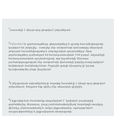
1
Հասանելի է միայն որոշ ընտրված շուկաներում։
2
InControl-ի գործառույթները, ընտրանքները և դրանց հասանելիությունը
կախված են շուկայից - ստուգեք ձեր մանրածախ վաճառողից տեղական
շուկայում հասանելիությունը և ամբողջական պայմանները։ Որոշ
գործառույթներ պահանջում են համապատասխան SIM քարտ՝ տվյալների
համապատասխան պայմանագրով, որը կպահանջի հետագա
բաժանորդագրություն ձեր մանրածախ վաճառողի կողմից առաջարկված
նախնական ժամկետից հետո: Բջջային ցանցի միացումը չի կարող
երաշխավորվել բոլոր վայրերում:
3
Էլեկտրական ավտոմեքենայի մալուխը հասանելի է միայն որոշ ընտրված
շուկաներում։ Խնդրում ենք դիմել ձեր տեղական դիլերին։
4
Լիցքավորման ժամանակը տարբերվում է՝ կախված բազմաթիվ
գործոններից, ներառյալ, բայց չսահմանափակվելով մարտկոցի տարիքը,
վիճակը, ջերմաստիճանը և առկա լիցքավորումը; օգտագործված
սարքավորումները և լիցքավորման տևողությունը: