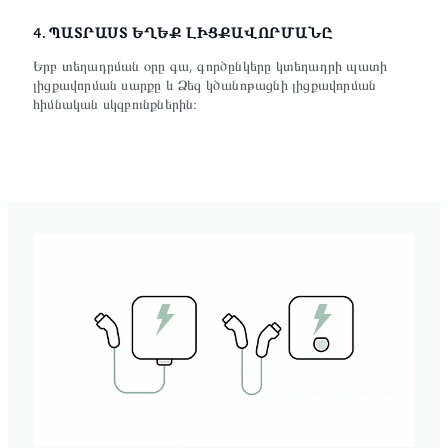
4. ՊԱՏՐԱՍՏ ԵՂԵՔ ԼԻՑՔԱՎՈՐՄԱՆԸ
Երբ տեղադրման օրը գա, գործընկերը կտեղադրի պատի
լիցքավորման սարքը և Ձեզ կծանոթացնի լիցքավորման
հիմնական սկզբունքներին։