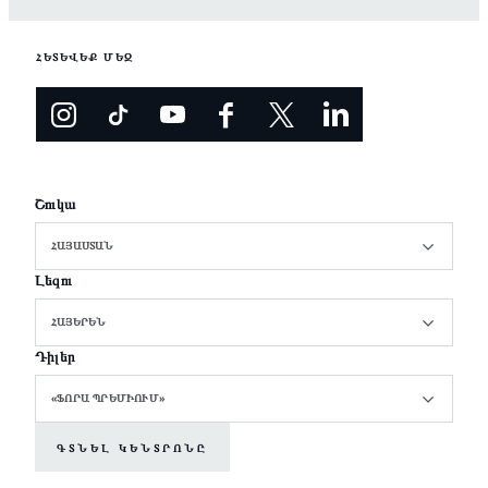
ՀԵՏԵՎԵՔ ՄԵԶ
Շուկա
ՀԱՅԱՍՏԱՆ
Լեզու
ՀԱՅԵՐԵՆ
Դիլեր
«ՖՈՐԱ ՊՐԵՄԻՈՒՄ»
ԳՏՆԵԼ ԿԵՆՏՐՈՆԸ