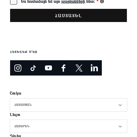
Ես համաձայն եմ այս
պայմանների
հետ։
*
ՀԵՏԵՎԵՔ ՄԵԶ
Շուկա
ՀԱՅԱՍՏԱՆ
Լեզու
ՀԱՅԵՐԵՆ
Դիլեր