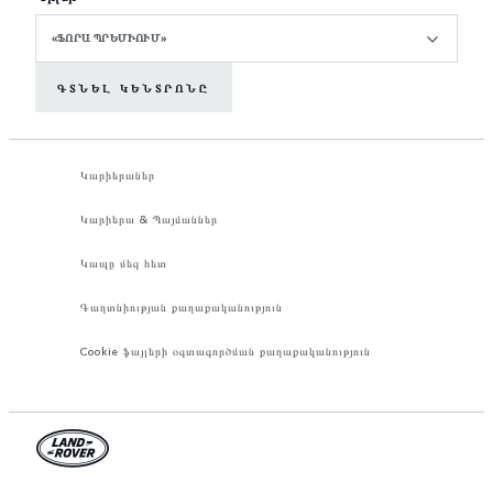
«ՖՈՐԱ ՊՐԵՄԻՈՒՄ»
ԳՏՆԵԼ ԿԵՆՏՐՈՆԸ
Կարիերաներ
Կարիերա & Պայմաններ
Կապը մեզ հետ
Գաղտնիության քաղաքականություն
Cookie ֆայլերի օգտագործման քաղաքականություն