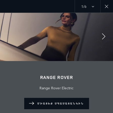
1/6
ՀԵՏԵՎԵՔ ՄԵԶ
Շուկա
RANGE ROVER
ՀԱՅԱՍՏԱՆ
Range Rover Electric
Լեզու
ՀԱՅԵՐԵՆ
ՄԻԱՑԵՔ ՍՊԱՍԱՑԱՆԿԻՆ
Դիլեր