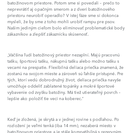
batožinovom priestore. Potom sme si povedali – prečo to
neprevrátiť aj opačným smerom a z dverí batožinového
priestoru neurobiť operadlo? V istej fáze sme si dokonca
mysleli, že by sme z toho mohli urobiť rampu pre psov.
Našim jediným cieľom bolo eliminovať problematické body
zákazníkov a zlepšiť zákaznícku skúsenosť.
„Väčšina ľudí batožinový priestor nezaplní. Majú pracovnú
tašku, športovú tašku, nákupnú tašku alebo možno tašku s
vecami na prespatie. Flexibilná deliaca priečka znamená, že
zostanú na svojom mieste a zároveň sú ľahšie prístupné. Pre
tých, ktorí vedú dobrodružný život, deliaca priečka navyše
umožňuje oddeliť zablatené topánky a mokré športové
vybavenie od zvyšku batožiny. Má tiež utierateľný povrch –
lepšie ako položiť tie veci na koberec.“
Keď je zložená, je skrytá a v jednej rovine s podlahou. Po
rozložení je veľmi tenká (iba 14 mm), nezaberá miesto v
batožinovom priestore a je stále kompatibilná s rezervným