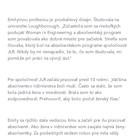
Emilyinou profesiou je produktový dizajn. Študovala na
univerzite Loughborough. „Zúčastnila som sa niekoľkých
podujatí Woman in Engineering a absolventský program
som považovala ako dobré miesto pre začiatok. Stretla som
človeka, ktorý bol na absolventskom programe spoločnosti
JLR. Nikdy by mi nenapadlo, že to, čo som študovala, mi
pomôže pri práci na vývoji áut.“
Pre spoločnosť JLR začala pracovať pred 10 rokmi. „Väčšina
absolventov inžinierstva boli muži. Často sa stalo, že som
bola jediná žena v miestnosti. Brala som to ako
zodpovednosť. Prehovoriť, aby bolo počuť ženský hlas.“
Emily sa rýchlo stala vedúcou tímu a začali pre ňu pracovať
absolventi. Ako žena v inžinierstve som zaujala najmä ženy-
absolventky. Za posledných sedem rokov pre mňa vždy