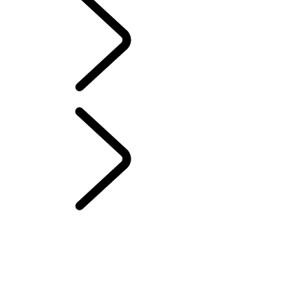
Slovak
ZNAČKA RANGE ROVER
...
VÝBAVA
BATOŽINOVÉHO PRIESTORU – EMILY BOOKER
PREHĽAD
PRÍBEH RANGE ROVER
Range Rover House
VÝZVY PRE RANGE ROVER SPORT
Londýnske edície
WIMBLEDON