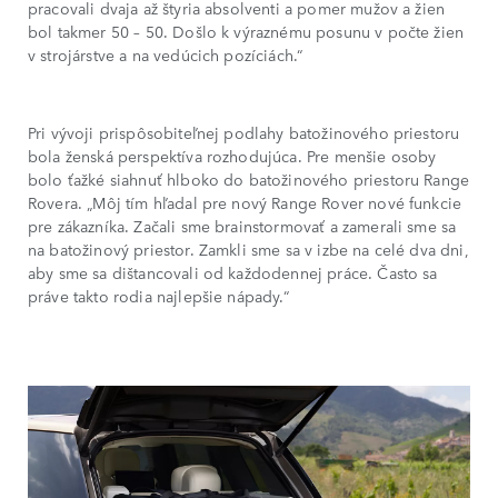
pracovali dvaja až štyria absolventi a pomer mužov a žien
bol takmer 50 – 50. Došlo k výraznému posunu v počte žien
v strojárstve a na vedúcich pozíciách.“
Pri vývoji prispôsobiteľnej podlahy batožinového priestoru
bola ženská perspektíva rozhodujúca. Pre menšie osoby
bolo ťažké siahnuť hlboko do batožinového priestoru Range
Rovera. „Môj tím hľadal pre nový Range Rover nové funkcie
pre zákazníka. Začali sme brainstormovať a zamerali sme sa
na batožinový priestor. Zamkli sme sa v izbe na celé dva dni,
aby sme sa dištancovali od každodennej práce. Často sa
práve takto rodia najlepšie nápady.“