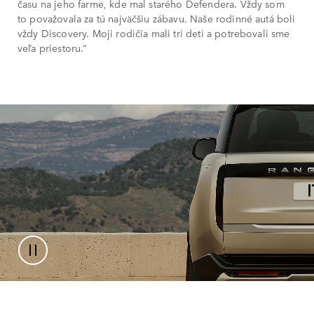
času na jeho farme, kde mal starého Defendera. Vždy som
to považovala za tú najväčšiu zábavu. Naše rodinné autá boli
vždy Discovery. Moji rodičia mali tri deti a potrebovali sme
veľa priestoru.“