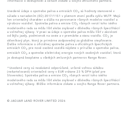
informácie o dostupnosti a cenách získate u svojho zmluvného partnera.
Uvedené údaje o spotrebe paliva a emisiách CO
sú hodnoty stanovené v
2
súlade s nariadením (EÚ) 2017/1151 v platnom znení podľa cyklu WLTP. Majú
len orientačný charakter a slúžia na porovnanie rôznych modelov vozidiel a
výrobcov vozidiel. Spotreba paliva a emisie CO
rôznych verzií toho istého
2
modelového radu sa môžu líšiť alebo zvyšovať v dôsledku rôznych špecifikácií
a voliteľnej výbavy. V praxi sa údaje o spotrebe paliva môžu líšiť v závislosti
od štýlu jazdy, podmienok na ceste a v premávke a stavu vozidla. CO
je
2
skleníkový plyn, ktorý je primárne zodpovedný za globálne otepľovanie.
Ďalšie informácie o oficiálnej spotrebe paliva a oficiálnych špecifických
emisiách CO
pre nové osobné vozidlá nájdete v príručke o spotrebe paliva,
2
emisiách CO
a spotrebe elektrickej energie nových osobných vozidiel, ktorá
2
je dostupná bezplatne u všetkých zmluvných partnerov Range Rover.
^Uvedené ceny sú nezáväzné odporúčané, určené voľnou súťažou
(nekartelované) orientačné ceny v EUR vrátane 23 % DPH (platí pre
Slovensko). Spotreba paliva a emisie CO
rôznych verzií toho istého
2
modelového radu sa môžu líšiť alebo zvyšovať v dôsledku rôznych špecifikácií
a voliteľnej výbavy. Bližšie informácie získate u svojho Range Rover partnera.
© JAGUAR LAND ROVER LIMITED 2026