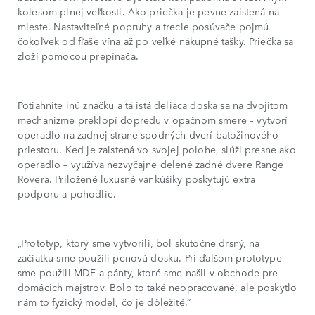
kolesom plnej veľkosti. Ako priečka je pevne zaistená na
mieste. Nastaviteľné popruhy a trecie posúvače pojmú
čokoľvek od fľaše vína až po veľké nákupné tašky. Priečka sa
zloží pomocou prepínača.
Potiahnite inú značku a tá istá deliaca doska sa na dvojitom
mechanizme preklopí dopredu v opačnom smere – vytvorí
operadlo na zadnej strane spodných dverí batožinového
priestoru. Keď je zaistená vo svojej polohe, slúži presne ako
operadlo – využíva nezvyčajne delené zadné dvere Range
Rovera. Priložené luxusné vankúšiky poskytujú extra
podporu a pohodlie.
„Prototyp, ktorý sme vytvorili, bol skutočne drsný, na
začiatku sme použili penovú dosku. Pri ďalšom prototype
sme použili MDF a pánty, ktoré sme našli v obchode pre
domácich majstrov. Bolo to také neopracované, ale poskytlo
nám to fyzický model, čo je dôležité.“