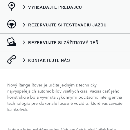
VYHĽADAJTE PREDAJCU
REZERVUJTE SI TESTOVACIU JAZDU
REZERVUJTE SI ZÁŽITKOVÝ DEŇ
KONTAKTUJTE NÁS
Nový Range Rover je určite jedným z technicky
najvyspelejších automobilov všetkých čias. Väčšia časť jeho
konštrukcie bola vyvinutá výkonnými počítačmi: inteligentná
technológia pre dokonalé luxusné vozidlo, ktoré vás zavezie
kamkoľvek.
Jedna z jeho najdômyselnejších nových funkcií však bola