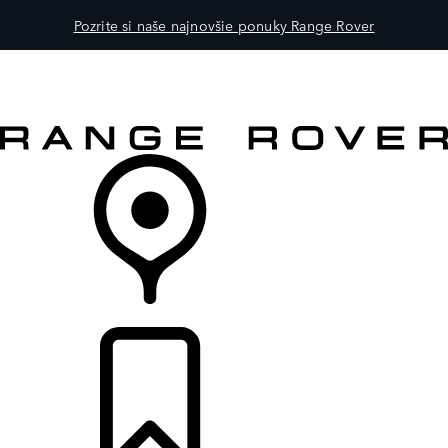
Pozrite si naše najnovšie ponuky Range Rover
MODELY
PRE MAJITEĽOV
OBJAVTE
KÚPIŤ & JAZDIŤ
PREDAJCOVIA