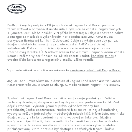
Podľa právnych predpisov EÚ je spoločnosť Jaguar Land Rover povinná
zhromažďovať a odovzdávať určité údaje týkajúce sa vozidiel registrovaných
1. januára 2021 alebo neskôr. VIN (číslo karosérie) a údaje o spotrebe paliva
a energie sa v súlade s vykonávacím nariadením (EÚ) 2021/392 musia
poskytovať Európskej komisii. Odovzdané údaje sa týkajú spotreby paliva,
údajov o elektrickej energii v prípade vozidiel PHEV a prejdenej
vzdialenosti. Ďalšie informácie nájdete v nariadení uverejnenom na
internetovej stránke EÚ. S odovzdávaním konkrétnych údajov o vašom vozidle
Komisii môžete vyjadriť nesúhlas. Ak tak chcete urobiť,
kontaktujte nás
a
uveďte číslo karosérie a registračnú značku vášho vozidla.
V prípade otázok sa obráťte na zákaznícke
centrum spoločnosti Range Rover
.
Jaguar Land Rover Slovakia, a division of Jaguar Land Rover Austria GmbH,
Fasaneriestraße 35, A-5020 Salzburg, Č. v obchodnom registri: FN 84604v
Spoločnosť Jaguar Land Rover neustále vyvíja svoje produkty z hľadiska
technických údajov, dizajnu a výrobných postupov, preto môže kedykoľvek
dôjsť k zmenám. Vyhradzujeme si právo vykonávať zmeny bez
predchádzajúceho upozornenia. Niektoré funkcie voliteľnej a štandardnej
výbavy sa môžu v jednotlivých modelových rokoch líšiť. Informácie, technické
údaje, motory a farby uvedené na tejto webovej stránke vychádzajú z
európskych špecifikácií, tieto sa môžu líšiť a meniť bez predchádzajúceho
upozornenia. Niektoré vozidlá sú zobrazené s voliteľnou výbavou alebo
príslušenstvom, ktoré nemusia byť dostupné na všetkých trhoch. Ďalšie