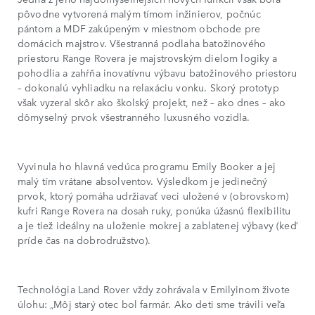
pôvodne vytvorená malým tímom inžinierov, počnúc
pántom a MDF zakúpeným v miestnom obchode pre
domácich majstrov. Všestranná podlaha batožinového
priestoru Range Rovera je majstrovským dielom logiky a
pohodlia a zahŕňa inovatívnu výbavu batožinového priestoru
– dokonalú vyhliadku na relaxáciu vonku. Skorý prototyp
však vyzeral skôr ako školský projekt, než – ako dnes – ako
dômyselný prvok všestranného luxusného vozidla.
Vyvinula ho hlavná vedúca programu Emily Booker a jej
malý tím vrátane absolventov. Výsledkom je jedinečný
prvok, ktorý pomáha udržiavať veci uložené v (obrovskom)
kufri Range Rovera na dosah ruky, ponúka úžasnú flexibilitu
a je tiež ideálny na uloženie mokrej a zablatenej výbavy (keď
príde čas na dobrodružstvo).
Technológia Land Rover vždy zohrávala v Emilyinom živote
úlohu: „Môj starý otec bol farmár. Ako deti sme trávili veľa