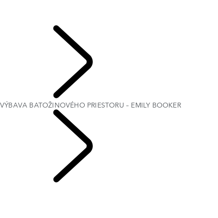
ELEKTROSTATICKÝ ZVUK
VÝBAVA BATOŽINOVÉHO PRIESTORU – EMILY BOOKER
AUDIOSYSTÉM MERIDIAN
PRESKÚMAŤ
VÝBAVA BATOŽINOVÉHO PRIESTORU – EMILY BOOKER
ZNAČKA RANGE
ROVER