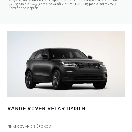
4,5–10; emisie CO₂ (kombinované) v g/km: 103–228; podľa normy WLTP.
Ilustračná fotografia.
RANGE ROVER VELAR D200 S
FINANCOVANIE S ÚROKOM