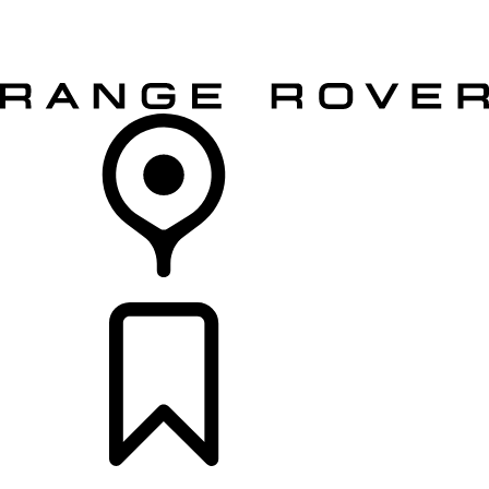
MODELY
PRE MAJITEĽOV
OBJAVTE
KÚPIŤ & JAZDIŤ
PREDAJCOVIA
KONFIGURÁCIE