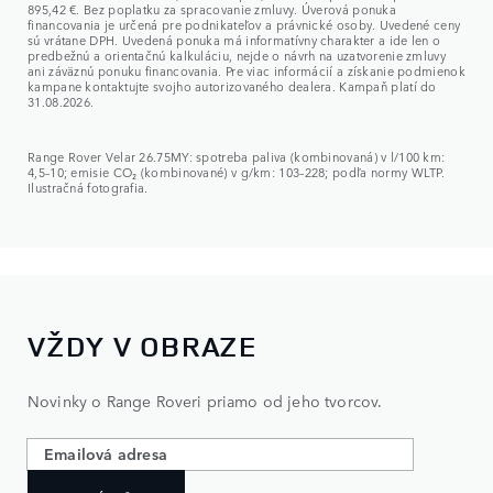
895,42 €. Bez poplatku za spracovanie zmluvy. Úverová ponuka
financovania je určená pre podnikateľov a právnické osoby. Uvedené ceny
sú vrátane DPH. Uvedená ponuka má informatívny charakter a ide len o
predbežnú a orientačnú kalkuláciu, nejde o návrh na uzatvorenie zmluvy
ani záväznú ponuku financovania. Pre viac informácií a získanie podmienok
kampane kontaktujte svojho autorizovaného dealera. Kampaň platí do
31.08.2026.
Range Rover Velar 26.75MY: spotreba paliva (kombinovaná) v l/100 km:
4,5–10; emisie CO₂ (kombinované) v g/km: 103–228; podľa normy WLTP.
Ilustračná fotografia.
VŽDY V OBRAZE
Novinky o Range Roveri priamo od jeho tvorcov.