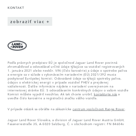
KONTAKT
zobraziť viac
Podľa právnych predpisov EÚ je spoločnosť Jaguar Land Rover povinná
zhromažďovať a odovzdávať určité údaje týkajúce sa vozidiel registrovaných
1. januára 2021 alebo neskôr. VIN (číslo karosérie) a údaje o spotrebe paliva
a energie sa v súlade s vykonávacím nariadením (EÚ) 2021/392 musia
poskytovať Európskej komisii. Odovzdané údaje sa týkajú spotreby paliva,
údajov o elektrickej energii v prípade vozidiel PHEV a prejdenej
vzdialenosti. Ďalšie informácie nájdete v nariadení uverejnenom na
internetovej stránke EÚ. S odovzdávaním konkrétnych údajov o vašom vozidle
Komisii môžete vyjadriť nesúhlas. Ak tak chcete urobiť,
kontaktujte nás
a
uveďte číslo karosérie a registračnú značku vášho vozidla.
V prípade otázok sa obráťte na zákaznícke
centrum spoločnosti Range Rover
.
Jaguar Land Rover Slovakia, a division of Jaguar Land Rover Austria GmbH,
Fasaneriestraße 35, A-5020 Salzburg, Č. v obchodnom registri: FN 84604v