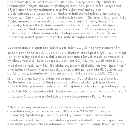
Spoločnosť Jaguar Land Rover neustále vyvíja svoje produkty z hľadiska
technických údajov, dizajnu a výrobných postupov, preto môže kedykoľvek
dôjsť k zmenám. Vyhradzujeme si právo vykonávať zmeny bez
predchádzajúceho upozornenia. Niektoré funkcie voliteľnej a štandardnej
výbavy sa môžu v jednotlivých modelových rokoch líšiť. Informácie, technické
údaje, motory a farby uvedené na tejto webovej stránke vychádzajú z
európskych špecifikácií, tieto sa môžu líšiť a meniť bez predchádzajúceho
upozornenia. Niektoré vozidlá sú zobrazené s voliteľnou výbavou alebo
príslušenstvom, ktoré nemusia byť dostupné na všetkých trhoch. Ďalšie
informácie o dostupnosti a cenách získate u svojho zmluvného partnera.
Uvedené údaje o spotrebe paliva a emisiách CO
sú hodnoty stanovené v
2
súlade s nariadením (EÚ) 2017/1151 v platnom znení podľa cyklu WLTP. Majú
len orientačný charakter a slúžia na porovnanie rôznych modelov vozidiel a
výrobcov vozidiel. Spotreba paliva a emisie CO
rôznych verzií toho istého
2
modelového radu sa môžu líšiť alebo zvyšovať v dôsledku rôznych špecifikácií
a voliteľnej výbavy. V praxi sa údaje o spotrebe paliva môžu líšiť v závislosti
od štýlu jazdy, podmienok na ceste a v premávke a stavu vozidla. CO
je
2
skleníkový plyn, ktorý je primárne zodpovedný za globálne otepľovanie.
Ďalšie informácie o oficiálnej spotrebe paliva a oficiálnych špecifických
emisiách CO
pre nové osobné vozidlá nájdete v príručke o spotrebe paliva,
2
emisiách CO
a spotrebe elektrickej energie nových osobných vozidiel, ktorá
2
je dostupná bezplatne u všetkých zmluvných partnerov Range Rover.
^Uvedené ceny sú nezáväzné odporúčané, určené voľnou súťažou
(nekartelované) orientačné ceny v EUR vrátane 23 % DPH (platí pre
Slovensko). Spotreba paliva a emisie CO
rôznych verzií toho istého
2
modelového radu sa môžu líšiť alebo zvyšovať v dôsledku rôznych špecifikácií
a voliteľnej výbavy. Bližšie informácie získate u svojho Range Rover partnera.