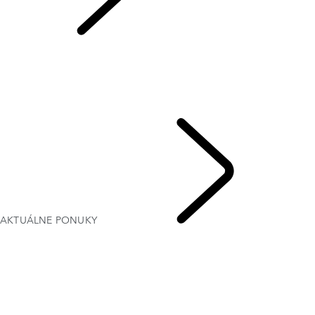
AKTUÁLNE PONUKY
PREHĽAD
GALÉRIA
MODELY A TECHNICKÉ PARAMETRE
VÝBAVA NA ŽELANIE A DOPLNKY
AKTUÁLNE PONUKY
FIREMNÉ RIEŠENIA A MOBILITA
AKTUÁLNE PONUKY
RANGE ROVER VELAR