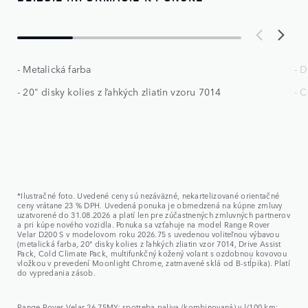
- Metalická farba
- D
- 20" disky kolies z ľahkých zliatin vzoru 7014
- 
*Ilustračné foto. Uvedené ceny sú nezáväzné, nekartelizované orientačné
ceny vrátane 23 % DPH. Uvedená ponuka je obmedzená na kúpne zmluvy
uzatvorené do 31.08.2026 a platí len pre zúčastnených zmluvných partnerov
a pri kúpe nového vozidla. Ponuka sa vzťahuje na model Range Rover
Velar D200 S v modelovom roku 2026.75 s uvedenou voliteľnou výbavou
(metalická farba, 20" disky kolies z ľahkých zliatin vzor 7014, Drive Assist
Pack, Cold Climate Pack, multifunkčný kožený volant s ozdobnou kovovou
vložkou v prevedení Moonlight Chrome, zatmavené sklá od B-stĺpika). Platí
do vypredania zásob.
Range Rover Velar 26.75MY: spotreba paliva (kombinovaná) v l/100 km: