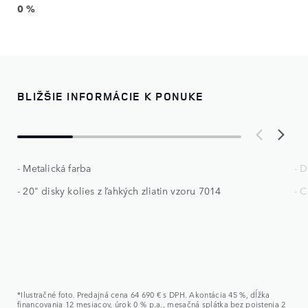
0 %
BLIŽŠIE INFORMÁCIE K PONUKE
- Metalická farba
- D
- 20" disky kolies z ľahkých zliatin vzoru 7014
- 
*Ilustračné foto. Predajná cena 64 690 € s DPH. Akontácia 45 %, dĺžka
financovania 12 mesiacov, úrok 0 % p.a., mesačná splátka bez poistenia 2