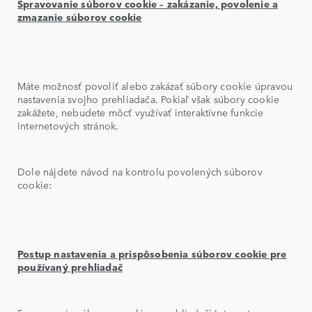
Spravovanie súborov cookie – zakázanie, povolenie a
zmazanie súborov cookie
Máte možnosť povoliť alebo zakázať súbory cookie úpravou
nastavenia svojho prehliadača. Pokiaľ však súbory cookie
zakážete, nebudete môcť využívať interaktívne funkcie
internetových stránok.
Dole nájdete návod na kontrolu povolených súborov
cookie:
Postup nastavenia a prispôsobenia súborov cookie pre
používaný prehliadač