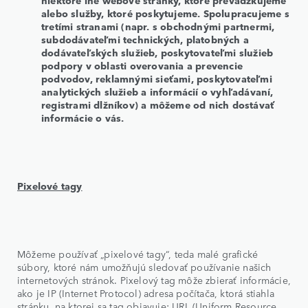
alebo služby, ktoré poskytujeme. Spolupracujeme s
tretími stranami (napr. s obchodnými partnermi,
subdodávateľmi technických, platobných a
dodávateľských služieb, poskytovateľmi služieb
podpory v oblasti overovania a prevencie
podvodov, reklamnými sieťami, poskytovateľmi
analytických služieb a informácií o vyhľadávaní,
registrami dlžníkov) a môžeme od nich dostávať
informácie o vás.
Pixelové tagy
Môžeme používať „pixelové tagy“, teda malé grafické
súbory, ktoré nám umožňujú sledovať používanie našich
internetových stránok. Pixelový tag môže zbierať informácie,
ako je IP (Internet Protocol) adresa počítača, ktorá stiahla
stránku, na ktorej sa tag objavuje; URL (Uniform Resource