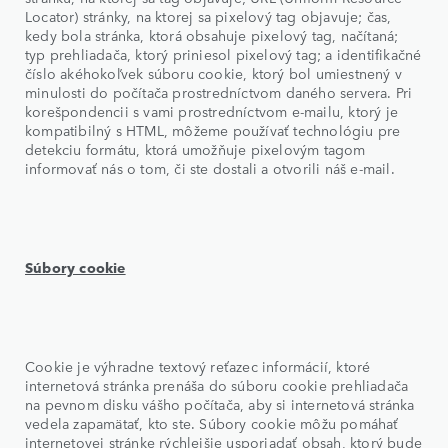
Locator) stránky, na ktorej sa pixelový tag objavuje; čas,
kedy bola stránka, ktorá obsahuje pixelový tag, načítaná;
typ prehliadača, ktorý priniesol pixelový tag; a identifikačné
číslo akéhokoľvek súboru cookie, ktorý bol umiestnený v
minulosti do počítača prostredníctvom daného servera. Pri
korešpondencii s vami prostredníctvom e-mailu, ktorý je
kompatibilný s HTML, môžeme používať technológiu pre
detekciu formátu, ktorá umožňuje pixelovým tagom
informovať nás o tom, či ste dostali a otvorili náš e-mail.
Súbory cookie
Cookie je výhradne textový reťazec informácií, ktoré
internetová stránka prenáša do súboru cookie prehliadača
na pevnom disku vášho počítača, aby si internetová stránka
vedela zapamätať, kto ste. Súbory cookie môžu pomáhať
internetovej stránke rýchlejšie usporiadať obsah, ktorý bude