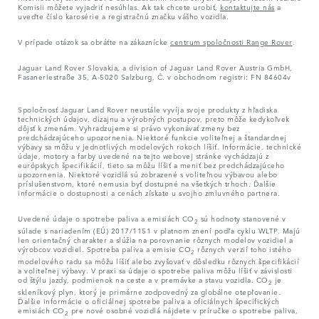
Komisii môžete vyjadriť nesúhlas. Ak tak chcete urobiť,
kontaktujte nás
a
uveďte číslo karosérie a registračnú značku vášho vozidla.
V prípade otázok sa obráťte na zákaznícke
centrum spoločnosti Range Rover
.
Jaguar Land Rover Slovakia, a division of Jaguar Land Rover Austria GmbH,
Fasaneriestraße 35, A-5020 Salzburg, Č. v obchodnom registri: FN 84604v
Spoločnosť Jaguar Land Rover neustále vyvíja svoje produkty z hľadiska
technických údajov, dizajnu a výrobných postupov, preto môže kedykoľvek
dôjsť k zmenám. Vyhradzujeme si právo vykonávať zmeny bez
predchádzajúceho upozornenia. Niektoré funkcie voliteľnej a štandardnej
výbavy sa môžu v jednotlivých modelových rokoch líšiť. Informácie, technické
údaje, motory a farby uvedené na tejto webovej stránke vychádzajú z
európskych špecifikácií, tieto sa môžu líšiť a meniť bez predchádzajúceho
upozornenia. Niektoré vozidlá sú zobrazené s voliteľnou výbavou alebo
príslušenstvom, ktoré nemusia byť dostupné na všetkých trhoch. Ďalšie
informácie o dostupnosti a cenách získate u svojho zmluvného partnera.
Uvedené údaje o spotrebe paliva a emisiách CO
sú hodnoty stanovené v
2
súlade s nariadením (EÚ) 2017/1151 v platnom znení podľa cyklu WLTP. Majú
len orientačný charakter a slúžia na porovnanie rôznych modelov vozidiel a
výrobcov vozidiel. Spotreba paliva a emisie CO
rôznych verzií toho istého
2
modelového radu sa môžu líšiť alebo zvyšovať v dôsledku rôznych špecifikácií
a voliteľnej výbavy. V praxi sa údaje o spotrebe paliva môžu líšiť v závislosti
od štýlu jazdy, podmienok na ceste a v premávke a stavu vozidla. CO
je
2
skleníkový plyn, ktorý je primárne zodpovedný za globálne otepľovanie.
Ďalšie informácie o oficiálnej spotrebe paliva a oficiálnych špecifických
emisiách CO
pre nové osobné vozidlá nájdete v príručke o spotrebe paliva,
2