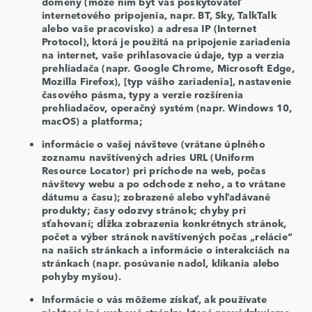
domény (môže ním byť váš poskytovateľ
internetového pripojenia, napr. BT, Sky, TalkTalk
alebo vaše pracovisko) a adresa IP (Internet
Protocol), ktorá je použitá na pripojenie zariadenia
na internet, vaše prihlasovacie údaje, typ a verzia
prehliadača (napr. Google Chrome, Microsoft Edge,
Mozilla Firefox), [typ vášho zariadenia], nastavenie
časového pásma, typy a verzie rozšírenia
prehliadačov, operačný systém (napr. Windows 10,
macOS) a platforma;
informácie o vašej návšteve (vrátane úplného
zoznamu navštívených adries URL (Uniform
Resource Locator) pri príchode na web, počas
návštevy webu a po odchode z neho, a to vrátane
dátumu a času); zobrazené alebo vyhľadávané
produkty; časy odozvy stránok; chyby pri
sťahovaní; dĺžka zobrazenia konkrétnych stránok,
počet a výber stránok navštívených počas „relácie“
na našich stránkach a informácie o interakciách na
stránkach (napr. posúvanie nadol, klikania alebo
pohyby myšou).
Informácie o vás môžeme získať, ak používate
niektoré iné webové stránky, ktoré prevádzkujeme