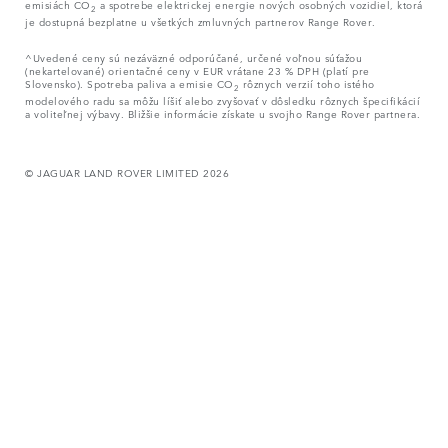
emisiách CO
a spotrebe elektrickej energie nových osobných vozidiel, ktorá
2
je dostupná bezplatne u všetkých zmluvných partnerov Range Rover.
^Uvedené ceny sú nezáväzné odporúčané, určené voľnou súťažou
(nekartelované) orientačné ceny v EUR vrátane 23 % DPH (platí pre
Slovensko). Spotreba paliva a emisie CO
rôznych verzií toho istého
2
modelového radu sa môžu líšiť alebo zvyšovať v dôsledku rôznych špecifikácií
a voliteľnej výbavy. Bližšie informácie získate u svojho Range Rover partnera.
© JAGUAR LAND ROVER LIMITED 2026