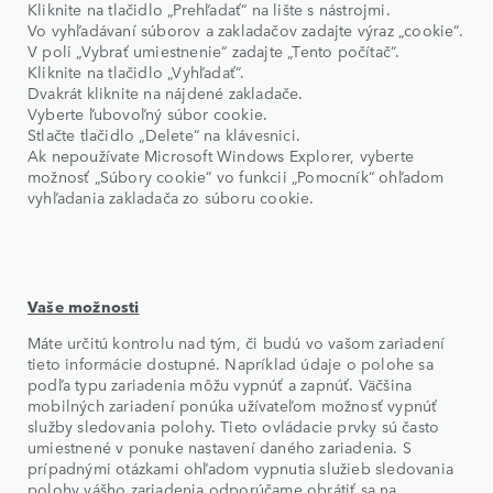
Kliknite na tlačidlo „Prehľadať“ na lište s nástrojmi.
Vo vyhľadávaní súborov a zakladačov zadajte výraz „cookie“.
V poli „Vybrať umiestnenie“ zadajte „Tento počítač“.
Kliknite na tlačidlo „Vyhľadať“.
Dvakrát kliknite na nájdené zakladače.
Vyberte ľubovoľný súbor cookie.
Stlačte tlačidlo „Delete“ na klávesnici.
Ak nepoužívate Microsoft Windows Explorer, vyberte
možnosť „Súbory cookie“ vo funkcii „Pomocník“ ohľadom
vyhľadania zakladača zo súboru cookie.
Vaše možnosti
Máte určitú kontrolu nad tým, či budú vo vašom zariadení
tieto informácie dostupné. Napríklad údaje o polohe sa
podľa typu zariadenia môžu vypnúť a zapnúť. Väčšina
mobilných zariadení ponúka užívateľom možnosť vypnúť
služby sledovania polohy. Tieto ovládacie prvky sú často
umiestnené v ponuke nastavení daného zariadenia. S
prípadnými otázkami ohľadom vypnutia služieb sledovania
polohy vášho zariadenia odporúčame obrátiť sa na