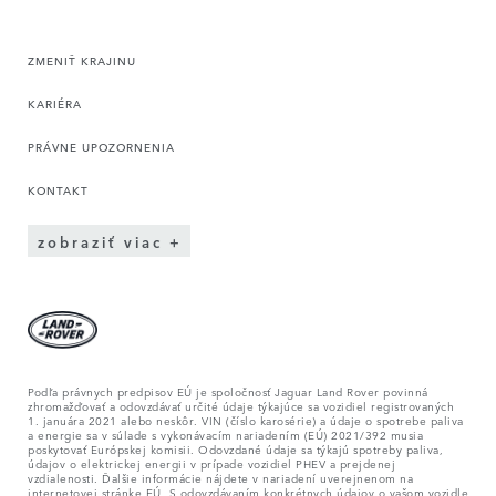
ZMENIŤ KRAJINU
KARIÉRA
PRÁVNE UPOZORNENIA
KONTAKT
zobraziť viac
Podľa právnych predpisov EÚ je spoločnosť Jaguar Land Rover povinná
zhromažďovať a odovzdávať určité údaje týkajúce sa vozidiel registrovaných
1. januára 2021 alebo neskôr. VIN (číslo karosérie) a údaje o spotrebe paliva
a energie sa v súlade s vykonávacím nariadením (EÚ) 2021/392 musia
poskytovať Európskej komisii. Odovzdané údaje sa týkajú spotreby paliva,
údajov o elektrickej energii v prípade vozidiel PHEV a prejdenej
vzdialenosti. Ďalšie informácie nájdete v nariadení uverejnenom na
internetovej stránke EÚ. S odovzdávaním konkrétnych údajov o vašom vozidle