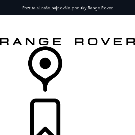
Pozrite si naše najnovšie ponuky Range Rover
MODELY
PRE MAJITEĽOV
OBJAVTE
KÚPIŤ & JAZDIŤ
PREDAJCOVIA