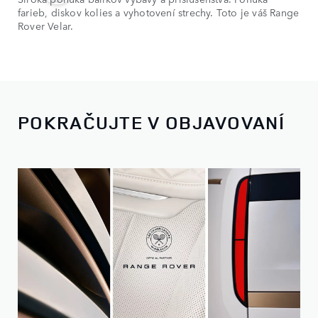
farieb, diskov kolies a vyhotovení strechy. Toto je váš Range
Rover Velar.
POKRAČUJTE V OBJAVOVANÍ