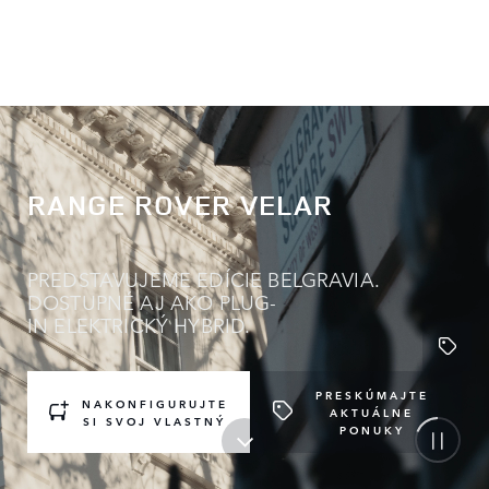
RANGE ROVER VELAR
PREDSTAVUJEME EDÍCIE BELGRAVIA.
DOSTUPNÉ AJ AKO PLUG-
IN ELEKTRICKÝ HYBRID.
PRESKÚMAJTE
NAKONFIGURUJTE
AKTUÁLNE
SI SVOJ VLASTNÝ
PONUKY