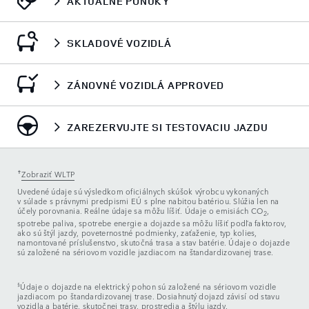
AKTUÁLNE PONUKY
SKLADOVÉ VOZIDLÁ
ZÁNOVNÉ VOZIDLÁ APPROVED
ZAREZERVUJTE SI TESTOVACIU JAZDU
✝
Zobraziť WLTP
Uvedené údaje sú výsledkom oficiálnych skúšok výrobcu vykonaných
v súlade s právnymi predpismi EÚ s plne nabitou batériou. Slúžia len na
účely porovnania. Reálne údaje sa môžu líšiť. Údaje o emisiách CO
,
2
spotrebe paliva, spotrebe energie a dojazde sa môžu líšiť podľa faktorov,
ako sú štýl jazdy, poveternostné podmienky, zaťaženie, typ kolies,
namontované príslušenstvo, skutočná trasa a stav batérie. Údaje o dojazde
sú založené na sériovom vozidle jazdiacom na štandardizovanej trase.
§
Údaje o dojazde na elektrický pohon sú založené na sériovom vozidle
jazdiacom po štandardizovanej trase. Dosiahnutý dojazd závisí od stavu
vozidla a batérie, skutočnej trasy, prostredia a štýlu jazdy.