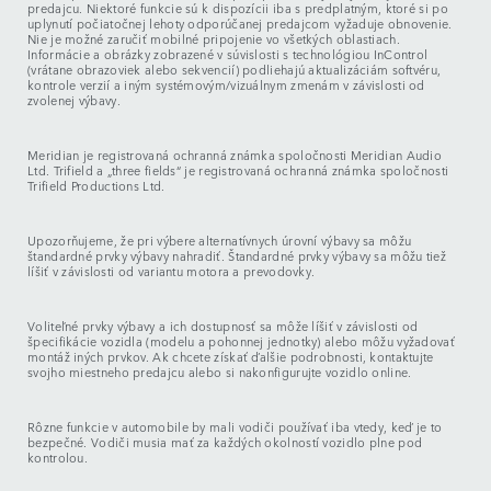
predajcu. Niektoré funkcie sú k dispozícii iba s predplatným, ktoré si po
uplynutí počiatočnej lehoty odporúčanej predajcom vyžaduje obnovenie.
Nie je možné zaručiť mobilné pripojenie vo všetkých oblastiach.
Informácie a obrázky zobrazené v súvislosti s technológiou InControl
(vrátane obrazoviek alebo sekvencií) podliehajú aktualizáciám softvéru,
kontrole verzií a iným systémovým/vizuálnym zmenám v závislosti od
zvolenej výbavy.
Meridian je registrovaná ochranná známka spoločnosti Meridian Audio
Ltd. Trifield a „three fields“ je registrovaná ochranná známka spoločnosti
Trifield Productions Ltd.
Upozorňujeme, že pri výbere alternatívnych úrovní výbavy sa môžu
štandardné prvky výbavy nahradiť. Štandardné prvky výbavy sa môžu tiež
líšiť v závislosti od variantu motora a prevodovky.
Voliteľné prvky výbavy a ich dostupnosť sa môže líšiť v závislosti od
špecifikácie vozidla (modelu a pohonnej jednotky) alebo môžu vyžadovať
montáž iných prvkov. Ak chcete získať ďalšie podrobnosti, kontaktujte
svojho miestneho predajcu alebo si nakonfigurujte vozidlo online.
Rôzne funkcie v automobile by mali vodiči používať iba vtedy, keď je to
bezpečné. Vodiči musia mať za každých okolností vozidlo plne pod
kontrolou.