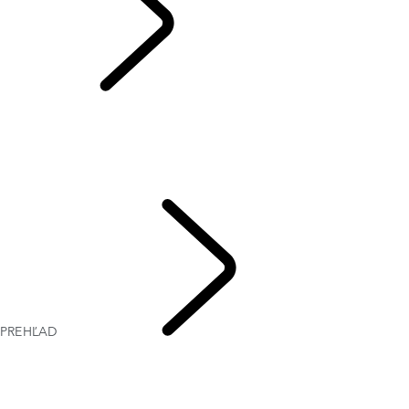
PREHĽAD
PREHĽAD
GALÉRIA
MODELY A TECHNICKÉ PARAMETRE
VÝBAVA NA ŽELANIE A DOPLNKY
AKTUÁLNE PONUKY
FIREMNÉ RIEŠENIA A MOBILITA
PREHĽAD
RANGE
ROVER VELAR