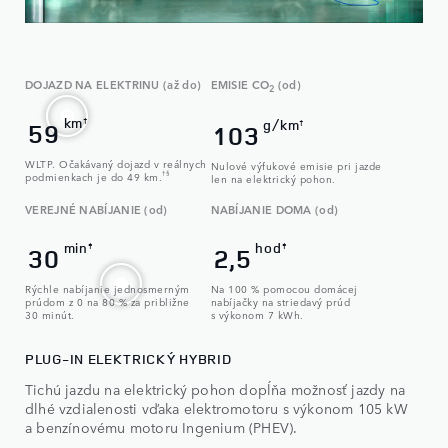
DOJAZD NA ELEKTRINU (až do)
EMISIE CO
(od)
2
km
†
g/km
59
†
103
WLTP. Očakávaný dojazd v reálnych
Nulové výfukové emisie pri jazde
podmienkach je do 49 km.
†§
len na elektrický pohon.
VEREJNÉ NABÍJANIE (od)
NABÍJANIE DOMA (od)
min
hod
‡
‡
30
2,5
Rýchle nabíjanie jednosmerným
Na 100 % pomocou domácej
prúdom z 0 na 80 % za približne
nabíjačky na striedavý prúd
30 minút.
s výkonom 7 kWh.
PLUG-IN ELEKTRICKÝ HYBRID
Tichú jazdu na elektrický pohon dopĺňa možnosť jazdy na
dlhé vzdialenosti vďaka elektromotoru s výkonom 105 kW
a benzínovému motoru Ingenium (PHEV).