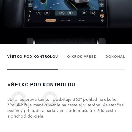
VŠETKO POD KONTROLOU
O KROK VPRED
DOKONALE 
VŠETKO POD KONTROLOU
3D priestorová kamera poskytuje 360° pohľad na okolie,
čím uľahčuje manévrovanie na ceste aj v teréne. Asistenčné
systémy pri jazde a parkovaní zjednodušujú každú cestu
a príchod do cieľa.