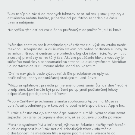
‡
Čas nabíjania závisí od mnohých faktorov, napr. od veku, stavu, teploty a
aktuálneho nabitia batérie, prípadne od použitého zariadenia a času
trvania nabíjania.
*Najvyššia rýchlosť pri vozidlách s pružinovým odpružením je 210 km/h.
1
Národné centrum pre biotechnologické informácie: Výskum vzťahu medzi
reakčnou schopnosťou a duševným stavom pre online hodnotenie únavy za
volantom. Národné centrum pre biotechnologické informácie: Vplyv hluku
z cestnej premávky na reakčný čas. Aktívne potláčanie hluku z vozovky je
súčasťou modelov s panoramatickou strechou a audiosystémom Meridian
Sound/Meridian 3D Surround alebo Meridian Signature.
2
Online navigácia bude vyžadovať ďalšie predplatné po uplynutí
počiatočnej lehoty odporúčanej predajcom Land Rover.
3
Môžu sa uplatňovať pravidlá primeraného používania. Štandardné 1-ročné
predplatné, ktoré môže byť predĺžené po uplynutí počiatočnej lehoty
odporúčanej predajcom Land Rover.
4
Apple CarPlay® je ochranná známka spoločnosti Apple Inc. Môžu sa
uplatňovať podmienky pre koncového používateľa spoločnosti Apple Inc.
5
Filtrácia častíc PM 2,5 a technológia Nanoe™ X môžu výrazne eliminovať
zápachy, baktérie, patogény a alergény, ak sa používajú podľa pokynov.
6
Funkcie systémov Pivi a InControl, výbava na želanie a služby tretích strán
a ich dostupnosť budú závisieť od jednotlivých trhov – informácie
o dostupnosti na miestnom trhu a úplné podmienky si vyžiadajte od