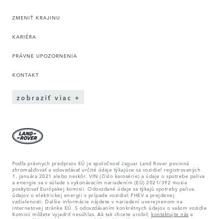
ZMENIŤ KRAJINU
KARIÉRA
PRÁVNE UPOZORNENIA
KONTAKT
zobraziť viac
Podľa právnych predpisov EÚ je spoločnosť Jaguar Land Rover povinná
zhromažďovať a odovzdávať určité údaje týkajúce sa vozidiel registrovaných
1. januára 2021 alebo neskôr. VIN (číslo karosérie) a údaje o spotrebe paliva
a energie sa v súlade s vykonávacím nariadením (EÚ) 2021/392 musia
poskytovať Európskej komisii. Odovzdané údaje sa týkajú spotreby paliva,
údajov o elektrickej energii v prípade vozidiel PHEV a prejdenej
vzdialenosti. Ďalšie informácie nájdete v nariadení uverejnenom na
internetovej stránke EÚ. S odovzdávaním konkrétnych údajov o vašom vozidle
Komisii môžete vyjadriť nesúhlas. Ak tak chcete urobiť,
kontaktujte nás
a