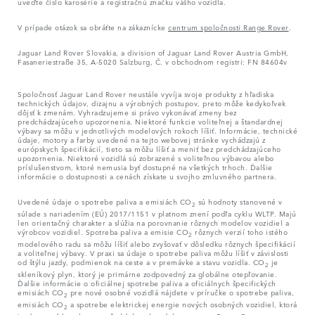
uveďte číslo karosérie a registračnú značku vášho vozidla.
V prípade otázok sa obráťte na zákaznícke
centrum spoločnosti Range Rover
.
Jaguar Land Rover Slovakia, a division of Jaguar Land Rover Austria GmbH,
Fasaneriestraße 35, A-5020 Salzburg, Č. v obchodnom registri: FN 84604v
Spoločnosť Jaguar Land Rover neustále vyvíja svoje produkty z hľadiska
technických údajov, dizajnu a výrobných postupov, preto môže kedykoľvek
dôjsť k zmenám. Vyhradzujeme si právo vykonávať zmeny bez
predchádzajúceho upozornenia. Niektoré funkcie voliteľnej a štandardnej
výbavy sa môžu v jednotlivých modelových rokoch líšiť. Informácie, technické
údaje, motory a farby uvedené na tejto webovej stránke vychádzajú z
európskych špecifikácií, tieto sa môžu líšiť a meniť bez predchádzajúceho
upozornenia. Niektoré vozidlá sú zobrazené s voliteľnou výbavou alebo
príslušenstvom, ktoré nemusia byť dostupné na všetkých trhoch. Ďalšie
informácie o dostupnosti a cenách získate u svojho zmluvného partnera.
Uvedené údaje o spotrebe paliva a emisiách CO
sú hodnoty stanovené v
2
súlade s nariadením (EÚ) 2017/1151 v platnom znení podľa cyklu WLTP. Majú
len orientačný charakter a slúžia na porovnanie rôznych modelov vozidiel a
výrobcov vozidiel. Spotreba paliva a emisie CO
rôznych verzií toho istého
2
modelového radu sa môžu líšiť alebo zvyšovať v dôsledku rôznych špecifikácií
a voliteľnej výbavy. V praxi sa údaje o spotrebe paliva môžu líšiť v závislosti
od štýlu jazdy, podmienok na ceste a v premávke a stavu vozidla. CO
je
2
skleníkový plyn, ktorý je primárne zodpovedný za globálne otepľovanie.
Ďalšie informácie o oficiálnej spotrebe paliva a oficiálnych špecifických
emisiách CO
pre nové osobné vozidlá nájdete v príručke o spotrebe paliva,
2
emisiách CO
a spotrebe elektrickej energie nových osobných vozidiel, ktorá
2