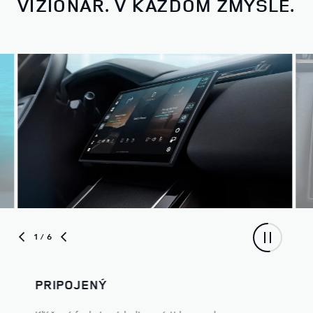
VIZIONÁR. V KAŽDOM ZMYSLE.
Vyberte si z troch rôznych modelov a prispôsobte si ho
podľa svojich potrieb.
1
/ 6
PRIPOJENÝ