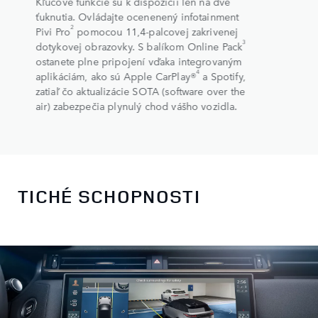
Kľúčové funkcie sú k dispozícii len na dve
ťuknutia. Ovládajte ocenenený infotainment
2
Pivi Pro
pomocou 11,4-palcovej zakrivenej
3
dotykovej obrazovky. S balíkom Online Pack
ostanete plne pripojení vďaka integrovaným
4
aplikáciám, ako sú Apple CarPlay®
a Spotify,
zatiaľ čo aktualizácie SOTA (software over the
air) zabezpečia plynulý chod vášho vozidla.
TICHÉ SCHOPNOSTI