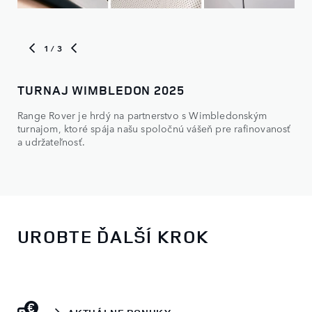
1
/ 3
TURNAJ WIMBLEDON 2025
MO
Range Rover je hrdý na partnerstvo s Wimbledonským
Por
turnajom, ktoré spája našu spoločnú vášeň pre rafinovanosť
a udržateľnosť.
UROBTE ĎALŠÍ KROK