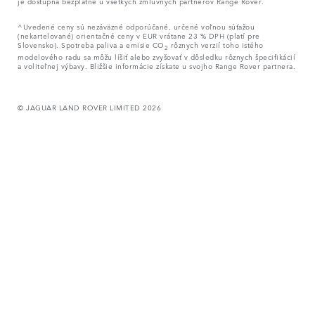
je dostupná bezplatne u všetkých zmluvných partnerov Range Rover.
^Uvedené ceny sú nezáväzné odporúčané, určené voľnou súťažou
(nekartelované) orientačné ceny v EUR vrátane 23 % DPH (platí pre
Slovensko). Spotreba paliva a emisie CO
rôznych verzií toho istého
2
modelového radu sa môžu líšiť alebo zvyšovať v dôsledku rôznych špecifikácií
a voliteľnej výbavy. Bližšie informácie získate u svojho Range Rover partnera.
© JAGUAR LAND ROVER LIMITED 2026