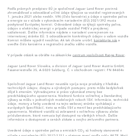
Podľa právnych predpisov EÚ je spoločnosť Jaguar Land Rover povinná
zhromažďovať a odovzdávať určité údaje týkajúce sa vozidiel registrovaných
1. januára 2021 alebo neskôr. VIN (číslo karosérie) a údaje o spotrebe paliva
a energie sa v súlade s vykonávacím nariadením (EÚ) 2021/392 musia
poskytovať Európskej komisii. Odovzdané údaje sa týkajú spotreby paliva,
údajov o elektrickej energii v prípade vozidiel PHEV a prejdenej
vzdialenosti. Ďalšie informácie nájdete v nariadení uverejnenom na
internetovej stránke EÚ. S odovzdávaním konkrétnych údajov o vašom vozidle
Komisii môžete vyjadriť nesúhlas. Ak tak chcete urobiť,
kontaktujte nás
a
uveďte číslo karosérie a registračnú značku vášho vozidla.
V prípade otázok sa obráťte na zákaznícke
centrum spoločnosti Range Rover
.
Jaguar Land Rover Slovakia, a division of Jaguar Land Rover Austria GmbH,
Fasaneriestraße 35, A-5020 Salzburg, Č. v obchodnom registri: FN 84604v
Spoločnosť Jaguar Land Rover neustále vyvíja svoje produkty z hľadiska
technických údajov, dizajnu a výrobných postupov, preto môže kedykoľvek
dôjsť k zmenám. Vyhradzujeme si právo vykonávať zmeny bez
predchádzajúceho upozornenia. Niektoré funkcie voliteľnej a štandardnej
výbavy sa môžu v jednotlivých modelových rokoch líšiť. Informácie, technické
údaje, motory a farby uvedené na tejto webovej stránke vychádzajú z
európskych špecifikácií, tieto sa môžu líšiť a meniť bez predchádzajúceho
upozornenia. Niektoré vozidlá sú zobrazené s voliteľnou výbavou alebo
príslušenstvom, ktoré nemusia byť dostupné na všetkých trhoch. Ďalšie
informácie o dostupnosti a cenách získate u svojho zmluvného partnera.
Uvedené údaje o spotrebe paliva a emisiách CO
sú hodnoty stanovené v
2
súlade s nariadením (EÚ) 2017/1151 v platnom znení podľa cyklu WLTP. Majú