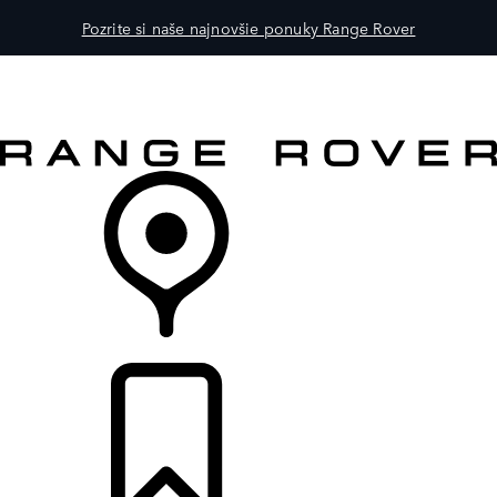
Pozrite si naše najnovšie ponuky Range Rover
MODELY
PRE MAJITEĽOV
OBJAVTE
KÚPIŤ & JAZDIŤ
PREDAJCOVIA