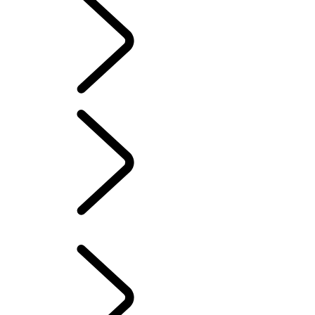
Slovak
KLASICKÉ VOZIDLÁ
...
PREHĽAD
PREHĽAD
PRE MAJITEĽOV