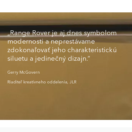
„Range Rover je aj dnes symbolom
modernosti a neprestávame
zdokonaľovať jeho charakteristickú
siluetu a jedinečný dizajn.“
Gerry McGovern
Riaditeľ kreatívneho oddelenia, JLR