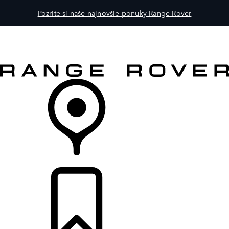
Pozrite si naše najnovšie ponuky Range Rover
MODELY
PRE MAJITEĽOV
OBJAVTE
KÚPIŤ & JAZDIŤ
PREDAJCOVIA