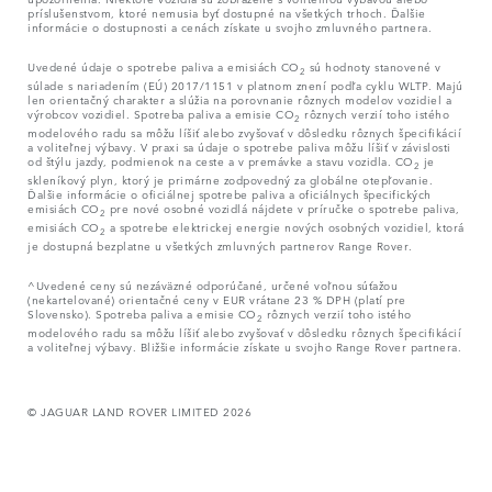
príslušenstvom, ktoré nemusia byť dostupné na všetkých trhoch. Ďalšie
informácie o dostupnosti a cenách získate u svojho zmluvného partnera.
Uvedené údaje o spotrebe paliva a emisiách CO
sú hodnoty stanovené v
2
súlade s nariadením (EÚ) 2017/1151 v platnom znení podľa cyklu WLTP. Majú
len orientačný charakter a slúžia na porovnanie rôznych modelov vozidiel a
výrobcov vozidiel. Spotreba paliva a emisie CO
rôznych verzií toho istého
2
modelového radu sa môžu líšiť alebo zvyšovať v dôsledku rôznych špecifikácií
a voliteľnej výbavy. V praxi sa údaje o spotrebe paliva môžu líšiť v závislosti
od štýlu jazdy, podmienok na ceste a v premávke a stavu vozidla. CO
je
2
skleníkový plyn, ktorý je primárne zodpovedný za globálne otepľovanie.
Ďalšie informácie o oficiálnej spotrebe paliva a oficiálnych špecifických
emisiách CO
pre nové osobné vozidlá nájdete v príručke o spotrebe paliva,
2
emisiách CO
a spotrebe elektrickej energie nových osobných vozidiel, ktorá
2
je dostupná bezplatne u všetkých zmluvných partnerov Range Rover.
^Uvedené ceny sú nezáväzné odporúčané, určené voľnou súťažou
(nekartelované) orientačné ceny v EUR vrátane 23 % DPH (platí pre
Slovensko). Spotreba paliva a emisie CO
rôznych verzií toho istého
2
modelového radu sa môžu líšiť alebo zvyšovať v dôsledku rôznych špecifikácií
a voliteľnej výbavy. Bližšie informácie získate u svojho Range Rover partnera.
© JAGUAR LAND ROVER LIMITED 2026