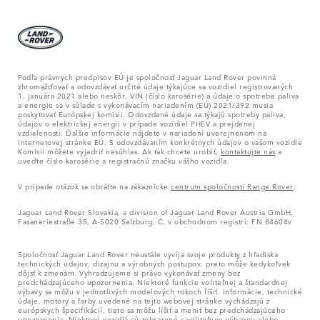
Podľa právnych predpisov EÚ je spoločnosť Jaguar Land Rover povinná
zhromažďovať a odovzdávať určité údaje týkajúce sa vozidiel registrovaných
1. januára 2021 alebo neskôr. VIN (číslo karosérie) a údaje o spotrebe paliva
a energie sa v súlade s vykonávacím nariadením (EÚ) 2021/392 musia
poskytovať Európskej komisii. Odovzdané údaje sa týkajú spotreby paliva,
údajov o elektrickej energii v prípade vozidiel PHEV a prejdenej
vzdialenosti. Ďalšie informácie nájdete v nariadení uverejnenom na
internetovej stránke EÚ. S odovzdávaním konkrétnych údajov o vašom vozidle
Komisii môžete vyjadriť nesúhlas. Ak tak chcete urobiť,
kontaktujte nás
a
uveďte číslo karosérie a registračnú značku vášho vozidla.
V prípade otázok sa obráťte na zákaznícke
centrum spoločnosti Range Rover
.
Jaguar Land Rover Slovakia, a division of Jaguar Land Rover Austria GmbH,
Fasaneriestraße 35, A-5020 Salzburg, Č. v obchodnom registri: FN 84604v
Spoločnosť Jaguar Land Rover neustále vyvíja svoje produkty z hľadiska
technických údajov, dizajnu a výrobných postupov, preto môže kedykoľvek
dôjsť k zmenám. Vyhradzujeme si právo vykonávať zmeny bez
predchádzajúceho upozornenia. Niektoré funkcie voliteľnej a štandardnej
výbavy sa môžu v jednotlivých modelových rokoch líšiť. Informácie, technické
údaje, motory a farby uvedené na tejto webovej stránke vychádzajú z
európskych špecifikácií, tieto sa môžu líšiť a meniť bez predchádzajúceho
upozornenia. Niektoré vozidlá sú zobrazené s voliteľnou výbavou alebo