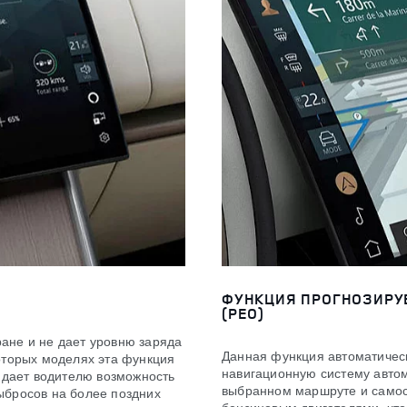
ФУНКЦИЯ ПРОГНОЗИРУ
(PEO)
ане и не дает уровню заряда
Данная функция автоматическ
оторых моделях эта функция
навигационную систему авто
о дает водителю возможность
выбранном маршруте и самос
ыбросов на более поздних
бензиновым двигателями, чтоб