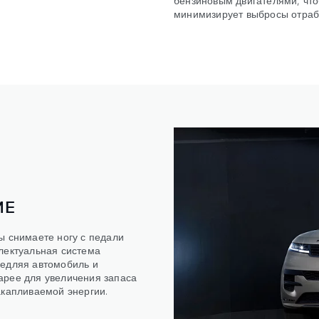
минимизирует выбросы отрабо
ИЕ
ы снимаете ногу с педали
лектуальная система
медляя автомобиль и
арее для увеличения запаса
акапливаемой энергии.