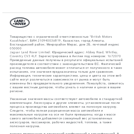
Товарищество с ограниченной ответственностью “British Motors
Kazakhstan”, БИН 210940036819, Казахстан, город Алматы,
Бостандыкский район, Микрорайон Мирас, дом 2Б, почтовый индекс
050000
Jaguar Land Rover Limited: Юридический адрес: Abbey Road, Whitley,
Coventry CV3 4LF. Зарегистрирована в Англии под номером: 1672070
Приведенные данные получены в результате официальных испытаний
производителя в соответствии с законодательством ЕС. Фактический
расход топлива автомобиля может отличаться от полученного в таких
испытаниях, эти значения предназначены только для сравнения.
Информация, технические характеристики, цены и цвета на этом веб-
сайте могут различаться в зависимости от рынка и могут быть
изменены без предварительного уведомления. Пожалуйста, свяжитесь
с вашим местным дилером, чтобы узнать о наличии и ценах в вашем
регионе.
Указанные значения массы соответствуют автомобилю в стандартной
комплектации. Аксессуары и другие элементы, установленные после
процесса производства автомобиля, влияют на полезную нагрузку.
Следите, чтобы полная разрешенная масса автомобиля и
максимальные нагрузки на оси не были превышены, когда к массе
самого автомобиля добавляется совокупный вес установленных
аксессуаров, пассажиров, рабочих жидкостей, топлива, а также
полезная нагрузка.
важное примечание в отношений изображений и спецификаций.
В