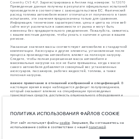
Coventry CV3 4LF. Зарегистрирована в Англии под номером: 1672070
Приведенные данные получены в результате официальных испытаний
производителя в соответствии с законодательством ЕС. Фактический
расход топлива автомобиля может отличаться от полученного в таких
испытаниях, эти значения предназначены только для сравнения.
Информация, технические характеристики, цены и цвета на этом веб-
сайте могут различаться в зависимости от рынка и могут быть
изменены без предварительного уведомления. Пожалуйста, свяжитесь
с вашим местным дилером, чтобы узнать о наличии и ценах в вашем
регионе.
Указанные значения массы соответствуют автомобилю в стандартной
комплектации. Аксессуары и другие элементы, установленные после
процесса производства автомобиля, влияют на полезную нагрузку.
Следите, чтобы полная разрешенная масса автомобиля и
максимальные нагрузки на оси не были превышены, когда к массе
самого автомобиля добавляется совокупный вес установленных
аксессуаров, пассажиров, рабочих жидкостей, топлива, а также
полезная нагрузка.
важное примечание в отношений изображений и спецификаций.
В
настоящее время в мире наблюдается дефицит полупроводников,
который оказывает влияние на спецификации производимых
транспортных средств, доступность опционального оборудования и
сроки производства. Ситуация меняется очень быстро. Поэтому
используемые на сайте изображения могут не в полной мере
соответствовать доступным особенностям, опциям, комплектациям и
цветовым схемам автомобилей. Подробную информацию о
ПОЛИТИКА ИСПОЛЬЗОВАНИЯ ФАЙЛОВ COOKIE
действующих ограничениях уточняйте у авторизованных дилеров.
Этот сайт использует файлы
cookie
. Закрывая, Вы соглашаетесь на
Указанные цены включают налог на добавленную стоимость (НДС).
использование cookie в соответствии с нашей
политикой
.
Цены действительны только для моделей 2026 года.