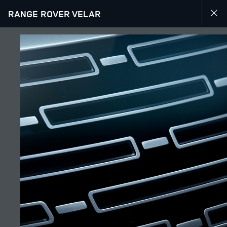
RANGE ROVER VELAR
УЗНАТЬ БОЛЬШЕ О RANGE ROVER VELAR-RU
ГАЛЕРЕЯ
ПОДПИСЫВАЙТЕСЬ
Өңір
КАЗАХСТАН
Тіл
РУССКИЙ
Дилер