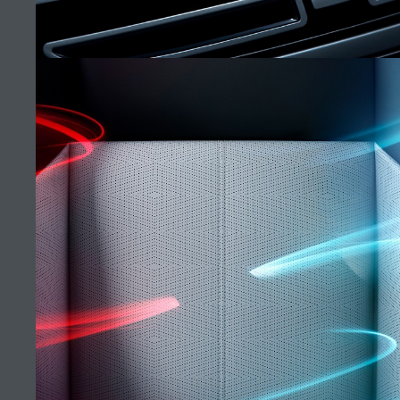
ALMATY
ДИЛЕРДІ ТАБУ
КАРЬЕРА
УСЛОВИЯ
СВЯЗАТЬСЯ С НАМИ
ПОЛИТИКА КОНФИДЕНЦИАЛЬНОСТИ
НЕПОВТОРИМЫЙ VELAR
ПОЛИТИКА ИСПОЛЬЗОВАНИЯ ФАЙЛОВ COOKIE
(9)
Товарищество с ограниченной ответственностью “British Motors
Kazakhstan”, БИН 210940036819, Казахстан, город Алматы,