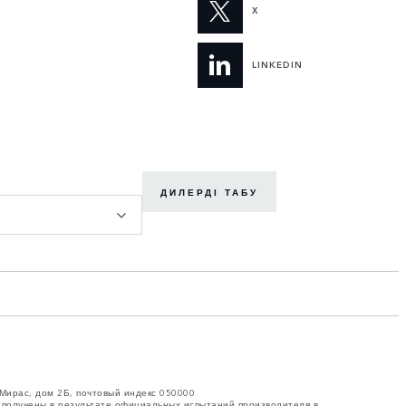
X
LINKEDIN
ДИЛЕРДІ ТАБУ
 Мирас, дом 2Б, почтовый индекс 050000
е получены в результате официальных испытаний производителя в