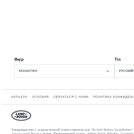
Өңір
Тіл
КАЗАХСТАН
РУССКИЙ
КАРЬЕРА
УСЛОВИЯ
СВЯЗАТЬСЯ С НАМИ
ПОЛИТИКА КОНФИДЕН
Товарищество с ограниченной ответственностью “British Motors Kazakhstan
Jaguar Land Rover Limited: Юридический адрес: Abbey Road, Whitley, Cove