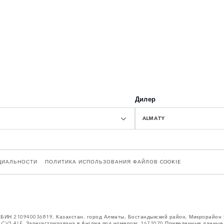
Дилер
ALMATY
ЦИАЛЬНОСТИ
ПОЛИТИКА ИСПОЛЬЗОВАНИЯ ФАЙЛОВ COOKIE
”, БИН 210940036819, Казахстан, город Алматы, Бостандыкский район, Микрорайон
ntry CV3 4LF. Зарегистрирована в Англии под номером: 1672070 Приведенные данны