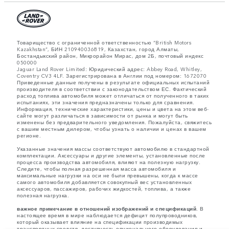
Товарищество с ограниченной ответственностью “British Motors
Kazakhstan”, БИН 210940036819, Казахстан, город Алматы,
Бостандыкский район, Микрорайон Мирас, дом 2Б, почтовый индекс
050000
Jaguar Land Rover Limited: Юридический адрес: Abbey Road, Whitley,
Coventry CV3 4LF. Зарегистрирована в Англии под номером: 1672070
Приведенные данные получены в результате официальных испытаний
производителя в соответствии с законодательством ЕС. Фактический
расход топлива автомобиля может отличаться от полученного в таких
испытаниях, эти значения предназначены только для сравнения.
Информация, технические характеристики, цены и цвета на этом веб-
сайте могут различаться в зависимости от рынка и могут быть
изменены без предварительного уведомления. Пожалуйста, свяжитесь
с вашим местным дилером, чтобы узнать о наличии и ценах в вашем
регионе.
Указанные значения массы соответствуют автомобилю в стандартной
комплектации. Аксессуары и другие элементы, установленные после
процесса производства автомобиля, влияют на полезную нагрузку.
Следите, чтобы полная разрешенная масса автомобиля и
максимальные нагрузки на оси не были превышены, когда к массе
самого автомобиля добавляется совокупный вес установленных
аксессуаров, пассажиров, рабочих жидкостей, топлива, а также
полезная нагрузка.
важное примечание в отношений изображений и спецификаций.
В
настоящее время в мире наблюдается дефицит полупроводников,
который оказывает влияние на спецификации производимых
транспортных средств, доступность опционального оборудования и