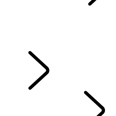
CAPÍTULOS DO RANGE ROVER
...
PANORÂMICA
A HISTÓRIA DO RANGE ROVER
Desafios Range Rover Sport
Range Rover House
WIMBLEDON
CONJUNTO PARA EVENTOS NA TAMPA DA BAGAGEIRA – EMILY 
SISTEMA DE SOM MERIDIAN
London Editions
SOM ELETROSTÁTICO
EXPLORAR