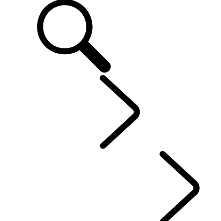
EXPLORAR
...
CAPÍT