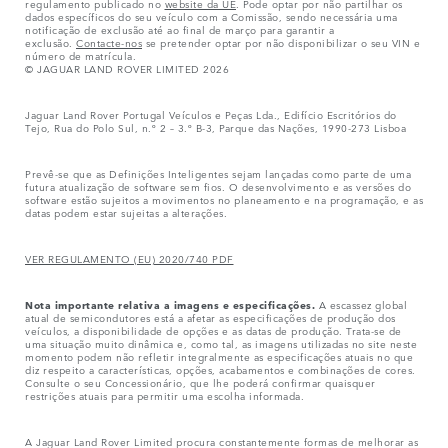
regulamento publicado no
website da UE
. Pode optar por não partilhar os
dados específicos do seu veículo com a Comissão, sendo necessária uma
notificação de exclusão até ao final de março para garantir a
exclusão.
Contacte-nos
se pretender optar por não disponibilizar o seu VIN e
número de matrícula.
© JAGUAR LAND ROVER LIMITED 2026
Jaguar Land Rover Portugal Veículos e Peças Lda., Edifício Escritórios do
Tejo, Rua do Polo Sul, n.º 2 – 3.º B-3, Parque das Nações, 1990-273 Lisboa
Prevê-se que as Definições Inteligentes sejam lançadas como parte de uma
futura atualização de software sem fios. O desenvolvimento e as versões do
software estão sujeitos a movimentos no planeamento e na programação, e as
datas podem estar sujeitas a alterações.
VER REGULAMENTO (EU) 2020/740 PDF
Nota importante relativa a imagens e especificações.
A escassez global
atual de semicondutores está a afetar as especificações de produção dos
veículos, a disponibilidade de opções e as datas de produção. Trata-se de
uma situação muito dinâmica e, como tal, as imagens utilizadas no site neste
momento podem não refletir integralmente as especificações atuais no que
diz respeito a características, opções, acabamentos e combinações de cores.
Consulte o seu Concessionário, que lhe poderá confirmar quaisquer
restrições atuais para permitir uma escolha informada.
A Jaguar Land Rover Limited procura constantemente formas de melhorar as