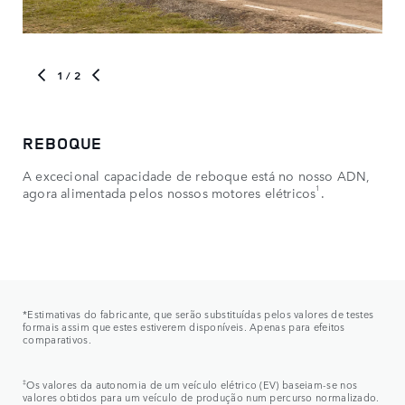
1
/ 2
REBOQUE
PA
A excecional capacidade de reboque está no nosso ADN,
Enf
1
agora alimentada pelos nossos motores elétricos
.
alt
a v
*Estimativas do fabricante, que serão substituídas pelos valores de testes
formais assim que estes estiverem disponíveis. Apenas para efeitos
comparativos.​
‡
Os valores da autonomia de um veículo elétrico (EV) baseiam-se nos
valores obtidos para um veículo de produção num percurso normalizado.