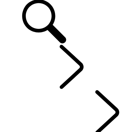
EXPLORAR
...
CAPÍT