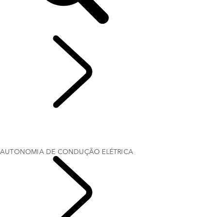
EXPLORE OS VEÍCULOS ELÉTRICOS RANGE ROVER
...
AUTONOMIA DE
CONDUÇÃO ELÉTRICA
MUDAR PARA UM VEÍCULO ELÉTRICO COM A RANGE ROVER
CARREGAR UM VEÍCULO ELÉTRICO HÍBRIDO
AUTONOMIA DE CONDUÇÃO ELÉTRICA
AUTONOMIA DE CONDUÇÃO ELÉTRICA