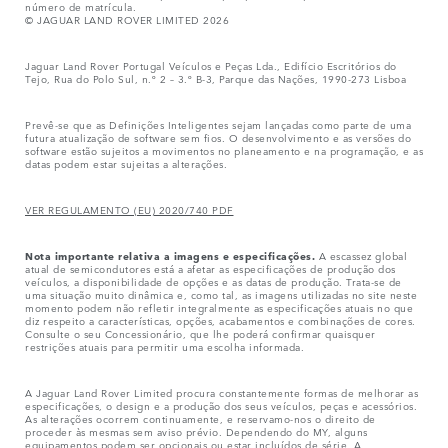
número de matrícula.
© JAGUAR LAND ROVER LIMITED 2026
Jaguar Land Rover Portugal Veículos e Peças Lda., Edifício Escritórios do
Tejo, Rua do Polo Sul, n.º 2 – 3.º B-3, Parque das Nações, 1990-273 Lisboa
Prevê-se que as Definições Inteligentes sejam lançadas como parte de uma
futura atualização de software sem fios. O desenvolvimento e as versões do
software estão sujeitos a movimentos no planeamento e na programação, e as
datas podem estar sujeitas a alterações.
VER REGULAMENTO (EU) 2020/740 PDF
Nota importante relativa a imagens e especificações.
A escassez global
atual de semicondutores está a afetar as especificações de produção dos
veículos, a disponibilidade de opções e as datas de produção. Trata-se de
uma situação muito dinâmica e, como tal, as imagens utilizadas no site neste
momento podem não refletir integralmente as especificações atuais no que
diz respeito a características, opções, acabamentos e combinações de cores.
Consulte o seu Concessionário, que lhe poderá confirmar quaisquer
restrições atuais para permitir uma escolha informada.
A Jaguar Land Rover Limited procura constantemente formas de melhorar as
especificações, o design e a produção dos seus veículos, peças e acessórios.
As alterações ocorrem continuamente, e reservamo-nos o direito de
proceder às mesmas sem aviso prévio. Dependendo do MY, alguns
equipamentos podem ser opcionais ou estar incluídos de série. A