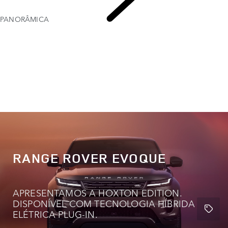
PANORÂMICA
Range
Rover Evoque
RANGE ROVER EVOQUE
APRESENTAMOS A HOXTON EDITION.
DISPONÍVEL COM TECNOLOGIA HÍBRIDA
ELÉTRICA PLUG-IN.