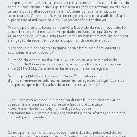
imagens apresentadas relacionadas com a tecnologia InControl, incluindo
ecrãs ou sequências, estão sujeitas a atualizações de software, controlo de
versão e outras alterações de sistema/visuais consoante as opções
selecionadas. Connected Navigation exige uma assinatura adicional após
o prazo inicial indicado pelo seu Concessionário LandRover.
4
Apenas para smartphones compatíveis. Depende da rede móvel, sinal e
conta de cliente do mercado. Exige dados móveis ou ligação Wi-Fi.
Atualizações de Software sem Fios sujeitas ao consentimento do condutor
e à ligação da rede, bem como à disponibilidade no mercado.
5
O reboque e a condução em gama baixa afetam significativamente a
autonomia em condução EV.
6
Duração da viagem média diária (48 km) calculada com dados do
InControl de 30 mercados globais para veículos Range Rover Evoque
entre 2019 e 2022. Assume uma bateria totalmente carregada.
7
A filtragem PM2.5 e a tecnologia Nanoe
TM
X podem reduzir
significativamente os odores, as bactérias, os agentes patogénicos e os
alergénios, quando utilizados de acordo com as instruções.
O equipamento opcional e a respetiva disponibilidade podem variar
consoante a especificação do veículo (modelo e conjunto
motor/transmissão) ou exigir a instalação de outros
equipamentos.Contacte o seu Concessionário para informação adicional
ou configure o veículo online.
Os equipamentos nohabitáculodevem ser utilizados pelos condutores
apenas quando for seguro fazê-lo.Os condutores têm de se assegurar de