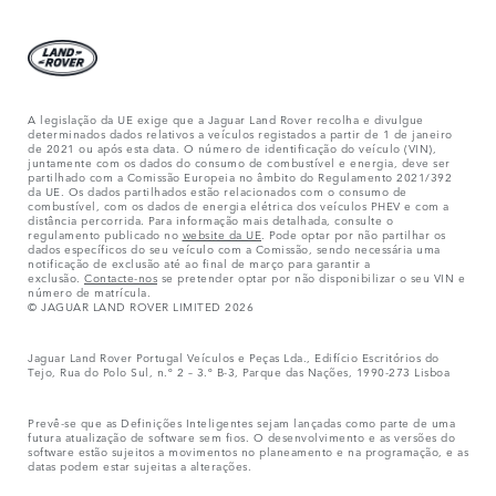
A legislação da UE exige que a Jaguar Land Rover recolha e divulgue
determinados dados relativos a veículos registados a partir de 1 de janeiro
de 2021 ou após esta data. O número de identificação do veículo (VIN),
juntamente com os dados do consumo de combustível e energia, deve ser
partilhado com a Comissão Europeia no âmbito do Regulamento 2021/392
da UE. Os dados partilhados estão relacionados com o consumo de
combustível, com os dados de energia elétrica dos veículos PHEV e com a
distância percorrida. Para informação mais detalhada, consulte o
regulamento publicado no
website da UE
. Pode optar por não partilhar os
dados específicos do seu veículo com a Comissão, sendo necessária uma
notificação de exclusão até ao final de março para garantir a
exclusão.
Contacte-nos
se pretender optar por não disponibilizar o seu VIN e
número de matrícula.
© JAGUAR LAND ROVER LIMITED 2026
Jaguar Land Rover Portugal Veículos e Peças Lda., Edifício Escritórios do
Tejo, Rua do Polo Sul, n.º 2 – 3.º B-3, Parque das Nações, 1990-273 Lisboa
Prevê-se que as Definições Inteligentes sejam lançadas como parte de uma
futura atualização de software sem fios. O desenvolvimento e as versões do
software estão sujeitos a movimentos no planeamento e na programação, e as
datas podem estar sujeitas a alterações.