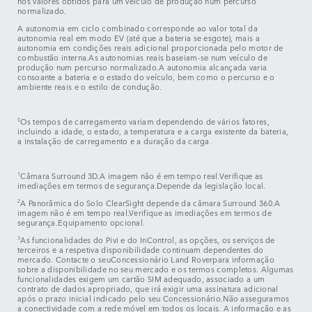
nos valores obtidos para um veículo de produção num percurso
normalizado.
A autonomia em ciclo combinado corresponde ao valor total da
autonomia real em modo EV (até que a bateria se esgote), mais a
autonomia em condições reais adicional proporcionada pelo motor de
combustão interna.As autonomias reais baseiam-se num veículo de
produção num percurso normalizado.A autonomia alcançada varia
consoante a bateria e o estado do veículo, bem como o percurso e o
ambiente reais e o estilo de condução.
‡
Os tempos de carregamento variam dependendo de vários fatores,
incluindo a idade, o estado, a temperatura e a carga existente da bateria,
a instalação de carregamento e a duração da carga.
1
Câmara Surround 3D.A imagem não é em tempo real.Verifique as
imediações em termos de segurança.Depende da legislação local.
2
A Panorâmica do Solo ClearSight depende da câmara Surround 360.A
imagem não é em tempo real.Verifique as imediações em termos de
segurança.Equipamento opcional.
3
As funcionalidades do Pivi e do InControl, as opções, os serviços de
terceiros e a respetiva disponibilidade continuam dependentes do
mercado. Contacte o seuConcessionário Land Roverpara informação
sobre a disponibilidade no seu mercado e os termos completos. Algumas
funcionalidades exigem um cartão SIM adequado, associado a um
contrato de dados apropriado, que irá exigir uma assinatura adicional
após o prazo inicial indicado pelo seu Concessionário.Não asseguramos
a conectividade com a rede móvel em todos os locais. A informação e as