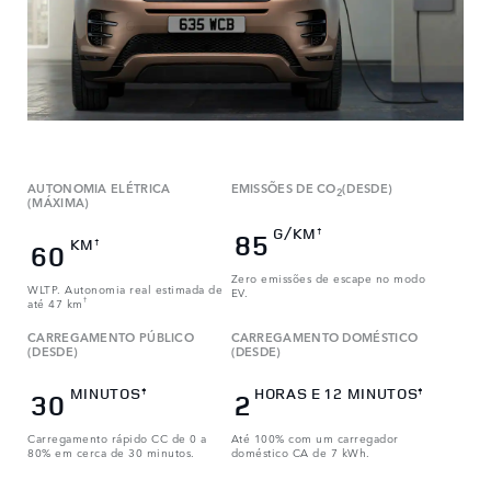
AUTONOMIA ELÉTRICA
EMISSÕES DE CO
(DESDE)
2
(MÁXIMA)
G/KM
†
85
KM
†
60
Zero emissões de escape no modo
WLTP. Autonomia real estimada de
EV.
até 47 km
†
CARREGAMENTO PÚBLICO
CARREGAMENTO DOMÉSTICO
(DESDE)
(DESDE)
MINUTOS
HORAS E 12 MINUTOS
‡
‡
30
2
Carregamento rápido CC de 0 a
Até 100% com um carregador
80% em cerca de 30 minutos.
doméstico CA de 7 kWh.