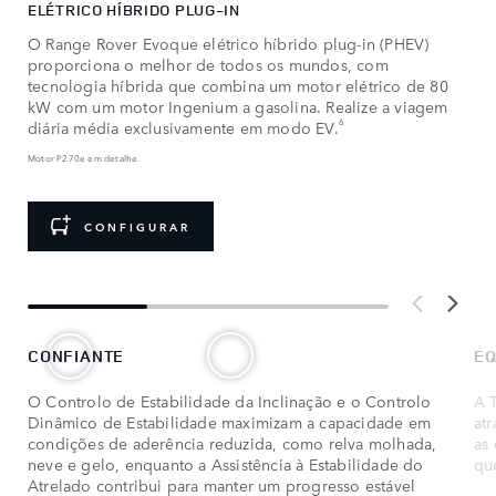
ELÉTRICO HÍBRIDO PLUG-IN
O Range Rover Evoque elétrico híbrido plug-in (PHEV)
proporciona o melhor de todos os mundos, com
tecnologia híbrida que combina um motor elétrico de 80
kW com um motor Ingenium a gasolina. Realize a viagem
6
diária média exclusivamente em modo EV.
Motor P270e em detalhe.
CONFIGURAR
CONFIANTE
EQ
O Controlo de Estabilidade da Inclinação e o Controlo
A T
Dinâmico de Estabilidade maximizam a capacidade em
at
condições de aderência reduzida, como relva molhada,
as 
neve e gelo, enquanto a Assistência à Estabilidade do
qu
Atrelado contribui para manter um progresso estável