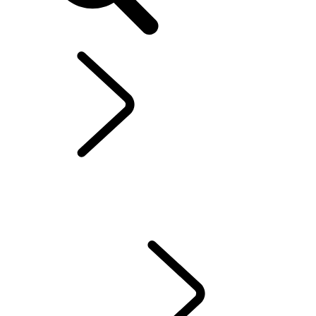
Range Rover Evoque
...
PANORÂMICA
PANORÂMICA
GALERIA
MODELOS E ESPECIFICAÇÕES
PERSONALIZAÇÃO
CAMPANHAS ATUAIS
EMPRESAS E MOBILIDADE