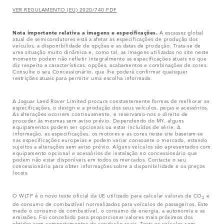
VER REGULAMENTO (EU) 2020/740 PDF
Nota importante relativa a imagens e especificações.
A escassez global
atual de semicondutores está a afetar as especificações de produção dos
veículos, a disponibilidade de opções e as datas de produção. Trata-se de
uma situação muito dinâmica e, como tal, as imagens utilizadas no site neste
momento podem não refletir integralmente as especificações atuais no que
diz respeito a características, opções, acabamentos e combinações de cores.
Consulte o seu Concessionário, que lhe poderá confirmar quaisquer
restrições atuais para permitir uma escolha informada.
A Jaguar Land Rover Limited procura constantemente formas de melhorar as
especificações, o design e a produção dos seus veículos, peças e acessórios.
As alterações ocorrem continuamente, e reservamo-nos o direito de
proceder às mesmas sem aviso prévio. Dependendo do MY, alguns
equipamentos podem ser opcionais ou estar incluídos de série. A
informação, as especificações, os motores e as cores neste site baseiam-se
nas especificações europeias e podem variar consoante o mercado, estando
sujeitos a alterações sem aviso prévio. Alguns veículos são apresentados com
equipamento opcional e acessórios de instalação no concessionário que
podem não estar disponíveis em todos os mercados. Contacte o seu
concessionário para obter informações sobre a disponibilidade e os preços
locais.
O WLTP é o novo teste oficial da UE utilizado para calcular valores de CO
e
2
de consumo de combustível normalizados para veículos de passageiros. Este
mede o consumo de combustível, o consumo de energia, a autonomia e as
emissões. Foi concebido para proporcionar valores mais próximos dos
obtidos com comportamentos de condução reais. Testa os veículos com