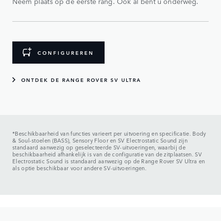
Neem plaats op de eerste rang. Ook al bent u onderweg.
CONFIGUREREN
ONTDEK DE RANGE ROVER SV ULTRA
*Beschikbaarheid van functies varieert per uitvoering en specificatie. Body
& Soul-stoelen (BASS), Sensory Floor en SV Electrostatic Sound zijn
standaard aanwezig op geselecteerde SV-uitvoeringen, waarbij de
beschikbaarheid afhankelijk is van de configuratie van de zitplaatsen. SV
Electrostatic Sound is standaard aanwezig op de Range Rover SV Ultra en
als optie beschikbaar voor andere SV-uitvoeringen.