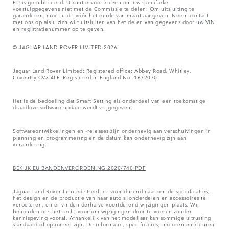
EU
is gepubliceerd. U kunt ervoor kiezen om uw specifieke
voertuiggegevens niet met de Commissie te delen. Om uitsluiting te
garanderen, moet u dit vóór het einde van maart aangeven. Neem
contact
met ons
op als u zich wilt uitsluiten van het delen van gegevens door uw VIN
en registratienummer op te geven.
© JAGUAR LAND ROVER LIMITED 2026
Jaguar Land Rover Limited: Registered office: Abbey Road, Whitley,
Coventry CV3 4LF. Registered in England No: 1672070
Het is de bedoeling dat Smart Setting als onderdeel van een toekomstige
draadloze software-update wordt vrijgegeven.
Softwareontwikkelingen en -releases zijn onderhevig aan verschuivingen in
planning en programmering en de datum kan onderhevig zijn aan
verandering.
BEKIJK EU BANDENVERORDENING 2020/740 PDF
Jaguar Land Rover Limited streeft er voortdurend naar om de specificaties,
het design en de productie van haar auto's, onderdelen en accessoires te
verbeteren, en er vinden derhalve voortdurend wijzigingen plaats. Wij
behouden ons het recht voor om wijzigingen door te voeren zonder
kennisgeving vooraf. Afhankelijk van het modeljaar kan sommige uitrusting
standaard of optioneel zijn. De informatie, specificaties, motoren en kleuren