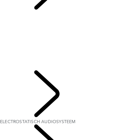
ELECTROSTATISCH
AUDIOSYSTEEM
OVERZICHT
HET VERHAAL VAN RANGE ROVER
Range Rover House
RANGE ROVER SPORT CHALLENGES
London Editions
WIMBLEDON
ELECTROSTATISCH AUDIOSYSTEEM
TAILGATE EVENT SUITE - EMILY BOOKER
MERIDIAN AUDIOSYSTEEM
ONTDEKKEN
ELECTROSTATISCH AUDIOSYSTEEM