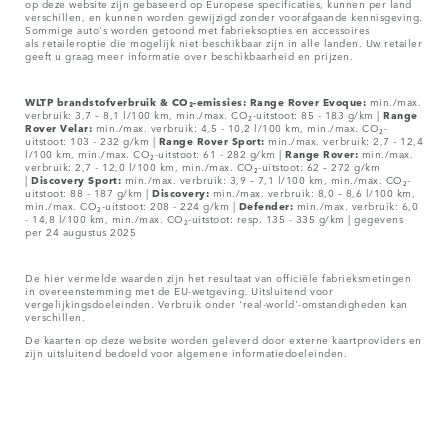
op deze website zijn gebaseerd op Europese specificaties, kunnen per land
verschillen, en kunnen worden gewijzigd zonder voorafgaande kennisgeving.
Sommige auto's worden getoond met fabrieksopties en accessoires
als retaileroptie die mogelijk niet beschikbaar zijn in alle landen. Uw retailer
geeft u graag meer informatie over beschikbaarheid en prijzen.
WLTP brandstofverbruik & CO₂-emissies: Range Rover Evoque:
min./max.
verbruik: 3,7 – 8,1 l/100 km, min./max. CO₂-uitstoot: 85 - 183 g/km |
Range
Rover Velar:
min./max. verbruik: 4,5 - 10,2 l/100 km, min./max. CO₂-
uitstoot: 103 - 232 g/km |
Range Rover Sport:
min./max. verbruik: 2,7 - 12,4
l/100 km, min./max. CO₂-uitstoot: 61 - 282 g/km |
Range Rover:
min./max.
verbruik: 2,7 - 12,0 l/100 km, min./max. CO₂-uitstoot: 62 – 272 g/km
|
Discovery Sport:
min./max. verbruik: 3,9 – 7,1 l/100 km, min./max. CO₂-
uitstoot: 88 - 187 g/km |
Discovery:
min./max. verbruik: 8,0 – 8,6 l/100 km,
min./max. CO₂-uitstoot: 208 - 224 g/km |
Defender:
min./max. verbruik: 6,0
- 14,8 l/100 km, min./max. CO₂-uitstoot: resp. 135 - 335 g/km | gegevens
per 24 augustus 2025
De hier vermelde waarden zijn het resultaat van officiële fabrieksmetingen
in overeenstemming met de EU-wetgeving. Uitsluitend voor
vergelijkingsdoeleinden. Verbruik onder 'real-world'-omstandigheden kan
verschillen.
De kaarten op deze website worden geleverd door externe kaartproviders en
zijn uitsluitend bedoeld voor algemene informatiedoeleinden.