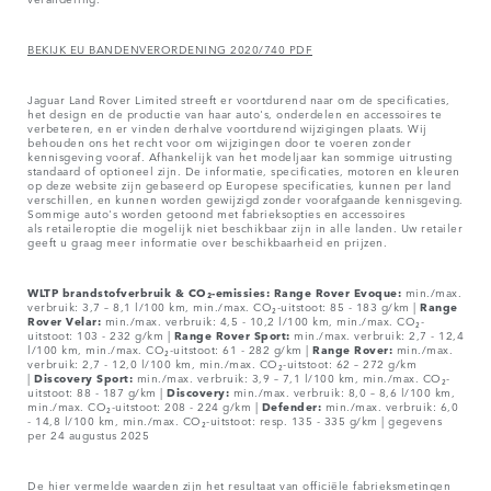
BEKIJK EU BANDENVERORDENING 2020/740 PDF
Jaguar Land Rover Limited streeft er voortdurend naar om de specificaties,
het design en de productie van haar auto's, onderdelen en accessoires te
verbeteren, en er vinden derhalve voortdurend wijzigingen plaats. Wij
behouden ons het recht voor om wijzigingen door te voeren zonder
kennisgeving vooraf. Afhankelijk van het modeljaar kan sommige uitrusting
standaard of optioneel zijn. De informatie, specificaties, motoren en kleuren
op deze website zijn gebaseerd op Europese specificaties, kunnen per land
verschillen, en kunnen worden gewijzigd zonder voorafgaande kennisgeving.
Sommige auto's worden getoond met fabrieksopties en accessoires
als retaileroptie die mogelijk niet beschikbaar zijn in alle landen. Uw retailer
geeft u graag meer informatie over beschikbaarheid en prijzen.
WLTP brandstofverbruik & CO₂-emissies: Range Rover Evoque:
min./max.
verbruik: 3,7 – 8,1 l/100 km, min./max. CO₂-uitstoot: 85 - 183 g/km |
Range
Rover Velar:
min./max. verbruik: 4,5 - 10,2 l/100 km, min./max. CO₂-
uitstoot: 103 - 232 g/km |
Range Rover Sport:
min./max. verbruik: 2,7 - 12,4
l/100 km, min./max. CO₂-uitstoot: 61 - 282 g/km |
Range Rover:
min./max.
verbruik: 2,7 - 12,0 l/100 km, min./max. CO₂-uitstoot: 62 – 272 g/km
|
Discovery Sport:
min./max. verbruik: 3,9 – 7,1 l/100 km, min./max. CO₂-
uitstoot: 88 - 187 g/km |
Discovery:
min./max. verbruik: 8,0 – 8,6 l/100 km,
min./max. CO₂-uitstoot: 208 - 224 g/km |
Defender:
min./max. verbruik: 6,0
- 14,8 l/100 km, min./max. CO₂-uitstoot: resp. 135 - 335 g/km | gegevens
per 24 augustus 2025
De hier vermelde waarden zijn het resultaat van officiële fabrieksmetingen