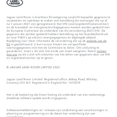
Jaguar Land Rover is krachtens EU-wetgeving verplicht bepaalde gegevens te
verzamelen en openbaar te maken met betrekking tot voertuigen die op of
na 1 januari 2021 zijn geregistreerd. Het VIN (voertuigidentificatienummer)
en de brandstof- en energieverbruiksgegevens moeten worden gedeeld met
de Europese Commissie als onderdeel van EU-verordening 2021/392. De
gegevens die worden gedeeld hebben betrekking op het brandstofverbruik
en voor PHEV's op electric energiegegevens en afgelegde afstand.
Raadpleeg voor meer informatie de verordening die op de
website van de
EU
is gepubliceerd. U kunt ervoor kiezen om uw specifieke
voertuiggegevens niet met de Commissie te delen. Om uitsluiting te
garanderen, moet u dit vóór het einde van maart aangeven. Neem
contact
met ons
op als u zich wilt uitsluiten van het delen van gegevens door uw VIN
en registratienummer op te geven.
© JAGUAR LAND ROVER LIMITED 2026
Jaguar Land Rover Limited: Registered office: Abbey Road, Whitley,
Coventry CV3 4LF. Registered in England No: 1672070
Het is de bedoeling dat Smart Setting als onderdeel van een toekomstige
draadloze software-update wordt vrijgegeven.
Softwareontwikkelingen en -releases zijn onderhevig aan verschuivingen in
planning en programmering en de datum kan onderhevig zijn aan
verandering.