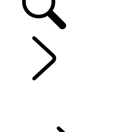
RANGE ROVER SPORT
...
OVERZICHT
OVERZICHT
GALERIJ
RANGE ROVER SPORT BESPOKE
UITVOERINGEN & SPECIFICATIES
OPTIES & ACCESSOIRES
TWENTY EDITION
ACTUELE SPECIAL OFFERS
BUSINESS & MOBILITEIT