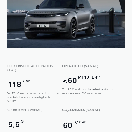
ELEKTRISCHE ACTIERADIUS
OPLAADTIJD (VANAF)
(TOT)
MINUTEN
††
<60
KM
†
118
Tot 80% opladen in minder dan een
WLTP. Geschatte actieradius onder
uur met een DC-snellader.
werkelijke rijomstandigheden tot
92 km.
0-100 KM/H (VANAF)
CO
-EMISSIES (VANAF)
2
S
G/KM
5,6
†
60