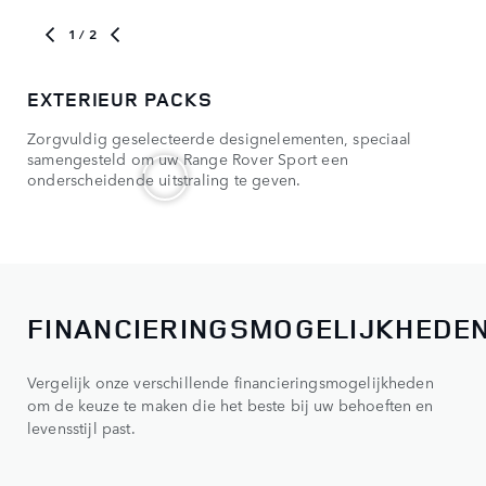
1
/ 2
EXTERIEUR PACKS
OP
Zorgvuldig geselecteerde designelementen, speciaal
Per
samengesteld om uw Range Rover Sport een
lak
onderscheidende uitstraling te geven.
FINANCIERINGSMOGELIJKHEDE
Vergelijk onze verschillende financieringsmogelijkheden
om de keuze te maken die het beste bij uw behoeften en
levensstijl past.