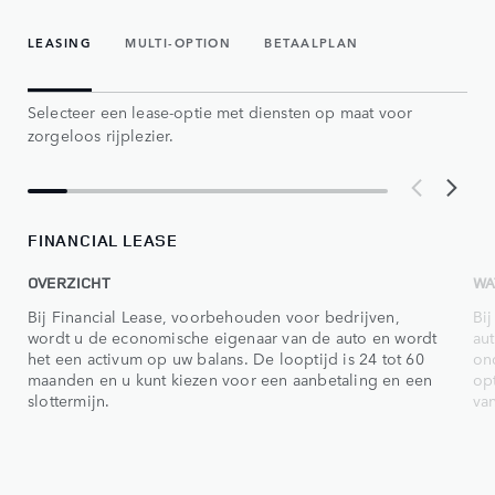
LEASING
MULTI-OPTION
BETAALPLAN
Selecteer een lease-optie met diensten op maat voor
zorgeloos rijplezier.
FINANCIAL LEASE
OVERZICHT
WA
Bij Financial Lease, voorbehouden voor bedrijven,
Bij
wordt u de economische eigenaar van de auto en wordt
aut
het een activum op uw balans. De looptijd is 24 tot 60
on
maanden en u kunt kiezen voor een aanbetaling en een
op
slottermijn.
van