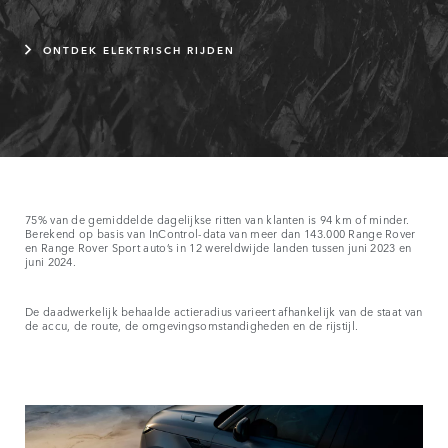
ONTDEK ELEKTRISCH RIJDEN
75% van de gemiddelde dagelijkse ritten van klanten is 94 km of minder.
Berekend op basis van InControl-data van meer dan 143.000 Range Rover
en Range Rover Sport auto’s in 12 wereldwijde landen tussen juni 2023 en
juni 2024.
De daadwerkelijk behaalde actieradius varieert afhankelijk van de staat van
de accu, de route, de omgevingsomstandigheden en de rijstijl.