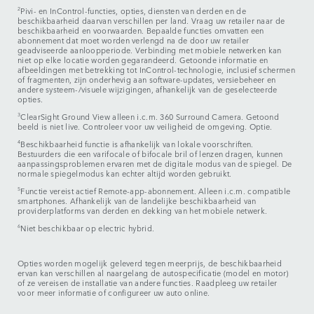
2
Pivi- en InControl-functies, opties, diensten van derden en de
beschikbaarheid daarvan verschillen per land. Vraag uw retailer naar de
beschikbaarheid en voorwaarden. Bepaalde functies omvatten een
abonnement dat moet worden verlengd na de door uw retailer
geadviseerde aanloopperiode. Verbinding met mobiele netwerken kan
niet op elke locatie worden gegarandeerd. Getoonde informatie en
afbeeldingen met betrekking tot InControl-technologie, inclusief schermen
of fragmenten, zijn onderhevig aan software-updates, versiebeheer en
andere systeem-/visuele wijzigingen, afhankelijk van de geselecteerde
opties.
3
ClearSight Ground View alleen i.c.m. 360 Surround Camera. Getoond
beeld is niet live. Controleer voor uw veiligheid de omgeving. Optie.
4
Beschikbaarheid functie is afhankelijk van lokale voorschriften.
Bestuurders die een varifocale of bifocale bril of lenzen dragen, kunnen
aanpassingsproblemen ervaren met de digitale modus van de spiegel. De
normale spiegelmodus kan echter altijd worden gebruikt.
5
Functie vereist actief Remote-app-abonnement. Alleen i.c.m. compatible
smartphones. Afhankelijk van de landelijke beschikbaarheid van
providerplatforms van derden en dekking van het mobiele netwerk.
6
Niet beschikbaar op electric hybrid.
Opties worden mogelijk geleverd tegen meerprijs, de beschikbaarheid
ervan kan verschillen al naargelang de autospecificatie (model en motor)
of ze vereisen de installatie van andere functies. Raadpleeg uw retailer
voor meer informatie of configureer uw auto online.