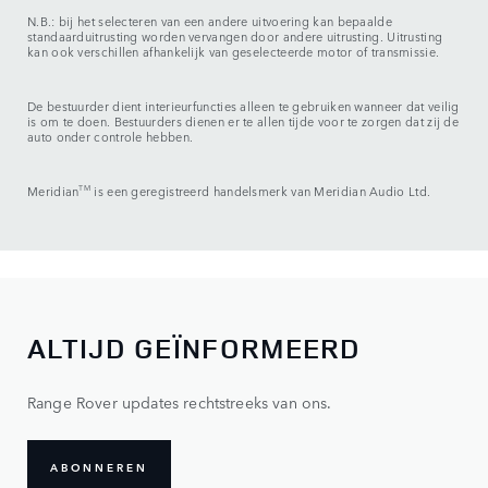
N.B.: bij het selecteren van een andere uitvoering kan bepaalde
standaarduitrusting worden vervangen door andere uitrusting. Uitrusting
kan ook verschillen afhankelijk van geselecteerde motor of transmissie.
De bestuurder dient interieurfuncties alleen te gebruiken wanneer dat veilig
is om te doen. Bestuurders dienen er te allen tijde voor te zorgen dat zij de
auto onder controle hebben.
Meridian
TM
is een geregistreerd handelsmerk van Meridian Audio Ltd.
ALTIJD GEÏNFORMEERD
Range Rover updates rechtstreeks van ons.
ABONNEREN