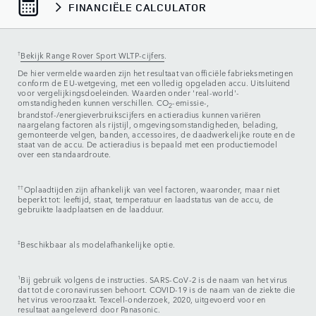
FINANCIËLE CALCULATOR
†
Bekijk Range Rover Sport WLTP-cijfers
.
De hier vermelde waarden zijn het resultaat van officiële fabrieksmetingen
conform de EU-wetgeving, met een volledig opgeladen accu. Uitsluitend
voor vergelijkingsdoeleinden. Waarden onder 'real-world'-
omstandigheden kunnen verschillen. CO
-emissie-,
2
brandstof-/energieverbruikscijfers en actieradius kunnen variëren
naargelang factoren als rijstijl, omgevingsomstandigheden, belading,
gemonteerde velgen, banden, accessoires, de daadwerkelijke route en de
staat van de accu. De actieradius is bepaald met een productiemodel
over een standaardroute.
††
Oplaadtijden zijn afhankelijk van veel factoren, waaronder, maar niet
beperkt tot: leeftijd, staat, temperatuur en laadstatus van de accu, de
gebruikte laadplaatsen en de laadduur.
‡
Beschikbaar als modelafhankelijke optie.
1
Bij gebruik volgens de instructies. SARS-CoV-2 is de naam van het virus
dat tot de coronavirussen behoort. COVID-19 is de naam van de ziekte die
het virus veroorzaakt. Texcell-onderzoek, 2020, uitgevoerd voor en
resultaat aangeleverd door Panasonic.