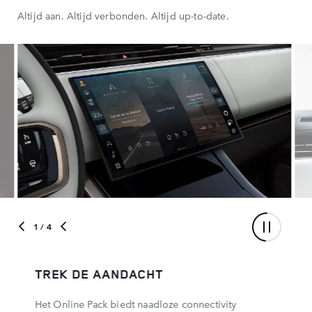
Maak een keuze uit onze verschillende uitvoeringen en pas
Altijd aan. Altijd verbonden. Altijd up-to-date.
daarna de auto aan uw wensen aan.
1
/ 4
TREK DE AANDACHT
Het Online Pack biedt naadloze connectivity