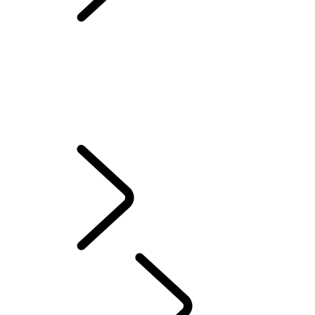
OVERZICHT
OVERZICHT
HET VERHAAL VAN RANGE ROVER
Range Rover House
RANGE ROVER SPORT CHALLENGES
London Editions
WIMBLEDON
ELECTROSTATISCH AUDIOSYSTEEM
TAILGATE EVENT SUITE - EMILY BOOKER
MERIDIAN AUDIOSYSTEEM
ONTDEKKEN