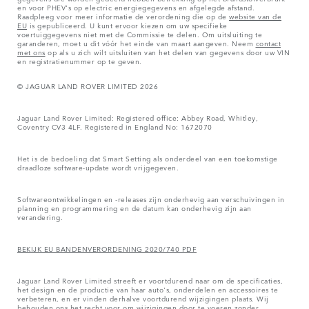
en voor PHEV's op electric energiegegevens en afgelegde afstand.
Raadpleeg voor meer informatie de verordening die op de
website van de
EU
is gepubliceerd. U kunt ervoor kiezen om uw specifieke
voertuiggegevens niet met de Commissie te delen. Om uitsluiting te
garanderen, moet u dit vóór het einde van maart aangeven. Neem
contact
met ons
op als u zich wilt uitsluiten van het delen van gegevens door uw VIN
en registratienummer op te geven.
© JAGUAR LAND ROVER LIMITED 2026
Jaguar Land Rover Limited: Registered office: Abbey Road, Whitley,
Coventry CV3 4LF. Registered in England No: 1672070
Het is de bedoeling dat Smart Setting als onderdeel van een toekomstige
draadloze software-update wordt vrijgegeven.
Softwareontwikkelingen en -releases zijn onderhevig aan verschuivingen in
planning en programmering en de datum kan onderhevig zijn aan
verandering.
BEKIJK EU BANDENVERORDENING 2020/740 PDF
Jaguar Land Rover Limited streeft er voortdurend naar om de specificaties,
het design en de productie van haar auto's, onderdelen en accessoires te
verbeteren, en er vinden derhalve voortdurend wijzigingen plaats. Wij
behouden ons het recht voor om wijzigingen door te voeren zonder