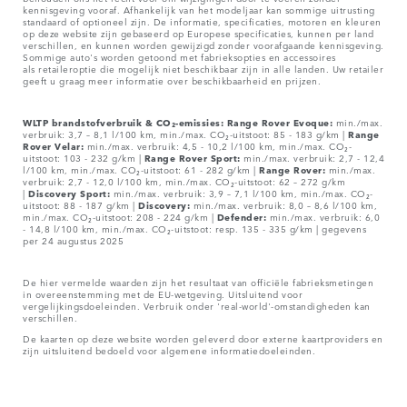
kennisgeving vooraf. Afhankelijk van het modeljaar kan sommige uitrusting
standaard of optioneel zijn. De informatie, specificaties, motoren en kleuren
op deze website zijn gebaseerd op Europese specificaties, kunnen per land
verschillen, en kunnen worden gewijzigd zonder voorafgaande kennisgeving.
Sommige auto's worden getoond met fabrieksopties en accessoires
als retaileroptie die mogelijk niet beschikbaar zijn in alle landen. Uw retailer
geeft u graag meer informatie over beschikbaarheid en prijzen.
WLTP brandstofverbruik & CO₂-emissies: Range Rover Evoque:
min./max.
verbruik: 3,7 – 8,1 l/100 km, min./max. CO₂-uitstoot: 85 - 183 g/km |
Range
Rover Velar:
min./max. verbruik: 4,5 - 10,2 l/100 km, min./max. CO₂-
uitstoot: 103 - 232 g/km |
Range Rover Sport:
min./max. verbruik: 2,7 - 12,4
l/100 km, min./max. CO₂-uitstoot: 61 - 282 g/km |
Range Rover:
min./max.
verbruik: 2,7 - 12,0 l/100 km, min./max. CO₂-uitstoot: 62 – 272 g/km
|
Discovery Sport:
min./max. verbruik: 3,9 – 7,1 l/100 km, min./max. CO₂-
uitstoot: 88 - 187 g/km |
Discovery:
min./max. verbruik: 8,0 – 8,6 l/100 km,
min./max. CO₂-uitstoot: 208 - 224 g/km |
Defender:
min./max. verbruik: 6,0
- 14,8 l/100 km, min./max. CO₂-uitstoot: resp. 135 - 335 g/km | gegevens
per 24 augustus 2025
De hier vermelde waarden zijn het resultaat van officiële fabrieksmetingen
in overeenstemming met de EU-wetgeving. Uitsluitend voor
vergelijkingsdoeleinden. Verbruik onder 'real-world'-omstandigheden kan
verschillen.
De kaarten op deze website worden geleverd door externe kaartproviders en
zijn uitsluitend bedoeld voor algemene informatiedoeleinden.