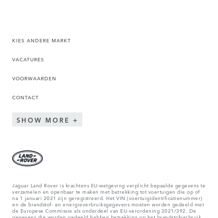
KIES ANDERE MARKT
VACATURES
VOORWAARDEN
CONTACT
SHOW MORE
Jaguar Land Rover is krachtens EU-wetgeving verplicht bepaalde gegevens te
verzamelen en openbaar te maken met betrekking tot voertuigen die op of
na 1 januari 2021 zijn geregistreerd. Het VIN (voertuigidentificatienummer)
en de brandstof- en energieverbruiksgegevens moeten worden gedeeld met
de Europese Commissie als onderdeel van EU-verordening 2021/392. De
gegevens die worden gedeeld hebben betrekking op het brandstofverbruik