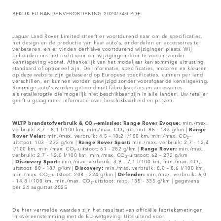
BEKIJK EU BANDENVERORDENING 2020/740 PDF
Jaguar Land Rover Limited streeft er voortdurend naar om de specificaties,
het design en de productie van haar auto's, onderdelen en accessoires te
verbeteren, en er vinden derhalve voortdurend wijzigingen plaats. Wij
behouden ons het recht voor om wijzigingen door te voeren zonder
kennisgeving vooraf. Afhankelijk van het modeljaar kan sommige uitrusting
standaard of optioneel zijn. De informatie, specificaties, motoren en kleuren
op deze website zijn gebaseerd op Europese specificaties, kunnen per land
verschillen, en kunnen worden gewijzigd zonder voorafgaande kennisgeving.
Sommige auto's worden getoond met fabrieksopties en accessoires
als retaileroptie die mogelijk niet beschikbaar zijn in alle landen. Uw retailer
geeft u graag meer informatie over beschikbaarheid en prijzen.
WLTP brandstofverbruik & CO₂-emissies: Range Rover Evoque:
min./max.
verbruik: 3,7 – 8,1 l/100 km, min./max. CO₂-uitstoot: 85 - 183 g/km |
Range
Rover Velar:
min./max. verbruik: 4,5 - 10,2 l/100 km, min./max. CO₂-
uitstoot: 103 - 232 g/km |
Range Rover Sport:
min./max. verbruik: 2,7 - 12,4
l/100 km, min./max. CO₂-uitstoot: 61 - 282 g/km |
Range Rover:
min./max.
verbruik: 2,7 - 12,0 l/100 km, min./max. CO₂-uitstoot: 62 – 272 g/km
|
Discovery Sport:
min./max. verbruik: 3,9 – 7,1 l/100 km, min./max. CO₂-
uitstoot: 88 - 187 g/km |
Discovery:
min./max. verbruik: 8,0 – 8,6 l/100 km,
min./max. CO₂-uitstoot: 208 - 224 g/km |
Defender:
min./max. verbruik: 6,0
- 14,8 l/100 km, min./max. CO₂-uitstoot: resp. 135 - 335 g/km | gegevens
per 24 augustus 2025
De hier vermelde waarden zijn het resultaat van officiële fabrieksmetingen
in overeenstemming met de EU-wetgeving. Uitsluitend voor