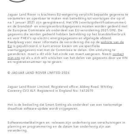
Jaguar Land Rover is krachtens EU-wetgeving verplicht bepaalde gegevens te
verzamelen en openbaar te maken met betrekking tot voertuigen die op of
na 1 januari 2021 zijn geregistreerd. Het VIN (voertuigidentificatienummer)
en de brandstof- en energieverbruiksgegevens moeten worden gedeeld met
de Europese Commissie als onderdeel van EU-verordening 2021/392. De
gegevens die worden gedeeld hebben betrekking op het brandstofverbruik
en voor PHEV's op electric energiegegevens en afgelegde afstand.
Raadpleeg voor meer informatie de verordening die op de
website van de
EU
is gepubliceerd. U kunt ervoor kiezen om uw specifieke
voertuiggegevens niet met de Commissie te delen. Om uitsluiting te
garanderen, moet u dit vóór het einde van maart aangeven. Neem
contact
met ons
op als u zich wilt uitsluiten van het delen van gegevens door uw VIN
en registratienummer op te geven.
© JAGUAR LAND ROVER LIMITED 2026
Jaguar Land Rover Limited: Registered office: Abbey Road, Whitley,
Coventry CV3 4LF. Registered in England No: 1672070
Het is de bedoeling dat Smart Setting als onderdeel van een toekomstige
draadloze software-update wordt vrijgegeven.
Softwareontwikkelingen en -releases zijn onderhevig aan verschuivingen in
planning en programmering en de datum kan onderhevig zijn aan
verandering.