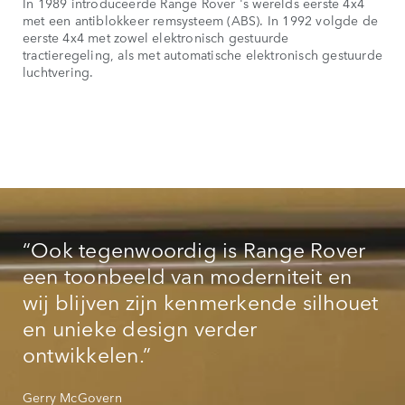
In 1989 introduceerde Range Rover 's werelds eerste 4x4
met een antiblokkeer remsysteem (ABS). In 1992 volgde de
eerste 4x4 met zowel elektronisch gestuurde
tractieregeling, als met automatische elektronisch gestuurde
luchtvering.
“Ook tegenwoordig is Range Rover
een toonbeeld van moderniteit en
wij blijven zijn kenmerkende silhouet
en unieke design verder
ontwikkelen.”
Gerry McGovern