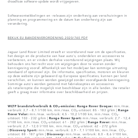
draadloze software-update wordt vrijgegeven.
Softwareontwikkelingen en -releases zijn onderhevig aan verschuivingen in
planning en programmering en de datum kan onderhevig zijn aan
verandering.
BEKIJK EU BANDENVERORDENING 2020/740 PDF
Jaguar Land Rover Limited streeft er voortdurend naar om de specificaties,
het design en de productie van haar auto's, onderdelen en accessoires te
verbeteren, en er vinden derhalve voortdurend wijzigingen plaats. Wij
behouden ons het recht voor om wijzigingen door te voeren zonder
kennisgeving vooraf. Afhankelijk van het modeljaar kan sommige uitrusting
standaard of optioneel zijn. De informatie, specificaties, motoren en kleuren
op deze website zijn gebaseerd op Europese specificaties, kunnen per land
verschillen, en kunnen worden gewijzigd zonder voorafgaande kennisgeving.
Sommige auto's worden getoond met fabrieksopties en accessoires
als retaileroptie die mogelijk niet beschikbaar zijn in alle landen. Uw retailer
geeft u graag meer informatie over beschikbaarheid en prijzen.
WLTP brandstofverbruik & CO₂-emissies: Range Rover Evoque:
min./max.
verbruik: 3,7 – 8,1 l/100 km, min./max. CO₂-uitstoot: 85 - 183 g/km |
Range
Rover Velar:
min./max. verbruik: 4,5 - 10,2 l/100 km, min./max. CO₂-
uitstoot: 103 - 232 g/km |
Range Rover Sport:
min./max. verbruik: 2,7 - 12,4
l/100 km, min./max. CO₂-uitstoot: 61 - 282 g/km |
Range Rover:
min./max.
verbruik: 2,7 - 12,0 l/100 km, min./max. CO₂-uitstoot: 62 – 272 g/km
|
Discovery Sport:
min./max. verbruik: 3,9 – 7,1 l/100 km, min./max. CO₂-
uitstoot: 88 - 187 g/km |
Discovery:
min./max. verbruik: 8,0 – 8,6 l/100 km,
min./max. CO₂-uitstoot: 208 - 224 g/km |
Defender:
min./max. verbruik: 6,0