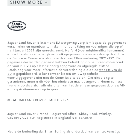
SHOW MORE
Jaguar Land Rover is krachtens EU-wetgeving verplicht bepaalde gegevens te
verzamelen en openbaar te maken met betrekking tot voertuigen die op of
na 1 januari 2021 zijn geregistreerd. Het VIN (voertuigidentificatienummer)
en de brandstof- en energieverbruiksgegevens moeten worden gedeeld met
de Europese Commissie als onderdeel van EU-verordening 2021/392. De
gegevens die worden gedeeld hebben betrekking op het brandstofverbruik
en voor PHEV's op electric energiegegevens en afgelegde afstand.
Raadpleeg voor meer informatie de verordening die op de
website van de
EU
is gepubliceerd. U kunt ervoor kiezen om uw specifieke
voertuiggegevens niet met de Commissie te delen. Om uitsluiting te
garanderen, moet u dit vóór het einde van maart aangeven. Neem
contact
met ons
op als u zich wilt uitsluiten van het delen van gegevens door uw VIN
en registratienummer op te geven.
© JAGUAR LAND ROVER LIMITED 2026
Jaguar Land Rover Limited: Registered office: Abbey Road, Whitley,
Coventry CV3 4LF. Registered in England No: 1672070
Het is de bedoeling dat Smart Setting als onderdeel van een toekomstige