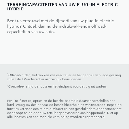
TERREINCAPACITEITEN VAN UW PLUG-IN ELECTRIC
HYBRID
Bent u vertrouwd met de rijmodi van uw plug-in electric
hybrid? Ontdek dan nu de indrukwekkende offroad-
capaciteiten van uw auto.
1
Offroad-rijden, het trekken van een trailer en het gebruik van lage gearing
zullen de EV-actieradius aanzienlijk beïnvloeden.
2
Controleer altijd de route en het eindpunt voordat u gaat waden.
Pivi Pro-functies, opties en de beschikbaarheid daarvan verschillen per
land. Vraag uw dealer naar de beschikbaarheid en voorwaarden. Bepaalde
functies vereisen een micro-simkaart en een geschikt data-abonnement dat
doorloopt na de door uw retailer geadviseerde aanloopperiode. Niet op
alle locaties kan een mobiele verbinding worden gegarandeerd.