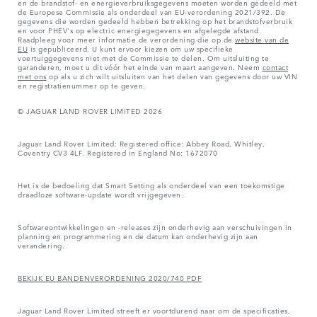
en de brandstof- en energieverbruiksgegevens moeten worden gedeeld met
de Europese Commissie als onderdeel van EU-verordening 2021/392. De
gegevens die worden gedeeld hebben betrekking op het brandstofverbruik
en voor PHEV's op electric energiegegevens en afgelegde afstand.
Raadpleeg voor meer informatie de verordening die op de
website van de
EU
is gepubliceerd. U kunt ervoor kiezen om uw specifieke
voertuiggegevens niet met de Commissie te delen. Om uitsluiting te
garanderen, moet u dit vóór het einde van maart aangeven. Neem
contact
met ons
op als u zich wilt uitsluiten van het delen van gegevens door uw VIN
en registratienummer op te geven.
© JAGUAR LAND ROVER LIMITED 2026
Jaguar Land Rover Limited: Registered office: Abbey Road, Whitley,
Coventry CV3 4LF. Registered in England No: 1672070
Het is de bedoeling dat Smart Setting als onderdeel van een toekomstige
draadloze software-update wordt vrijgegeven.
Softwareontwikkelingen en -releases zijn onderhevig aan verschuivingen in
planning en programmering en de datum kan onderhevig zijn aan
verandering.
BEKIJK EU BANDENVERORDENING 2020/740 PDF
Jaguar Land Rover Limited streeft er voortdurend naar om de specificaties,