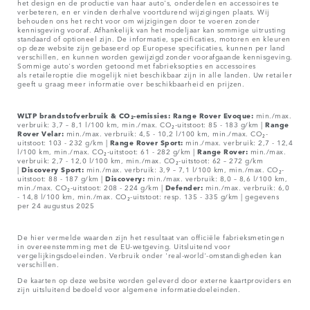
het design en de productie van haar auto's, onderdelen en accessoires te
verbeteren, en er vinden derhalve voortdurend wijzigingen plaats. Wij
behouden ons het recht voor om wijzigingen door te voeren zonder
kennisgeving vooraf. Afhankelijk van het modeljaar kan sommige uitrusting
standaard of optioneel zijn. De informatie, specificaties, motoren en kleuren
op deze website zijn gebaseerd op Europese specificaties, kunnen per land
verschillen, en kunnen worden gewijzigd zonder voorafgaande kennisgeving.
Sommige auto's worden getoond met fabrieksopties en accessoires
als retaileroptie die mogelijk niet beschikbaar zijn in alle landen. Uw retailer
geeft u graag meer informatie over beschikbaarheid en prijzen.
WLTP brandstofverbruik & CO₂-emissies: Range Rover Evoque:
min./max.
verbruik: 3,7 – 8,1 l/100 km, min./max. CO₂-uitstoot: 85 - 183 g/km |
Range
Rover Velar:
min./max. verbruik: 4,5 - 10,2 l/100 km, min./max. CO₂-
uitstoot: 103 - 232 g/km |
Range Rover Sport:
min./max. verbruik: 2,7 - 12,4
l/100 km, min./max. CO₂-uitstoot: 61 - 282 g/km |
Range Rover:
min./max.
verbruik: 2,7 - 12,0 l/100 km, min./max. CO₂-uitstoot: 62 – 272 g/km
|
Discovery Sport:
min./max. verbruik: 3,9 – 7,1 l/100 km, min./max. CO₂-
uitstoot: 88 - 187 g/km |
Discovery:
min./max. verbruik: 8,0 – 8,6 l/100 km,
min./max. CO₂-uitstoot: 208 - 224 g/km |
Defender:
min./max. verbruik: 6,0
- 14,8 l/100 km, min./max. CO₂-uitstoot: resp. 135 - 335 g/km | gegevens
per 24 augustus 2025
De hier vermelde waarden zijn het resultaat van officiële fabrieksmetingen
in overeenstemming met de EU-wetgeving. Uitsluitend voor
vergelijkingsdoeleinden. Verbruik onder 'real-world'-omstandigheden kan
verschillen.
De kaarten op deze website worden geleverd door externe kaartproviders en
zijn uitsluitend bedoeld voor algemene informatiedoeleinden.