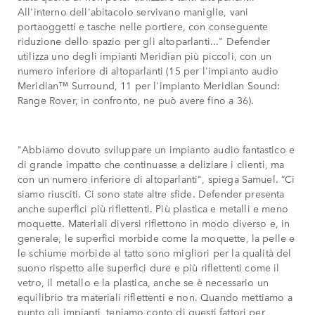
All'interno dell'abitacolo servivano maniglie, vani
portaoggetti e tasche nelle portiere, con conseguente
riduzione dello spazio per gli altoparlanti..." Defender
utilizza uno degli impianti Meridian più piccoli, con un
numero inferiore di altoparlanti (15 per l'impianto audio
Meridian™ Surround, 11 per l'impianto Meridian Sound:
Range Rover, in confronto, ne può avere fino a 36).
"Abbiamo dovuto sviluppare un impianto audio fantastico e
di grande impatto che continuasse a deliziare i clienti, ma
con un numero inferiore di altoparlanti", spiega Samuel. “Ci
siamo riusciti. Ci sono state altre sfide. Defender presenta
anche superfici più riflettenti. Più plastica e metalli e meno
moquette. Materiali diversi riflettono in modo diverso e, in
generale, le superfici morbide come la moquette, la pelle e
le schiume morbide al tatto sono migliori per la qualità del
suono rispetto alle superfici dure e più riflettenti come il
vetro, il metallo e la plastica, anche se è necessario un
equilibrio tra materiali riflettenti e non. Quando mettiamo a
punto gli impianti, teniamo conto di questi fattori per