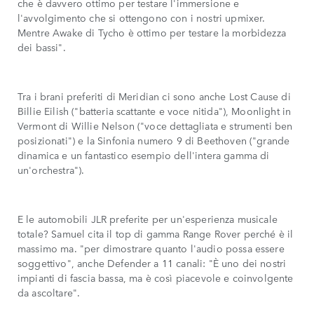
che è davvero ottimo per testare l'immersione e
l'avvolgimento che si ottengono con i nostri upmixer.
Mentre Awake di Tycho è ottimo per testare la morbidezza
dei bassi".
Tra i brani preferiti di Meridian ci sono anche Lost Cause di
Billie Eilish ("batteria scattante e voce nitida"), Moonlight in
Vermont di Willie Nelson ("voce dettagliata e strumenti ben
posizionati") e la Sinfonia numero 9 di Beethoven ("grande
dinamica e un fantastico esempio dell'intera gamma di
un'orchestra").
E le automobili JLR preferite per un'esperienza musicale
totale? Samuel cita il top di gamma Range Rover perché è il
massimo ma. "per dimostrare quanto l'audio possa essere
soggettivo", anche Defender a 11 canali: "È uno dei nostri
impianti di fascia bassa, ma è così piacevole e coinvolgente
da ascoltare".