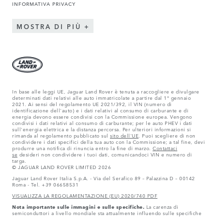
INFORMATIVA PRIVACY
MOSTRA DI PIÙ
In base alle leggi UE, Jaguar Land Rover è tenuta a raccogliere e divulgare
determinati dati relativi alle auto immatricolate a partire dal 1° gennaio
2021. Ai sensi del regolamento UE 2021/392, il VIN (numero di
identificazione dell'auto) e i dati relativi al consumo di carburante e di
energia devono essere condivisi con la Commissione europea. Vengono
condivisi i dati relativi al consumo di carburante; per le auto PHEV i dati
sull'energia elettrica e la distanza percorsa. Per ulteriori informazioni si
rimanda al regolamento pubblicato sul
sito dell'UE
. Puoi scegliere di non
condividere i dati specifici della tua auto con la Commissione; a tal fine, devi
produrre una notifica di rinuncia entro la fine di marzo.
Contattaci
se
desideri non condividere i tuoi dati, comunicandoci VIN e numero di
targa.
© JAGUAR LAND ROVER LIMITED 2026
Jaguar Land Rover Italia S.p.A. - Via del Serafico 89 – Palazzina D – 00142
Roma - Tel. +39 06658531
VISUALIZZA LA REGOLAMENTAZIONE (EU) 2020/740 PDF
Nota importante sulle immagini e sulle specifiche.
La carenza di
semiconduttori a livello mondiale sta attualmente influendo sulle specifiche