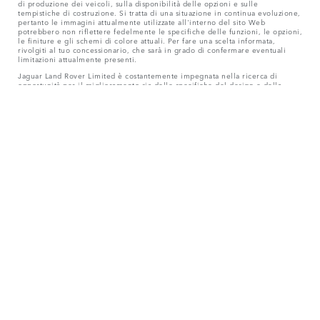
di produzione dei veicoli, sulla disponibilità delle opzioni e sulle
tempistiche di costruzione. Si tratta di una situazione in continua evoluzione,
pertanto le immagini attualmente utilizzate all'interno del sito Web
potrebbero non riflettere fedelmente le specifiche delle funzioni, le opzioni,
le finiture e gli schemi di colore attuali. Per fare una scelta informata,
rivolgiti al tuo concessionario, che sarà in grado di confermare eventuali
limitazioni attualmente presenti.
Jaguar Land Rover Limited è costantemente impegnata nella ricerca di
opportunità per il miglioramento sia delle specifiche del design e della
produzione delle proprie auto, che dei ricambi e accessori. Poiché un
impegno in tal senso implica modifiche costanti dei contenuti, ci riserviamo
il diritto di apportarle senza preavviso. Alcune funzioni possono essere
opzionali o di serie a seconda dell'anno di produzione del modello. Le
informazioni, le specifiche, i motori e i colori riportati su questo sito Web
sono basati su specifiche europee, possono variare a seconda del mercato e
sono soggetti a modifiche senza preavviso. Alcune auto sono raffigurate con
dotazioni opzionali e accessori che potrebbero non essere disponibili in tutti
i mercati. Per conoscere la disponibilità e i prezzi, rivolgiti presso il tuo
Concessionario di fiducia.
I dati forniti provengono da test ufficiali del produttore eseguiti nel rispetto
delle normative UE. Il consumo di carburante effettivo di un veicolo può
variare rispetto ai risultati di tali test e i dati qui indicati hanno solo finalità
comparative.
WLTP è il nuovo test UE ufficiale utilizzato per calcolare i dati standard
relativi alle emissioni di CO
e ai consumi di carburante delle auto per
2
passeggeri. Esso misura il consumo di carburante e di energia, l'autonomia e
le emissioni. Il processo è progettato per offrire dati più vicini a quelli del
comportamento di guida reale. Vengono testati i veicoli con dotazioni
opzionali e si effettuano test più severi con un profilo di guida più
complesso.
I dati riportati sono "stime del produttore" e saranno sostituiti con quelli dei