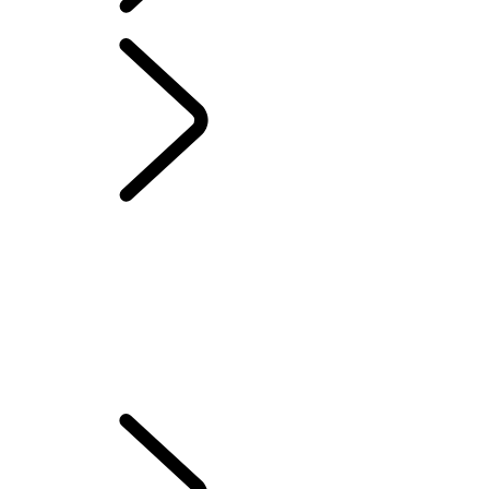
Italian
CAPITOLI RANGE ROVER
...
IMPIANTO AUDIO
MERIDIAN™
PANORAMICA
LA STORIA DI RANGE ROVER
Range Rover House
LE SFIDE DI RANGE ROVER SPORT
Edizioni dedicate a Londra
WIMBLEDON
PORTELLONE EVENT SUITE - EMILY BOOKER
IMPIANTO AUDIO MERIDIAN™
AUDIO ELETTROSTATICO