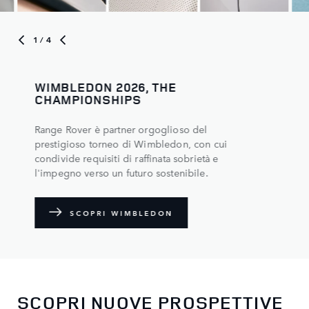
1
/ 4
WIMBLEDON 2026, THE
CHAMPIONSHIPS
Range Rover è partner orgoglioso del
prestigioso torneo di Wimbledon, con cui
condivide requisiti di raffinata sobrietà e
l'impegno verso un futuro sostenibile.
SCOPRI WIMBLEDON
SCOPRI NUOVE PROSPETTIVE