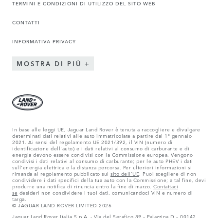
TERMINI E CONDIZIONI DI UTILIZZO DEL SITO WEB
CONTATTI
INFORMATIVA PRIVACY
MOSTRA DI PIÙ
In base alle leggi UE, Jaguar Land Rover è tenuta a raccogliere e divulgare
determinati dati relativi alle auto immatricolate a partire dal 1° gennaio
2021. Ai sensi del regolamento UE 2021/392, il VIN (numero di
identificazione dell'auto) e i dati relativi al consumo di carburante e di
energia devono essere condivisi con la Commissione europea. Vengono
condivisi i dati relativi al consumo di carburante; per le auto PHEV i dati
sull'energia elettrica e la distanza percorsa. Per ulteriori informazioni si
rimanda al regolamento pubblicato sul
sito dell'UE
. Puoi scegliere di non
condividere i dati specifici della tua auto con la Commissione; a tal fine, devi
produrre una notifica di rinuncia entro la fine di marzo.
Contattaci
se
desideri non condividere i tuoi dati, comunicandoci VIN e numero di
targa.
© JAGUAR LAND ROVER LIMITED 2026
Jaguar Land Rover Italia S.p.A. - Via del Serafico 89 – Palazzina D – 00142