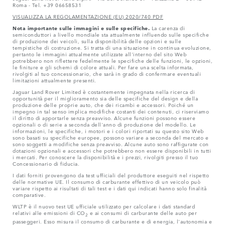
Roma - Tel. +39 06658531
VISUALIZZA LA REGOLAMENTAZIONE (EU) 2020/740 PDF
Nota importante sulle immagini e sulle specifiche.
La carenza di
semiconduttori a livello mondiale sta attualmente influendo sulle specifiche
di produzione dei veicoli, sulla disponibilità delle opzioni e sulle
tempistiche di costruzione. Si tratta di una situazione in continua evoluzione,
pertanto le immagini attualmente utilizzate all'interno del sito Web
potrebbero non riflettere fedelmente le specifiche delle funzioni, le opzioni,
le finiture e gli schemi di colore attuali. Per fare una scelta informata,
rivolgiti al tuo concessionario, che sarà in grado di confermare eventuali
limitazioni attualmente presenti.
Jaguar Land Rover Limited è costantemente impegnata nella ricerca di
opportunità per il miglioramento sia delle specifiche del design e della
produzione delle proprie auto, che dei ricambi e accessori. Poiché un
impegno in tal senso implica modifiche costanti dei contenuti, ci riserviamo
il diritto di apportarle senza preavviso. Alcune funzioni possono essere
opzionali o di serie a seconda dell'anno di produzione del modello. Le
informazioni, le specifiche, i motori e i colori riportati su questo sito Web
sono basati su specifiche europee, possono variare a seconda del mercato e
sono soggetti a modifiche senza preavviso. Alcune auto sono raffigurate con
dotazioni opzionali e accessori che potrebbero non essere disponibili in tutti
i mercati. Per conoscere la disponibilità e i prezzi, rivolgiti presso il tuo
Concessionario di fiducia.
I dati forniti provengono da test ufficiali del produttore eseguiti nel rispetto
delle normative UE. Il consumo di carburante effettivo di un veicolo può
variare rispetto ai risultati di tali test e i dati qui indicati hanno solo finalità
comparative.
WLTP è il nuovo test UE ufficiale utilizzato per calcolare i dati standard
relativi alle emissioni di CO
e ai consumi di carburante delle auto per
2
passeggeri. Esso misura il consumo di carburante e di energia, l'autonomia e