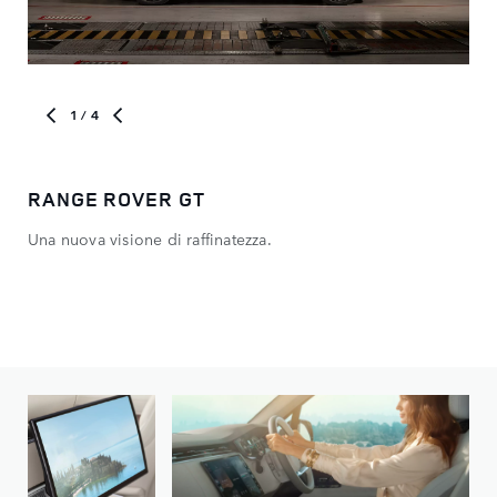
1
/ 4
RANGE ROVER GT
LA
Una nuova visione di raffinatezza.
Il 