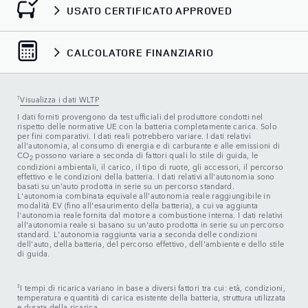
USATO CERTIFICATO APPROVED
CALCOLATORE FINANZIARIO
†
Visualizza i dati WLTP
I dati forniti provengono da test ufficiali del produttore condotti nel
rispetto delle normative UE con la batteria completamente carica. Solo
per fini comparativi. I dati reali potrebbero variare. I dati relativi
all'autonomia, al consumo di energia e di carburante e alle emissioni di
CO
possono variare a seconda di fattori quali lo stile di guida, le
2
condizioni ambientali, il carico, il tipo di ruote, gli accessori, il percorso
effettivo e le condizioni della batteria. I dati relativi all'autonomia sono
basati su un'auto prodotta in serie su un percorso standard.
L'autonomia combinata equivale all'autonomia reale raggiungibile in
modalità EV (fino all'esaurimento della batteria), a cui va aggiunta
l'autonomia reale fornita dal motore a combustione interna. I dati relativi
all'autonomia reale si basano su un'auto prodotta in serie su un percorso
standard. L'autonomia raggiunta varia a seconda delle condizioni
dell'auto, della batteria, del percorso effettivo, dell'ambiente e dello stile
di guida.
‡
I tempi di ricarica variano in base a diversi fattori tra cui: età, condizioni,
temperatura e quantità di carica esistente della batteria, struttura utilizzata
e durata della ricarica.