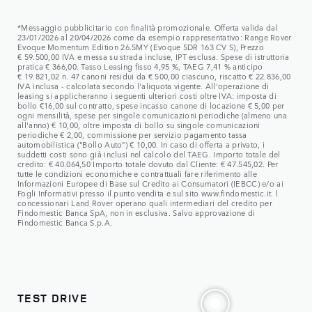
*Messaggio pubblicitario con finalità promozionale. Offerta valida dal
23/01/2026 al 20/04/2026 come da esempio rappresentativo: Range Rover
Evoque Momentum Edition 26.5MY (Evoque 5DR 163 CV S), Prezzo
€ 59.500,00 IVA e messa su strada incluse, IPT esclusa. Spese di istruttoria
pratica € 366,00. Tasso Leasing fisso 4,95 %, TAEG 7,41 % anticipo
€ 19.821,02 n. 47 canoni residui da € 500,00 ciascuno, riscatto € 22.836,00
IVA inclusa - calcolata secondo l'aliquota vigente. All'operazione di
leasing si applicheranno i seguenti ulteriori costi oltre IVA: imposta di
bollo €16,00 sul contratto, spese incasso canone di locazione € 5,00 per
ogni mensilità, spese per singole comunicazioni periodiche (almeno una
all'anno) € 10,00, oltre imposta di bollo su singole comunicazioni
periodiche € 2,00, commissione per servizio pagamento tassa
automobilistica ("Bollo Auto") € 10,00. In caso di offerta a privato, i
suddetti costi sono già inclusi nel calcolo del TAEG. Importo totale del
credito: € 40.064,50 Importo totale dovuto dal Cliente: € 47.545,02. Per
tutte le condizioni economiche e contrattuali fare riferimento alle
Informazioni Europee di Base sul Credito ai Consumatori (IEBCC) e/o ai
Fogli Informativi presso il punto vendita e sul sito www.findomestic.it. l
concessionari Land Rover operano quali intermediari del credito per
Findomestic Banca SpA, non in esclusiva. Salvo approvazione di
Findomestic Banca S.p.A.
TEST DRIVE