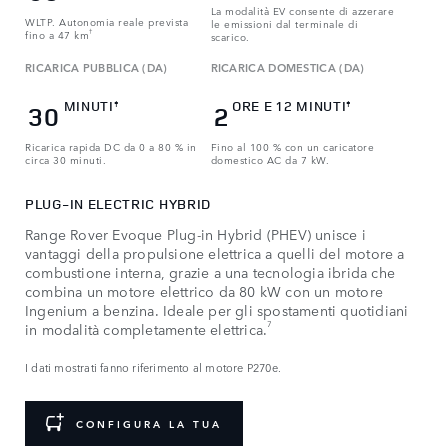
La modalità EV consente di azzerare
WLTP. Autonomia reale prevista
le emissioni dal terminale di
fino a 47 km
†
scarico.
RICARICA PUBBLICA (DA)
RICARICA DOMESTICA (DA)
MINUTI
ORE E 12 MINUTI
‡
‡
30
2
Ricarica rapida DC da 0 a 80 % in
Fino al 100 % con un caricatore
circa 30 minuti.
domestico AC da 7 kW.
PLUG-IN ELECTRIC HYBRID
Range Rover Evoque Plug-in Hybrid (PHEV) unisce i
vantaggi della propulsione elettrica a quelli del motore a
combustione interna, grazie a una tecnologia ibrida che
combina un motore elettrico da 80 kW con un motore
Ingenium a benzina. Ideale per gli spostamenti quotidiani
7
in modalità completamente elettrica.
I dati mostrati fanno riferimento al motore P270e.
CONFIGURA LA TUA