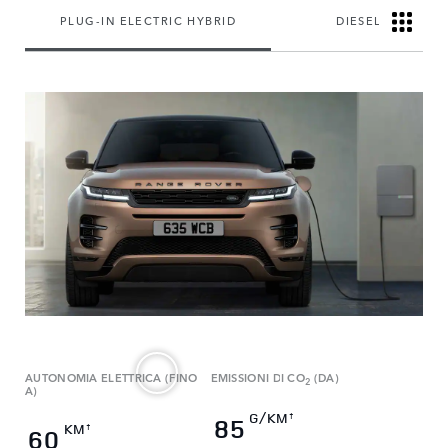
PLUG-IN ELECTRIC HYBRID
DIESEL MILD HY
AUTONOMIA ELETTRICA (FINO
EMISSIONI DI CO
(DA)
2
A)
G/KM
†
85
KM
†
60