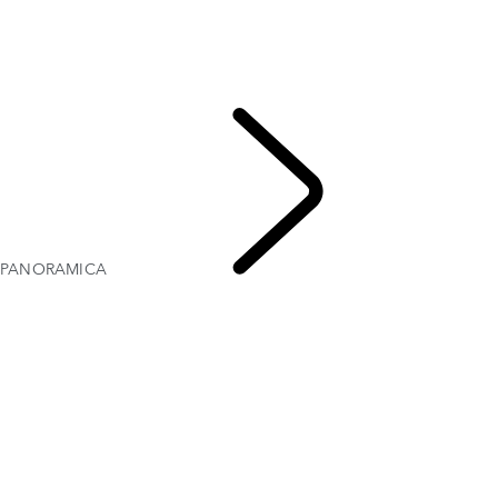
GALLERIA
MODELLI E SPECIFICHE
OPZIONI E ACCESSORI
OFFERTE DEL MOMENTO
BUSINESS & MOBILITY
PANORAMICA
RANGE ROVER EVOQUE