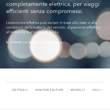
completamente elettrica, per viaggi
efficienti senza compromessi.
L’autonomia effettiva può variare in base allo stato e alle
condizioni della batteria del veicolo, al percorso effettivo,
all’ambiente e allo stile di guida.
SCOPRI LA MOBILITÀ ELETTRICA
DETTAGLI
HOXTON EDITION
MODELLI
SOLUZIONI