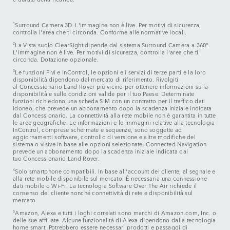
1
Surround Camera 3D. L'immagine non è live. Per motivi di sicurezza,
controlla l'area che ti circonda. Conforme alle normative locali.
2
La Vista suolo ClearSight dipende dal sistema Surround Camera a 360°.
L'immagine non è live. Per motivi di sicurezza, controlla l'area che ti
circonda. Dotazione opzionale.
3
Le funzioni Pivi e InControl, le opzioni e i servizi di terze parti e la loro
disponibilità dipendono dal mercato di riferimento. Rivolgiti
al Concessionario Land Rover più vicino per ottenere informazioni sulla
disponibilità e sulle condizioni valide per il tuo Paese. Determinate
funzioni richiedono una scheda SIM con un contratto per il traffico dati
idoneo, che prevede un abbonamento dopo la scadenza iniziale indicata
dal Concessionario. La connettività alla rete mobile non è garantita in tutte
le aree geografiche. Le informazioni e le immagini relative alla tecnologia
InControl, comprese schermate e sequenze, sono soggette ad
aggiornamenti software, controllo di versione e altre modifiche del
sistema o visive in base alle opzioni selezionate. Connected Navigation
prevede un abbonamento dopo la scadenza iniziale indicata dal
tuo Concessionario Land Rover.
4
Solo smartphone compatibili. In base all'account del cliente, al segnale e
alla rete mobile disponibile sul mercato. È necessaria una connessione
dati mobile o Wi-Fi. La tecnologia Software Over The Air richiede il
consenso del cliente nonché connettività di rete e disponibilità sul
mercato.
5
Amazon, Alexa e tutti i loghi correlati sono marchi di Amazon.com, Inc. o
delle sue affiliate. Alcune funzionalità di Alexa dipendono dalla tecnologia
home smart. Potrebbero essere necessari prodotti e passaggi di