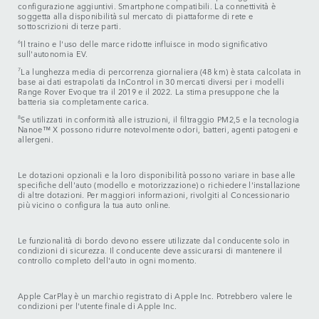
configurazione aggiuntivi. Smartphone compatibili. La connettività è
soggetta alla disponibilità sul mercato di piattaforme di rete e
sottoscrizioni di terze parti.
6
Il traino e l'uso delle marce ridotte influisce in modo significativo
sull'autonomia EV.
7
La lunghezza media di percorrenza giornaliera (48 km) è stata calcolata in
base ai dati estrapolati da InControl in 30 mercati diversi per i modelli
Range Rover Evoque tra il 2019 e il 2022. La stima presuppone che la
batteria sia completamente carica.
8
Se utilizzati in conformità alle istruzioni, il filtraggio PM2,5 e la tecnologia
Nanoe™ X possono ridurre notevolmente odori, batteri, agenti patogeni e
allergeni.
Le dotazioni opzionali e la loro disponibilità possono variare in base alle
specifiche dell'auto (modello e motorizzazione) o richiedere l'installazione
di altre dotazioni. Per maggiori informazioni, rivolgiti al Concessionario
più vicino o configura la tua auto online.
Le funzionalità di bordo devono essere utilizzate dal conducente solo in
condizioni di sicurezza. Il conducente deve assicurarsi di mantenere il
controllo completo dell'auto in ogni momento.
Apple CarPlay è un marchio registrato di Apple Inc. Potrebbero valere le
condizioni per l'utente finale di Apple Inc.