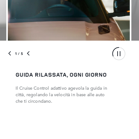
1
/ 5
GUIDA RILASSATA, OGNI GIORNO
Il Cruise Control adattivo agevola la guida in
città, regolando la velocità in base alle auto
che ti circondano.