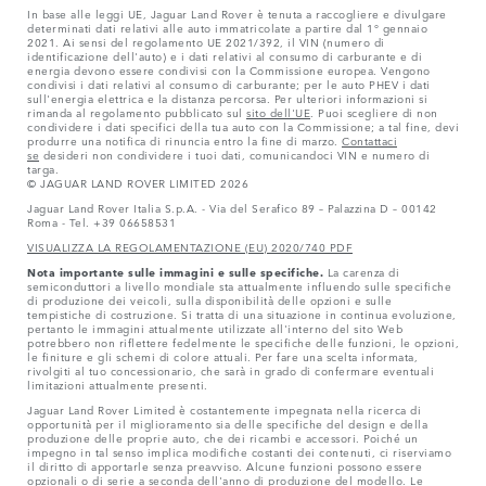
In base alle leggi UE, Jaguar Land Rover è tenuta a raccogliere e divulgare
determinati dati relativi alle auto immatricolate a partire dal 1° gennaio
2021. Ai sensi del regolamento UE 2021/392, il VIN (numero di
identificazione dell'auto) e i dati relativi al consumo di carburante e di
energia devono essere condivisi con la Commissione europea. Vengono
condivisi i dati relativi al consumo di carburante; per le auto PHEV i dati
sull'energia elettrica e la distanza percorsa. Per ulteriori informazioni si
rimanda al regolamento pubblicato sul
sito dell'UE
. Puoi scegliere di non
condividere i dati specifici della tua auto con la Commissione; a tal fine, devi
produrre una notifica di rinuncia entro la fine di marzo.
Contattaci
se
desideri non condividere i tuoi dati, comunicandoci VIN e numero di
targa.
© JAGUAR LAND ROVER LIMITED 2026
Jaguar Land Rover Italia S.p.A. - Via del Serafico 89 – Palazzina D – 00142
Roma - Tel. +39 06658531
VISUALIZZA LA REGOLAMENTAZIONE (EU) 2020/740 PDF
Nota importante sulle immagini e sulle specifiche.
La carenza di
semiconduttori a livello mondiale sta attualmente influendo sulle specifiche
di produzione dei veicoli, sulla disponibilità delle opzioni e sulle
tempistiche di costruzione. Si tratta di una situazione in continua evoluzione,
pertanto le immagini attualmente utilizzate all'interno del sito Web
potrebbero non riflettere fedelmente le specifiche delle funzioni, le opzioni,
le finiture e gli schemi di colore attuali. Per fare una scelta informata,
rivolgiti al tuo concessionario, che sarà in grado di confermare eventuali
limitazioni attualmente presenti.
Jaguar Land Rover Limited è costantemente impegnata nella ricerca di
opportunità per il miglioramento sia delle specifiche del design e della
produzione delle proprie auto, che dei ricambi e accessori. Poiché un
impegno in tal senso implica modifiche costanti dei contenuti, ci riserviamo
il diritto di apportarle senza preavviso. Alcune funzioni possono essere
opzionali o di serie a seconda dell'anno di produzione del modello. Le