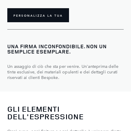
PERSONALIZZA LA TUA
UNA FIRMA INCONFONDIBILE. NON UN
SEMPLICE ESEMPLARE.
Un assaggio di ciò che sta per venire. Un'anteprima delle
tinte esclusive, dei materiali opulenti e dei dettagli curati
riservati ai clienti Bespoke.
GLI ELEMENTI
DELL'ESPRESSIONE
Ogni curva, ogni finitura e ogni dettaglio è un'opera d'arte.