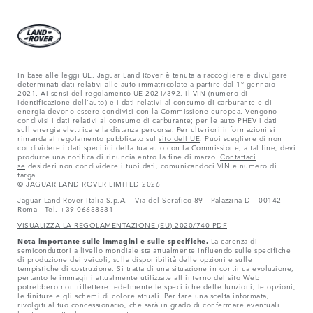
In base alle leggi UE, Jaguar Land Rover è tenuta a raccogliere e divulgare
determinati dati relativi alle auto immatricolate a partire dal 1° gennaio
2021. Ai sensi del regolamento UE 2021/392, il VIN (numero di
identificazione dell'auto) e i dati relativi al consumo di carburante e di
energia devono essere condivisi con la Commissione europea. Vengono
condivisi i dati relativi al consumo di carburante; per le auto PHEV i dati
sull'energia elettrica e la distanza percorsa. Per ulteriori informazioni si
rimanda al regolamento pubblicato sul
sito dell'UE
. Puoi scegliere di non
condividere i dati specifici della tua auto con la Commissione; a tal fine, devi
produrre una notifica di rinuncia entro la fine di marzo.
Contattaci
se
desideri non condividere i tuoi dati, comunicandoci VIN e numero di
targa.
© JAGUAR LAND ROVER LIMITED 2026
Jaguar Land Rover Italia S.p.A. - Via del Serafico 89 – Palazzina D – 00142
Roma - Tel. +39 06658531
VISUALIZZA LA REGOLAMENTAZIONE (EU) 2020/740 PDF
Nota importante sulle immagini e sulle specifiche.
La carenza di
semiconduttori a livello mondiale sta attualmente influendo sulle specifiche
di produzione dei veicoli, sulla disponibilità delle opzioni e sulle
tempistiche di costruzione. Si tratta di una situazione in continua evoluzione,
pertanto le immagini attualmente utilizzate all'interno del sito Web
potrebbero non riflettere fedelmente le specifiche delle funzioni, le opzioni,
le finiture e gli schemi di colore attuali. Per fare una scelta informata,
rivolgiti al tuo concessionario, che sarà in grado di confermare eventuali