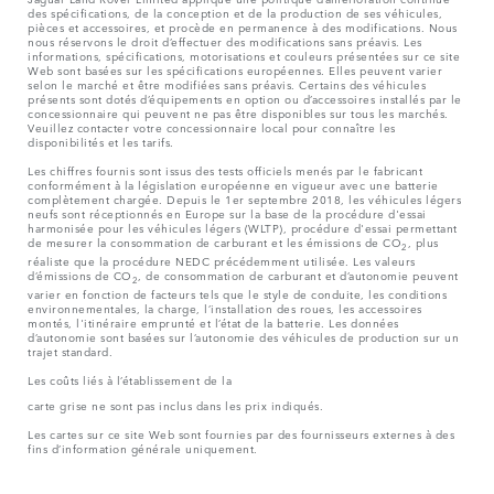
des spécifications, de la conception et de la production de ses véhicules,
pièces et accessoires, et procède en permanence à des modifications. Nous
nous réservons le droit d’effectuer des modifications sans préavis. Les
informations, spécifications, motorisations et couleurs présentées sur ce site
Web sont basées sur les spécifications européennes. Elles peuvent varier
selon le marché et être modifiées sans préavis. Certains des véhicules
présents sont dotés d’équipements en option ou d’accessoires installés par le
concessionnaire qui peuvent ne pas être disponibles sur tous les marchés.
Veuillez contacter votre concessionnaire local pour connaître les
disponibilités et les tarifs.
Les chiffres fournis sont issus des tests officiels menés par le fabricant
conformément à la législation européenne en vigueur avec une batterie
complètement chargée. Depuis le 1er septembre 2018, les véhicules légers
neufs sont réceptionnés en Europe sur la base de la procédure d'essai
harmonisée pour les véhicules légers (WLTP), procédure d'essai permettant
de mesurer la consommation de carburant et les émissions de CO
, plus
2
réaliste que la procédure NEDC précédemment utilisée. Les valeurs
d’émissions de CO
, de consommation de carburant et d’autonomie peuvent
2
varier en fonction de facteurs tels que le style de conduite, les conditions
environnementales, la charge, l’installation des roues, les accessoires
montés, l'itinéraire emprunté et l’état de la batterie. Les données
d’autonomie sont basées sur l’autonomie des véhicules de production sur un
trajet standard.
Les coûts liés à l’établissement de la
carte grise ne sont pas inclus dans les prix indiqués.
Les cartes sur ce site Web sont fournies par des fournisseurs externes à des
fins d’information générale uniquement.