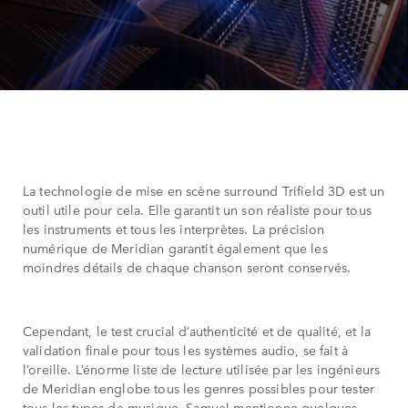
La technologie de mise en scène surround Trifield 3D est un
outil utile pour cela. Elle garantit un son réaliste pour tous
les instruments et tous les interprètes. La précision
numérique de Meridian garantit également que les
moindres détails de chaque chanson seront conservés.
Cependant, le test crucial d’authenticité et de qualité, et la
validation finale pour tous les systèmes audio, se fait à
l’oreille. L’énorme liste de lecture utilisée par les ingénieurs
de Meridian englobe tous les genres possibles pour tester
tous les types de musique. Samuel mentionne quelques-