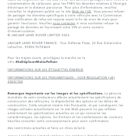
consommation de carburant, pour les PHEV les données relatives à l’énergie
électrique et la distance parcourue. Pour plus d’informations, veuillez
consulter le règlement publié sur le site
Web de l’UE
. Vous pouvez refuser
de partager les données spécifiques à votre véhicule avec la Commission.
Une notification de refus est requise avant la fin du mois de mars pour
garantir l’exclusion. Veuillez
nous contacter
si vous souhaitez refuser le
partage de données en fournissant votre VIN et votre numéro
d’immatriculation.
© JAGUAR LAND ROVER LIMITED 2026
JAGUAR LAND ROVER FRANCE - Tour Défense Plaza, 23 Rue Delarivière
Lefoullon, 92800 PUTEAUX
Pour les trajets courts, privilégiez la marche ou le
vélo
#SeDéplacerMoinsPolluer
.
INFORMATIONS SUR LES ÉTIQUETTES ÉNERGIE
INFORMATIONS SUR LES PNEUMATIQUES – VOIR REGULATION (UE)
2020/740
Remarque importante sur les images et les spécifications.
La pénurie
mondiale de semi-conducteurs affecte actuellement les spécifications de
construction des véhicules, la disponibilité des options et les délais de
construction. Cette situation s’avère très fluctuante, et par conséquent, les
images utilisées actuellement sur le site Web peuvent ne pas refléter
entièrement les spécifications actuelles en ce qui concerne les
caractéristiques, les options, les finitions et les combinaisons de couleurs.
Veuillez consulter votre concessionnaire pour avoir confirmation
des restrictions actuelles et faire un choix éclairé.
Jaguar Land Rover Limited applique une politique d’amélioration continue