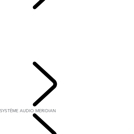
SYSTÈME AUDIO
MERIDIAN
VUE D’ENSEMBLE
L’HISTOIRE DE RANGE ROVER
Range Rover House
Éditions Londres
WIMBLEDON
ELECTROSTATIC SOUND
ENSEMBLE EXTÉRIEUR OCCASIONNEL - EMILY BOOKER
SYSTÈME AUDIO MERIDIAN
EXPLOREZ
SYSTÈME AUDIO MERIDIAN