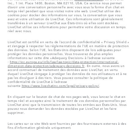
Inc., 1 Int. Place 1400, Boston, MA 02110, USA. Ce service nous permet
d’avoir une conversation personnelle avec vous sous la forme d’un chat en
temps réel pendant que vous visitez notre site web. LiveChat utilise des
cookies pour stocker des informations sur vous, la conversation que vous
avez et votre utilisation de LiveChat. Ces informations sont généralement
transférées à un serveur LiveChat aux États-Unis où elles sont stockées.
LiveChat utilise ces informations pour permettre votre discussion en temps
réel avec nous.
LiveChat est certifié en vertu de l’accord de confidentialité « Privacy Shield »
et s’engage à respecter les réglementations de l’UE en matière de protection
des données. Selon l’UE, les États-Unis disposent de lois adéquates pour
protéger les données personnelles. Vous trouverez de plus amples
informations sur cette dite «Adequacy Decision» à l’adresse suivante
:
https://ec.europa.eu/info/law/law-topic/data-protection/international-
dimension-data-protection/adequacy-decisions_fr
. En outre, nous avons un
accord contractuel de traitement des données avec LiveChat, en vertu
duquel LiveChat s’engage à protéger les données de nos utilisateurs et à ne
pas les divulguer à des tiers. Vous pouvez consulter la politique de
confidentialité de LiveChat à l’adresse
suivante
https://www.livechatinc.com/legal/privacy-policy/
.
En cliquant sur le bouton de chat de nos pages web, vous lancez le chat en
temps réel et acceptez ainsi le traitement de vos données personnelles par
LiveChat ainsi que la transmission de toutes les entrées aux États-Unis. Vous
pouvez nous demander les données stockées par LiveChat et les faire
supprimer.
Les cartes sur ce site Web sont fournies par des fournisseurs externes à des
fins d’information générale uniquement.