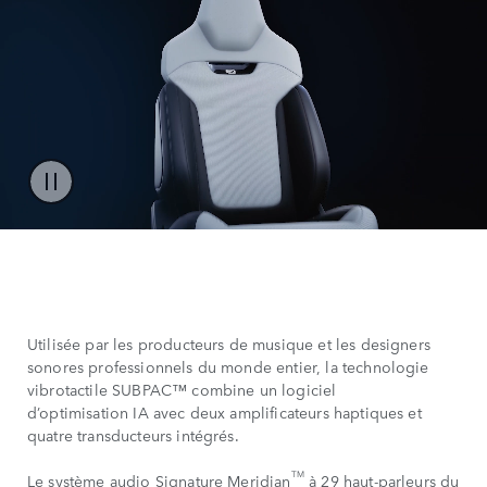
Utilisée par les producteurs de musique et les designers
sonores professionnels du monde entier, la technologie
vibrotactile SUBPAC™ combine un logiciel
d’optimisation IA avec deux amplificateurs haptiques et
quatre transducteurs intégrés.
TM
Le système audio Signature Meridian
à 29 haut-parleurs du