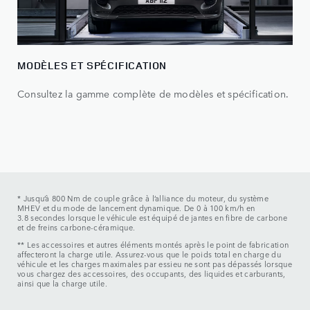
MODÈLES ET SPÉCIFICATION
Consultez la gamme complète de modèles et spécification.
* Jusqu’à 800 Nm de couple grâce à l’alliance du moteur, du système
MHEV et du mode de lancement dynamique. De 0 à 100 km/h en
3.8 secondes lorsque le véhicule est équipé de jantes en fibre de carbone
et de freins carbone-céramique.
** Les accessoires et autres éléments montés après le point de fabrication
affecteront la charge utile. Assurez-vous que le poids total en charge du
véhicule et les charges maximales par essieu ne sont pas dépassés lorsque
vous chargez des accessoires, des occupants, des liquides et carburants,
ainsi que la charge utile.