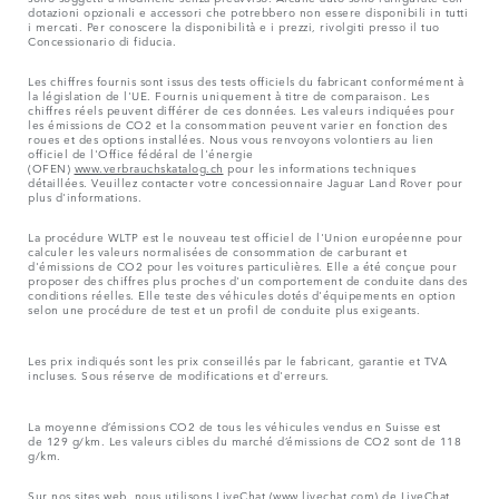
dotazioni opzionali e accessori che potrebbero non essere disponibili in tutti
i mercati. Per conoscere la disponibilità e i prezzi, rivolgiti presso il tuo
Concessionario di fiducia.
Les chiffres fournis sont issus des tests officiels du fabricant conformément à
la législation de l'UE. Fournis uniquement à titre de comparaison. Les
chiffres réels peuvent différer de ces données. Les valeurs indiquées pour
les émissions de CO2 et la consommation peuvent varier en fonction des
roues et des options installées. Nous vous renvoyons volontiers au lien
officiel de l'Office fédéral de l'énergie
(OFEN)
www.verbrauchskatalog.ch
pour les informations techniques
détaillées. Veuillez contacter votre concessionnaire Jaguar Land Rover pour
plus d'informations.
La procédure WLTP est le nouveau test officiel de l'Union européenne pour
calculer les valeurs normalisées de consommation de carburant et
d'émissions de CO2 pour les voitures particulières. Elle a été conçue pour
proposer des chiffres plus proches d'un comportement de conduite dans des
conditions réelles. Elle teste des véhicules dotés d'équipements en option
selon une procédure de test et un profil de conduite plus exigeants.
Les prix indiqués sont les prix conseillés par le fabricant, garantie et TVA
incluses. Sous réserve de modifications et d'erreurs.
La moyenne d’émissions CO2 de tous les véhicules vendus en Suisse est
de 129 g/km. Les valeurs cibles du marché d’émissions de CO2 sont de 118
g/km.
Sur nos sites web, nous utilisons LiveChat (
www.livechat.com
) de LiveChat