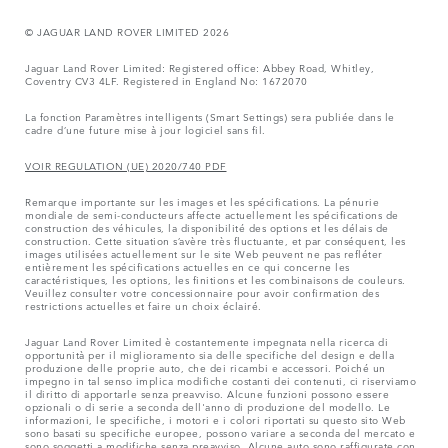
© JAGUAR LAND ROVER LIMITED 2026
Jaguar Land Rover Limited: Registered office: Abbey Road, Whitley,
Coventry CV3 4LF. Registered in England No: 1672070
La fonction Paramètres intelligents (Smart Settings) sera publiée dans le
cadre d’une future mise à jour logiciel sans fil.
VOIR REGULATION (UE) 2020/740 PDF
Remarque importante sur les images et les spécifications. La pénurie
mondiale de semi-conducteurs affecte actuellement les spécifications de
construction des véhicules, la disponibilité des options et les délais de
construction. Cette situation s’avère très fluctuante, et par conséquent, les
images utilisées actuellement sur le site Web peuvent ne pas refléter
entièrement les spécifications actuelles en ce qui concerne les
caractéristiques, les options, les finitions et les combinaisons de couleurs.
Veuillez consulter votre concessionnaire pour avoir confirmation des
restrictions actuelles et faire un choix éclairé.
Jaguar Land Rover Limited è costantemente impegnata nella ricerca di
opportunità per il miglioramento sia delle specifiche del design e della
produzione delle proprie auto, che dei ricambi e accessori. Poiché un
impegno in tal senso implica modifiche costanti dei contenuti, ci riserviamo
il diritto di apportarle senza preavviso. Alcune funzioni possono essere
opzionali o di serie a seconda dell'anno di produzione del modello. Le
informazioni, le specifiche, i motori e i colori riportati su questo sito Web
sono basati su specifiche europee, possono variare a seconda del mercato e
sono soggetti a modifiche senza preavviso. Alcune auto sono raffigurate con