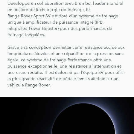
Développé en collaboration avec Brembo, leader mondial
en matière de technologie de freinage, le
Range Rover Sport SV est doté d’un système de freinage
unique à amplificateur de puissance intégré (IPB,
Integrated Power Booster) pour des performances de
freinage inégalées.
Grâce à sa conception permettant une résistance accrue aux
températures élevées et une répartition de la pression sans
égale, ce système de freinage Performance offre une
puissance exceptionnelle, une résistance à l’atténuation et
une usure réduite. Il est étalonné par l’équipe SV pour offrir
la plus grande réactivité de pédale jamais atteinte sur un
véhicule Range Rover.