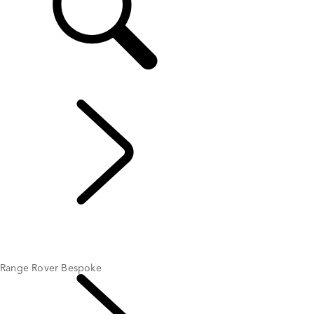
FR
EXPLORE BESPOKE
...
Range Rover
Bespoke
BESPOKE
Range Rover Bespoke
Range Rover Sport Bespoke
Range Rover Bespoke