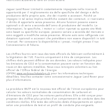
Jaguar Land Rover Limited è costantemente impegnata nella ricerca di
opportunità per il miglioramento sia delle specifiche del design e della
produzione delle proprie auto, che dei ricambi e accessori. Poiché un
impegno in tal senso implica modifiche costanti dei contenuti, ci riserviamo
il diritto di apportarle senza preavviso. Alcune funzioni possono essere
opzionali o di serie a seconda dell'anno di produzione del modello. Le
informazioni, le specifiche, i motori e i colori riportati su questo sito Web
sono basati su specifiche europee, possono variare a seconda del mercato e
sono soggetti a modifiche senza preavviso. Alcune auto sono raffigurate con
dotazioni opzionali e accessori che potrebbero non essere disponibili in tutti
i mercati. Per conoscere la disponibilità e i prezzi, rivolgiti presso il tuo
Concessionario di fiducia.
Les chiffres fournis sont issus des tests officiels du fabricant conformément à
la législation de l'UE. Fournis uniquement à titre de comparaison. Les
chiffres réels peuvent différer de ces données. Les valeurs indiquées pour
les émissions de CO2 et la consommation peuvent varier en fonction des
roues et des options installées. Nous vous renvoyons volontiers au lien
officiel de l'Office fédéral de l'énergie
(OFEN)
www.verbrauchskatalog.ch
pour les informations techniques
détaillées. Veuillez contacter votre concessionnaire Jaguar Land Rover pour
plus d'informations.
La procédure WLTP est le nouveau test officiel de l'Union européenne pour
calculer les valeurs normalisées de consommation de carburant et
d'émissions de CO2 pour les voitures particulières. Elle a été conçue pour
proposer des chiffres plus proches d'un comportement de conduite dans des
conditions réelles. Elle teste des véhicules dotés d'équipements en option
selon une procédure de test et un profil de conduite plus exigeants.