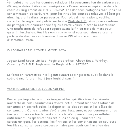
véhicule) ainsi que les données relatives à la consommation de carburant et
d’énergie doivent être communiqués à la Commission européenne dans le
cadre du Règlement de l’UE 2021/392. Les données partagées sont liées à la
consommation de carburant, pour les PHEV les données relatives à l’énergie
électrique et la distance parcourue. Pour plus d’informations, veuillez
consulter le règlement publié sur le site
Web de l’UE
. Vous pouvez refuser
de partager les données spécifiques à votre véhicule avec la Commission.
Une notification de refus est requise avant la fin du mois de mars pour
garantir l’exclusion. Veuillez
nous contacter
si vous souhaitez refuser le
partage de données en fournissant votre VIN et votre numéro
d’immatriculation.
© JAGUAR LAND ROVER LIMITED 2026
Jaguar Land Rover Limited: Registered office: Abbey Road, Whitley,
Coventry CV3 4LF. Registered in England No: 1672070
La fonction Paramètres intelligents (Smart Settings) sera publiée dans le
cadre d’une future mise à jour logiciel sans fil.
VOIR REGULATION (UE) 2020/740 PDF
Remarque importante sur les images et les spécifications. La pénurie
mondiale de semi-conducteurs affecte actuellement les spécifications de
construction des véhicules, la disponibilité des options et les délais de
construction. Cette situation s’avère très fluctuante, et par conséquent, les
images utilisées actuellement sur le site Web peuvent ne pas refléter
entièrement les spécifications actuelles en ce qui concerne les
caractéristiques, les options, les finitions et les combinaisons de couleurs.
Veuillez consulter votre concessionnaire pour avoir confirmation des
restrictions actuelles et faire un choix éclairé.