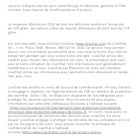
Les prix indiqués sont les prix conseillés par le fabricant, garantie et TVA
incluses. Sous réserve de modifications et d'erreurs.
La moyenne d’émissions CO2 de tous les véhicules vendus en Suisse est
de 129 g/km. Les valeurs cibles du marché d’émissions de CO2 sont de 118
g/km.
Sur nos sites web, nous utilisons LiveChat (
www.livechat.com
) de LiveChat
Inc., 1 Int. Place 1400, Boston, MA 02110, USA. Ce service nous permet
d’avoir une conversation personnelle avec vous sous la forme d’un chat en
temps réel pendant que vous visitez notre site web. LiveChat utilise des
cookies pour stocker des informations sur vous, la conversation que vous
avez et votre utilisation de LiveChat. Ces informations sont généralement
transférées à un serveur LiveChat aux États-Unis où elles sont stockées.
LiveChat utilise ces informations pour permettre votre discussion en temps
réel avec nous.
LiveChat est certifié en vertu de l’accord de confidentialité « Privacy Shield »
et s’engage à respecter les réglementations de l’UE en matière de protection
des données. Selon l’UE, les États-Unis disposent de lois adéquates pour
protéger les données personnelles. Vous trouverez de plus amples
informations sur cette dite «Adequacy Decision» à l’adresse suivante
:
https://ec.europa.eu/info/law/law-topic/data-protection/international-
dimension-data-protection/adequacy-decisions_fr
. En outre, nous avons un
accord contractuel de traitement des données avec LiveChat, en vertu
duquel LiveChat s’engage à protéger les données de nos utilisateurs et à ne
pas les divulguer à des tiers. Vous pouvez consulter la politique de
confidentialité de LiveChat à l’adresse
suivante
https://www.livechatinc.com/legal/privacy-policy/
.