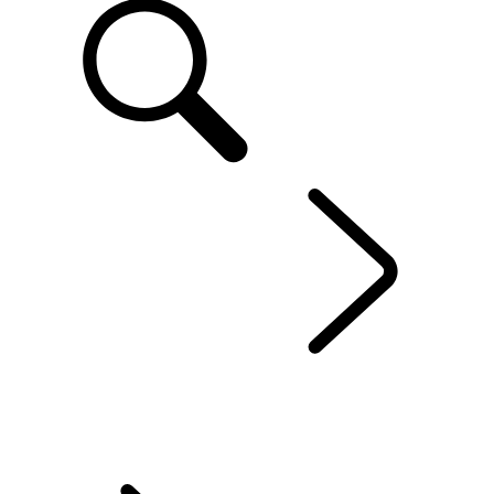
FR
VOTRE RANGE ROVER
...
CONTACTEZ-NOUS
ENTRETIEN
ACCESSOIRES
POSSESSION D’UN VÉHICULE ÉLECTRIQUE
GARANTIE
TROUVEZ LA POSITION DE CONDUITE IDÉALE