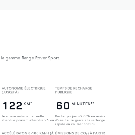
e la gamme Range Rover Sport.
AUTONOMIE ÉLECTRIQUE
TEMPS DE RECHARGE
(JUSQU’À)
PUBLIQUE
122
60
KM
MINUTEN
†
††
Avec une autonomie réelle
Rechargez jusqu’à 80% en moins
attendue pouvant atteindre 96 km.
d’une heure grâce à la recharge
rapide en courant continu.
ACCÉLÉRATON 0-100 KM/H (À
ÉMISSIONS DE CO
(À PARTIR
2