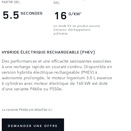
PARTIR DE)
DE)
5.5
16
SECONDES
G/KM
†
Le mode EV ne produit aucune
émission d’échappement
polluante.
HYBRIDE ÉLECTRIQUE RECHARGEABLE (PHEV)
Des performances et une efficacité saisissantes associées
à une recharge rapide en courant continu. Disponible en
version hybride électrique rechargeable (PHEV) à
autonomie prolongée, le moteur Ingenium 3.0 L essence
6 cylindres avec moteur électrique de 160 kW est doté
d’une variante P460e ou P550e.​
La variante P460e est détaillée ici.​
DEMANDER UNE OFFRE