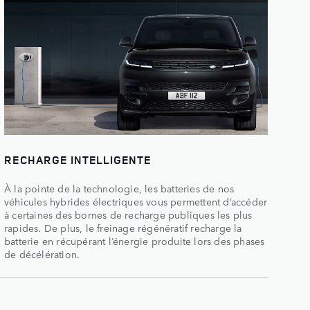
RECHARGE INTELLIGENTE
À la pointe de la technologie, les batteries de nos
véhicules hybrides électriques vous permettent d’accéder
à certaines des bornes de recharge publiques les plus
rapides. De plus, le freinage régénératif recharge la
batterie en récupérant l’énergie produite lors des phases
de décélération.