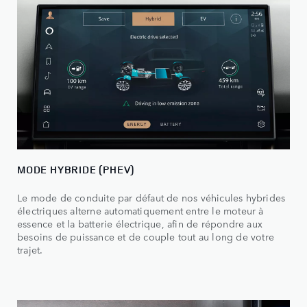
MODE HYBRIDE (PHEV)
Le mode de conduite par défaut de nos véhicules hybrides
électriques alterne automatiquement entre le moteur à
essence et la batterie électrique, afin de répondre aux
besoins de puissance et de couple tout au long de votre
trajet.