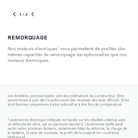
1
/ 2
REMORQUAGE
PA
1
Nos moteurs électriques
vous permettent de profiter des
Aff
mêmes capacités de remorquage exceptionnelles que nos
gar
moteurs thermiques.
imp
Les données communiquées sont des estimations du constructeur. Elles
seront mises à jour dès la publication des résultats des tests officiels. Elles
sont fournies uniquement à titre indicatif et à des fins de comparaison.​
‡
L’autonomie électrique indiquée est basée sur les résultats obtenus avec
un véhicule de série, sur un parcours standard. L’autonomie réelle peut
varier selon plusieurs facteurs, notamment l’état du véhicule, la charge de
la batterie, le style de conduite, le profil de la route et les conditions
extérieures.​