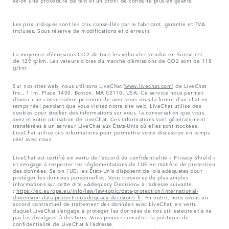
selon une procédure de test et un profil de conduite plus exigeants.
Les prix indiqués sont les prix conseillés par le fabricant, garantie et TVA
incluses. Sous réserve de modifications et d'erreurs.
La moyenne d’émissions CO2 de tous les véhicules vendus en Suisse est
de 129 g/km. Les valeurs cibles du marché d’émissions de CO2 sont de 118
g/km.
Sur nos sites web, nous utilisons LiveChat (
www.livechat.com
) de LiveChat
Inc., 1 Int. Place 1400, Boston, MA 02110, USA. Ce service nous permet
d’avoir une conversation personnelle avec vous sous la forme d’un chat en
temps réel pendant que vous visitez notre site web. LiveChat utilise des
cookies pour stocker des informations sur vous, la conversation que vous
avez et votre utilisation de LiveChat. Ces informations sont généralement
transférées à un serveur LiveChat aux États-Unis où elles sont stockées.
LiveChat utilise ces informations pour permettre votre discussion en temps
réel avec nous.
LiveChat est certifié en vertu de l’accord de confidentialité « Privacy Shield »
et s’engage à respecter les réglementations de l’UE en matière de protection
des données. Selon l’UE, les États-Unis disposent de lois adéquates pour
protéger les données personnelles. Vous trouverez de plus amples
informations sur cette dite «Adequacy Decision» à l’adresse suivante
:
https://ec.europa.eu/info/law/law-topic/data-protection/international-
dimension-data-protection/adequacy-decisions_fr
. En outre, nous avons un
accord contractuel de traitement des données avec LiveChat, en vertu
duquel LiveChat s’engage à protéger les données de nos utilisateurs et à ne
pas les divulguer à des tiers. Vous pouvez consulter la politique de
confidentialité de LiveChat à l’adresse