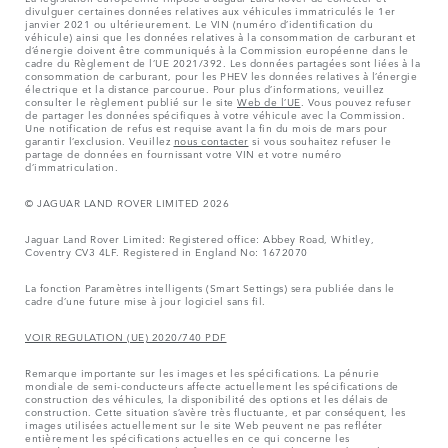
divulguer certaines données relatives aux véhicules immatriculés le 1er
janvier 2021 ou ultérieurement. Le VIN (numéro d’identification du
véhicule) ainsi que les données relatives à la consommation de carburant et
d’énergie doivent être communiqués à la Commission européenne dans le
cadre du Règlement de l’UE 2021/392. Les données partagées sont liées à la
consommation de carburant, pour les PHEV les données relatives à l’énergie
électrique et la distance parcourue. Pour plus d’informations, veuillez
consulter le règlement publié sur le site
Web de l’UE
. Vous pouvez refuser
de partager les données spécifiques à votre véhicule avec la Commission.
Une notification de refus est requise avant la fin du mois de mars pour
garantir l’exclusion. Veuillez
nous contacter
si vous souhaitez refuser le
partage de données en fournissant votre VIN et votre numéro
d’immatriculation.
© JAGUAR LAND ROVER LIMITED 2026
Jaguar Land Rover Limited: Registered office: Abbey Road, Whitley,
Coventry CV3 4LF. Registered in England No: 1672070
La fonction Paramètres intelligents (Smart Settings) sera publiée dans le
cadre d’une future mise à jour logiciel sans fil.
VOIR REGULATION (UE) 2020/740 PDF
Remarque importante sur les images et les spécifications. La pénurie
mondiale de semi-conducteurs affecte actuellement les spécifications de
construction des véhicules, la disponibilité des options et les délais de
construction. Cette situation s’avère très fluctuante, et par conséquent, les
images utilisées actuellement sur le site Web peuvent ne pas refléter
entièrement les spécifications actuelles en ce qui concerne les