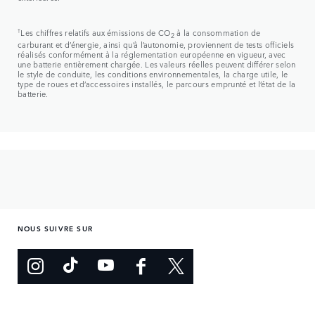
†
Les chiffres relatifs aux émissions de CO
à la consommation de
2
carburant et d’énergie, ainsi qu’à l’autonomie, proviennent de tests officiels
réalisés conformément à la réglementation européenne en vigueur, avec
une batterie entièrement chargée. Les valeurs réelles peuvent différer selon
le style de conduite, les conditions environnementales, la charge utile, le
type de roues et d’accessoires installés, le parcours emprunté et l’état de la
batterie.
NOUS SUIVRE SUR