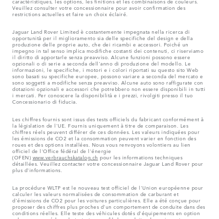
caractéristiques, les options, les finitions et les combinaisons de couleurs.
Veuillez consulter votre concessionnaire pour avoir confirmation des
restrictions actuelles et faire un choix éclairé.
Jaguar Land Rover Limited è costantemente impegnata nella ricerca di
opportunità per il miglioramento sia delle specifiche del design e della
produzione delle proprie auto, che dei ricambi e accessori. Poiché un
impegno in tal senso implica modifiche costanti dei contenuti, ci riserviamo
il diritto di apportarle senza preavviso. Alcune funzioni possono essere
opzionali o di serie a seconda dell'anno di produzione del modello. Le
informazioni, le specifiche, i motori e i colori riportati su questo sito Web
sono basati su specifiche europee, possono variare a seconda del mercato e
sono soggetti a modifiche senza preavviso. Alcune auto sono raffigurate con
dotazioni opzionali e accessori che potrebbero non essere disponibili in tutti
i mercati. Per conoscere la disponibilità e i prezzi, rivolgiti presso il tuo
Concessionario di fiducia.
Les chiffres fournis sont issus des tests officiels du fabricant conformément à
la législation de l'UE. Fournis uniquement à titre de comparaison. Les
chiffres réels peuvent différer de ces données. Les valeurs indiquées pour
les émissions de CO2 et la consommation peuvent varier en fonction des
roues et des options installées. Nous vous renvoyons volontiers au lien
officiel de l'Office fédéral de l'énergie
(OFEN)
www.verbrauchskatalog.ch
pour les informations techniques
détaillées. Veuillez contacter votre concessionnaire Jaguar Land Rover pour
plus d'informations.
La procédure WLTP est le nouveau test officiel de l'Union européenne pour
calculer les valeurs normalisées de consommation de carburant et
d'émissions de CO2 pour les voitures particulières. Elle a été conçue pour
proposer des chiffres plus proches d'un comportement de conduite dans des
conditions réelles. Elle teste des véhicules dotés d'équipements en option