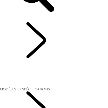
FR
EXPLOREZ LE RANGE ROVER VELAR
...
MODÈLES ET
SPÉCIFICATIONS
VUE D'ENSEMBLE
GALERIE
EXPLORER
MODÈLES ET SPÉCIFICATIONS
OPTIONS ET ACCESSOIRES
MODÈLES ET SPÉCIFICATIONS