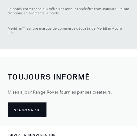
Le poids correspond aux véhicules avec les spécifications standard. L’ajout
d’options en augmente le poids.
Meridian
MC
est une marque de commerce déposée de Meridian Audio
Ltée.
TOUJOURS INFORMÉ
Mises à jour Range Rover fournies par ses créateurs.
S'ABONNER
SUIVEZ LA CONVERSATION