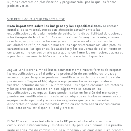
sujetos a cambios de planificación y programación, por lo que las fechas
podrían variar.
VER REGULACIÓN (EU) 2020/740 PDF
Nota importante sobre las imágenes y las especificaciones.
La escasez
mundial de semiconductores está afectando actualmente a las
especificaciones de cada modelo de vehículo, la disponibilidad de opciones
y los tiempos de fabricación. Esta es una situación muy cambiante, y como
resultado, es posible que las imágenes utilizadas en el sitio web en la
actualidad no reflejen completamente las especificaciones actuales para las
características, las opciones, los acabados y los esquemas de color. Ponte en
contacto con tu concesionario para que te confirme las restricciones actuales
y puedas tomar una decisión con toda la información disponible.
Jaguar Land Rover Limited busca constantemente nuevas formas de mejorar
las especificaciones, el diseño y la producción de sus vehículos, piezas y
accesorios, por lo que se producen modificaciones de forma continua y sin
previo aviso. Según el MY, algunos equipamientos serán opcionales o
vendrán incluidos de serie. La información, las especificaciones, los motores
y los colores que aparecen en esta página web se basan en las
especificaciones europeas. Estos pueden variar en función del mercado y
pueden ser modificados sin previo aviso. Algunos vehículos se muestran con
equipamiento opcional y accesorios originales que pueden no estar
disponibles en todos los mercados. Ponte en contacto con tu concesionario
local para consultar disponibilidad y precios.
El WLTP es el nuevo test oficial de la UE para calcular el consumo de
combustible estandarizado y las cifras de CO
para los turismos. Esta prueba
2
mide el consumo de combustible, la autonomía y las emisiones. Este proceso