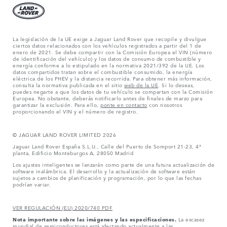
La legislación de la UE exige a Jaguar Land Rover que recopile y divulgue
ciertos datos relacionados con los vehículos registrados a partir del 1 de
enero de 2021. Se debe compartir con la Comisión Europea el VIN (número
de identificación del vehículo) y los datos de consumo de combustible y
energía conforme a lo estipulado en la normativa 2021/392 de la UE. Los
datos compartidos tratan sobre el combustible consumido, la energía
eléctrica de los PHEV y la distancia recorrida. Para obtener más información,
consulta la normativa publicada en el sitio
web de la UE
. Si lo deseas,
puedes negarte a que los datos de tu vehículo se compartan con la Comisión
Europea. No obstante, deberás notificarlo antes de finales de marzo para
garantizar la exclusión. Para ello,
ponte en contacto
con nosotros
proporcionando el VIN y el número de registro.
© JAGUAR LAND ROVER LIMITED 2026
Jaguar Land Rover España S.L.U., Calle del Puerto de Somport 21-23, 4ª
planta, Edificio Monteburgos A, 28050 Madrid
Los ajustes inteligentes se lanzarán como parte de una futura actualización de
software inalámbrica. El desarrollo y la actualización de software están
sujetos a cambios de planificación y programación, por lo que las fechas
podrían variar.
VER REGULACIÓN (EU) 2020/740 PDF
Nota importante sobre las imágenes y las especificaciones.
La escasez
mundial de semiconductores está afectando actualmente a las