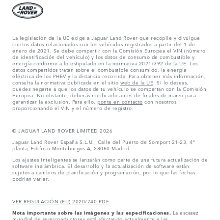
La legislación de la UE exige a Jaguar Land Rover que recopile y divulgue
ciertos datos relacionados con los vehículos registrados a partir del 1 de
enero de 2021. Se debe compartir con la Comisión Europea el VIN (número
de identificación del vehículo) y los datos de consumo de combustible y
energía conforme a lo estipulado en la normativa 2021/392 de la UE. Los
datos compartidos tratan sobre el combustible consumido, la energía
eléctrica de los PHEV y la distancia recorrida. Para obtener más información,
consulta la normativa publicada en el sitio
web de la UE
. Si lo deseas,
puedes negarte a que los datos de tu vehículo se compartan con la Comisión
Europea. No obstante, deberás notificarlo antes de finales de marzo para
garantizar la exclusión. Para ello,
ponte en contacto
con nosotros
proporcionando el VIN y el número de registro.
© JAGUAR LAND ROVER LIMITED 2026
Jaguar Land Rover España S.L.U., Calle del Puerto de Somport 21-23, 4ª
planta, Edificio Monteburgos A, 28050 Madrid
Los ajustes inteligentes se lanzarán como parte de una futura actualización de
software inalámbrica. El desarrollo y la actualización de software están
sujetos a cambios de planificación y programación, por lo que las fechas
podrían variar.
VER REGULACIÓN (EU) 2020/740 PDF
Nota importante sobre las imágenes y las especificaciones.
La escasez
mundial de semiconductores está afectando actualmente a las